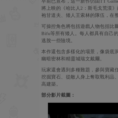
早前已宣布，這一新作仍由TT Ga
將上映的《哈比人2：斯毛戈荒漠》
袍甘道夫、矮人王索林的隊伍，在
可操控角色將包括遊戲人物包括比爾博、
Bifu等所有矮人。每人都具有自己
逃脫一些險境。
本作還包含多樣化的場景，像袋底
幽暗密林和精靈城瑞文戴爾。
玩家還會遇到多種難題，參與寶藏
挖掘寶石、從敵人身上奪取戰利品
高建築。
部分影片截圖：