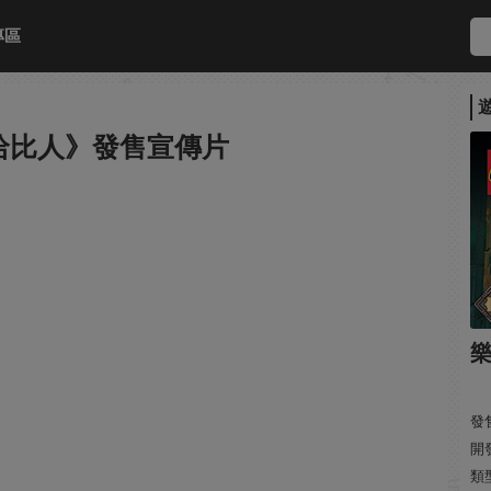
專區
哈比人》發售宣傳片
發售
開發
類