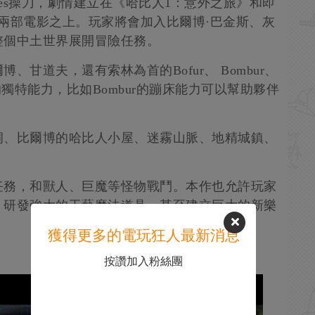
mes操刀，劇情建立在《哈比人1：意外之旅》和即
兩部電影之上。玩家將會加入比爾博·巴金斯、灰
整個中土世界展開冒險任務。
甘道夫，還有索林為首的Bofur、 Bombur、
的獨特能力，比如Bombur的蹦床能力可以幫助夥伴
洞、比爾博的哈比人小屋、迷霧山脈、地精城鎮、
任務，和獸人、巨魔等怪物戰鬥。本作也允許玩家
、研發強大的工藝魔法道具，甚至建立巨大的新樂
獲得更多的電玩狂人最新消息
按讚加入粉絲團