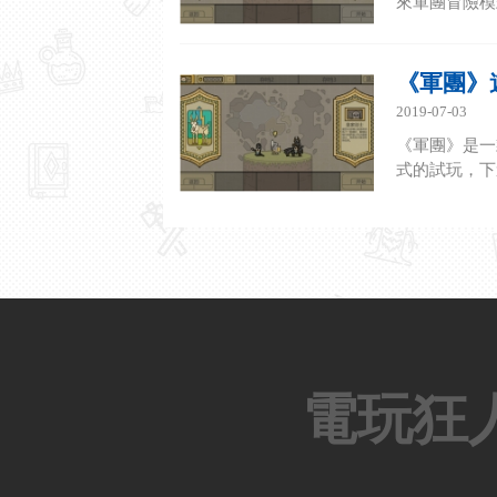
來軍團冒險模
《軍團》
2019-07-03
《軍團》是一
式的試玩，下
電玩狂