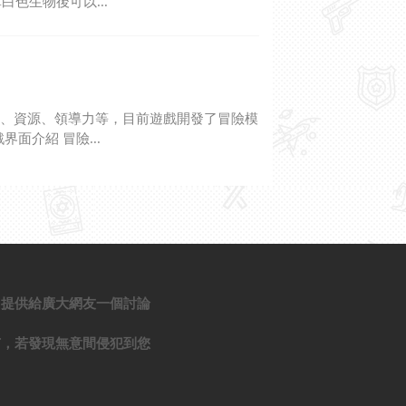
色生物後可以...
子、資源、領導力等，目前遊戲開發了冒險模
面介紹 冒險...
，提供給廣大網友一個討論
有，若發現無意間侵犯到您