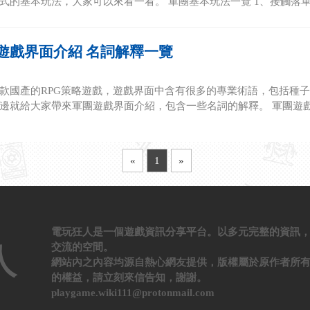
式的基本玩法，大家可以來看一看。 軍團基本玩法一覽 1、接觸落單白
遊戲界面介紹 名詞解釋一覽
款國產的RPG策略遊戲，遊戲界面中含有很多的專業術語，包括種
邊就給大家帶來軍團遊戲界面介紹，包含一些名詞的解釋。 軍團遊戲界
«
1
»
電玩狂人是一個遊戲資訊分享平台。以多元完整的資訊
交流的空間。
人
網站內之內容均源自熱心網友提供，版權屬於原作者所
的權益，請立刻來信告知，謝謝。
playgame.wiki111@protonmail.com