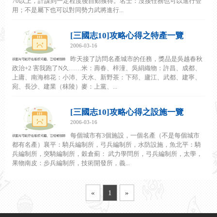
70以上，計謀到一定程度後自動獲得。名士：沒接任務也可以進行登
用；不是屬下也可以對同勢力武將進行...
[三國志10]攻略心得之特產一覽
2006-03-16
昨天接了訪問名產城市的任務，獎品是吳越春秋
政治+2 害我跑了N久……米：壽春、梓潼、吳絹織物：許昌、成都、
上庸、南海棉花：小沛、天水、新野茶：下邳、廬江、武都、建寧、
宛、長沙、建業（秣陵）麥：上黨、...
[三國志10]攻略心得之設施一覽
2006-03-16
每個城市有3個施設，一個名產（不是每個城市
都有名產）襄平：騎兵編制所，弓兵編制所，水防設施，魚北平：騎
兵編制所，突騎編制所，穀倉薊： 武力學問所，弓兵編制所，太學，
果物南皮：步兵編制所，技術開發所，義...
«
1
»