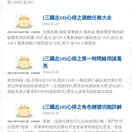
取 120日 金300 ...
[三國志10]心得之酒館任務大全
2006-03-20
任務名稱 期限 影響能力 獲得金 獲得聲望 獲得經
驗農業茶的收獲 30日 政治 金100 4 農業經驗15象的世話 30日 政治 金
100 4 農業經驗15害獸退治 30日 智力 金100 4 農業經...
[三國志10]心得之第一時間錄用諸葛
亮
2006-03-20
首先明確一點,孔明生於181年,死於234年,一般武將15歲以後才會仕官,
所以即使他就在那裡也不一定就能找到,畢竟你得讓他長大吧.所以前3
個版本最少要等到196年(假想模式).歷史上諸葛亮的臥龍出淵是...
[三國志10]心得之角色稱號功能詳解
2006-03-20
軍師：沒接任務也可以自由使用計略；戰鬥中可
以使用“指揮”；有軍師特技的武將在外交使者來時會提出意見。智謀