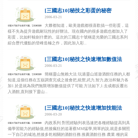
[三國志10]秘技之彩蛋的秘密
2006-03-21
大夥都知道，歐美遊戲都很喜歡搞一些彩蛋，這
樣不失為提升遊戲耐玩性的好辦法。現在國內的很多遊戲也都加入了
彩蛋，比如軒轅劍什麽的。這次的三國志十號稱是光榮的三國志系列
綜合歷代優點的登峰造極之作，因此加入彩...
[三國志10]秘技之快速增加數值法
2006-03-21
簡稱靈山無賴大法:玩過靈山巡遊酒館任務的人都
知道,這個任務在五嶽調查完成之後會把,統禦,武力,智力,政治和魅力各
加1.於是就為我們無限增加數值提供了可能.方法如下,1.去成都反覆出
入酒館,直到接下靈山...
[三國志10]秘技之快速增加技能法
2006-03-20
內政系列:對照經驗列表迅速把各種經驗提高到具
備學習能力的經驗值,然後瘋狂的追著蔡MM猛學,簡單的說,就是多關照
一下自己的城池,然後多乾相關的酒館任務.推薦酒館任務:農業:種的采