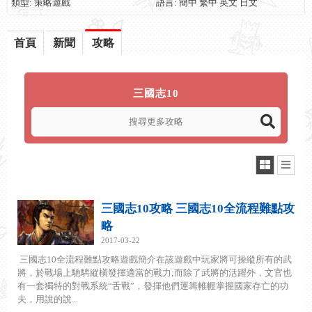
類型: 策略遊戲
語言: 簡中 繁中 英文 日文
首頁
新聞
攻略
三國志10
三國志10攻略 三國志10全流程難點攻
略
2017-03-22
三國志10全流程難點攻略遊戲簡介在該遊戲中玩家將可操縱所有的武
將，於戰場上馳騁縱橫發揮適當的戰力;而除了武將的活躍外，文官也
有一套獨特的對戰系統“舌戰”，發揮他們運籌帷幄掌握國家存亡的功
夫，用說的說...