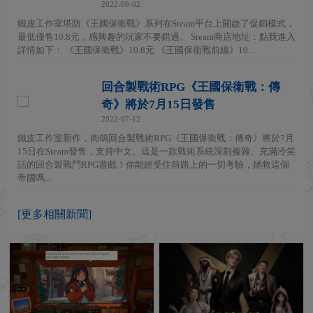
2022-09-02
鐵皮工作室塔防《王國保衛戰》系列在Steam平台上開啟了促銷模式，
最低僅售10.8元，感興趣的玩家不要錯過。 Steam商店地址：點我進入
詳情如下： 《王國保衛戰》10.8元 《王國保衛戰前線》10...
回合製戰術RPG《王國保衛戰：傳
奇》將於7月15日發售
2022-07-12
鐵皮工作室新作，肉鴿回合製戰術RPG《王國保衛戰：傳奇》將於7月
15日在Steam發售，支持中文。這是一款戰術系統深刻複雜、充滿冷笑
話的回合製戰鬥RPG遊戲！你能經受住前路上的一切考驗，拯救這個
帝國嗎...
[更多相關新聞]