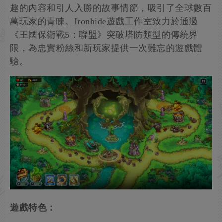
趣的內容和引人入勝的故事情節，吸引了全球數百
萬玩家的青睞。Ironhide遊戲工作室致力於通過
《王國保衛戰5：聯盟》突破塔防類型的傳統界
限，為忠實粉絲和新玩家提供一次難忘的遊戲體
驗。
遊戲特色：