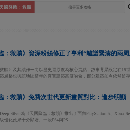
天國降臨：救贖
臨：救贖》資深粉絲修正了亨利“離譜緊湊的兩周
救贖》及其續作一向以歷史還原度為核心賣點，故事背景設定在15
築風格也與該地區當年的真實建築高度吻合，部分建築如今依然留存。
臨：救贖》免費次世代更新畫質對比：進步明顯
ep Silver為《天國降臨：救贖》推出了面向PlayStation 5、Xbox
優化效果十分顯著。一段PS4與PS...