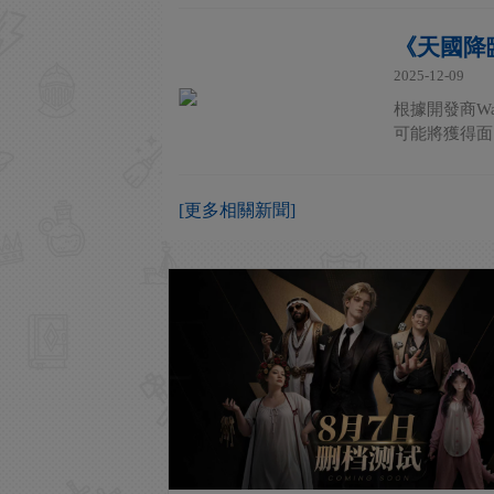
《天國降
2025-12-09
根據開發商Wa
可能將獲得面
[更多相關新聞]