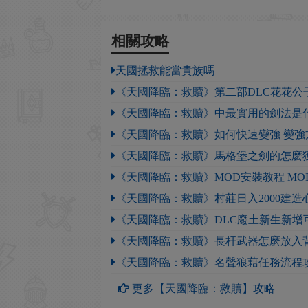
相關攻略
天國拯救能當貴族嗎
《天國降臨：救贖》第二部DLC花花公
《天國降臨：救贖》中最實用的劍法是
《天國降臨：救贖》如何快速變強 變強
《天國降臨：救贖》馬格堡之劍的怎麽
《天國降臨：救贖》MOD安裝教程 M
《天國降臨：救贖》村莊日入2000建造心
《天國降臨：救贖》DLC廢土新生新增可
《天國降臨：救贖》長杆武器怎麽放入
《天國降臨：救贖》名聲狼藉任務流程
更多【天國降臨：救贖】攻略