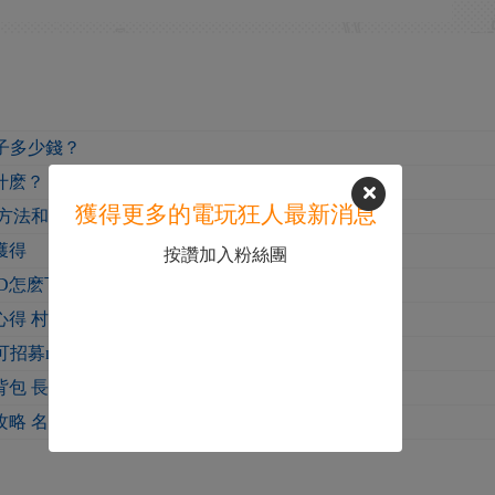
子多少錢？
什麽？ 教你成為劍法大師
獲得更多的電玩狂人最新消息
方法和戰鬥技巧分享
獲得
按讚加入粉絲團
OD怎麽下載安裝
得 村莊怎麽建造日入2000
招募npc一覽 廢土新生可招募哪些npc
背包 長杆武器放入背包方法
攻略 名聲狼藉任務怎麽做