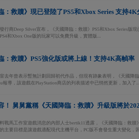
：救贖》現已登陸了PS5和Xbox Series 支持4
行商Deep Silver宣布，《天國降臨：救贖》PS5和Xbox Seri
S4和Xbox One版的玩家可以免費升級，實體版...
臨：救贖》PS5強化版或將上線！支持4K高幀率
室去年曾表示暫無計劃回歸初代作品，但現有跡象表明，《天國降
su報導，該遊戲在PlayStation商店的列表描述中已悄然更新，加入了..
容！ 舅舅黨稱《天國降臨：救贖》升級版將於202
料戰馬工作室遊戲消息的內部人士bertik11透露，《天國降臨：救贖》
的主要目標是讓遊戲適配現代主機平台，PC版不會發生重大變化，因為