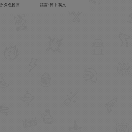
型: 角色扮演
語言: 簡中 英文