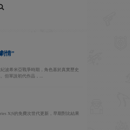
劇情”
世紀波希米亞戰爭時期，角色基於真實歷史
但單說初代作品，...
 Series X|S的免費次世代更新，早期對比結果