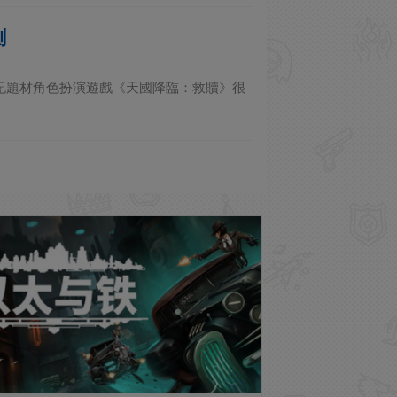
測
售的中世紀題材角色扮演遊戲《天國降臨：救贖》很