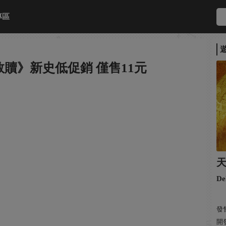
專區
贖》新史低促銷 僅售11元
De
發售
開發