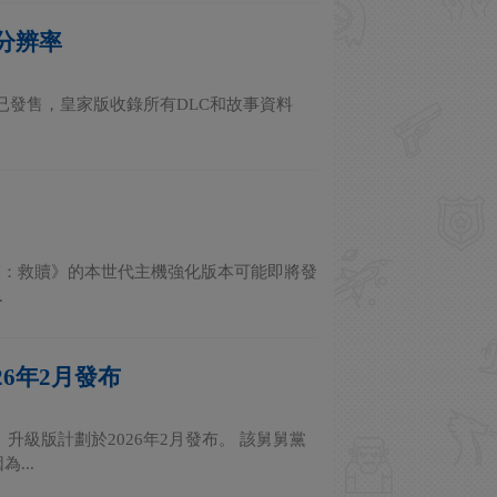
K分辨率
es版現已發售，皇家版收錄所有DLC和故事資料
臨：救贖》的本世代主機強化版本可能即將發
.
6年2月發布
升級版計劃於2026年2月發布。 該舅舅黨
...