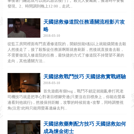
事後著門鑰匙就可以開武器店後門了。殺完人要藏屍，搬運時不要被
發現。2、時間調到晚上12:00，走武...
天國拯救修道院任務通關流程影片攻
略
2018-03-10
從監工房間裡面有門直通修道院的，開鎖技能6點以上就能撬開進去殺
人然後走了，接了殺叛徒任務派啊斯就會刷新，然後就直接進去殺，
不需要做混入修道院的任務，最快捷的方式了修道院不掉聲望不屠的
走向，其他通關方法...
天國拯救戰鬥技巧 天國拯救實戰經驗
2018-03-10
首先遊戲有個bug，戰鬥不鎖定就能亂拳打死老
司機技巧就是把準心對著目標腳旁邊(只要沒在目標身上，你能在螢幕
邊看到他就行)，然後保持距離，攻擊的時候前進+攻擊，同時調整視
角(注意!此時只能用螢幕邊緣去判...
天國拯救藥劑配方技巧 天國拯救如何
成為煉金術士