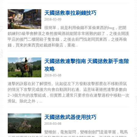
天國拯救泰拉刷錢技巧
2018-03-09
很簡單，就是利用偷錢不算偷東西的bug，把開
鎖練到5級學會醉漢之眷然後喝酒就能開非常困難的鎖了，之後去開護
甲店的後門二樓開箱子隻拿錢，之後去前門找老闆買東西，之後再偷
錢，買來的東西賣給裁縫和藥店，重複...
天國拯救連擊指南 天國拯救新手進階
攻略
2018-03-08
連擊的訣竅在於了解慣性。比如從左下方發動攻擊那麽在不移動滑鼠
的情況下攻擊完成後方向會自動跳到右邊。這意味著雖然連擊多數由
2~3個方向的攻擊組成，但實際上通常只要求你在連擊過程中移動一次
滑鼠。除此之外，...
天國拯救武器使用技巧
2018-03-08
變種劍，毫無疑問，變種劍劍鬥是最華麗，戰馬