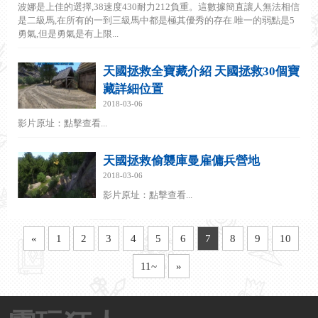
波娜是上佳的選擇,38速度430耐力212負重。這數據簡直讓人無法相信
是二級馬,在所有的一到三級馬中都是極其優秀的存在.唯一的弱點是5
勇氣,但是勇氣是有上限...
天國拯救全寶藏介紹 天國拯救30個寶
藏詳細位置
2018-03-06
影片原址：點擊查看...
天國拯救偷襲庫曼雇傭兵營地
2018-03-06
影片原址：點擊查看...
«
1
2
3
4
5
6
7
8
9
10
11~
»