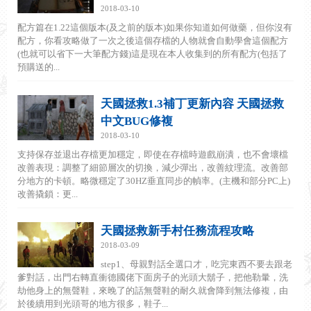
2018-03-10
配方篇在1.22這個版本(及之前的版本)如果你知道如何做藥，但你沒有
配方，你看攻略做了一次之後這個存檔的人物就會自動學會這個配方
(也就可以省下一大筆配方錢)這是現在本人收集到的所有配方(包括了
預購送的...
天國拯救1.3補丁更新內容 天國拯救
中文BUG修複
2018-03-10
支持保存並退出存檔更加穩定，即使在存檔時遊戲崩潰，也不會壞檔
改善表現：調整了細節層次的切換，減少彈出，改善紋理流。改善部
分地方的卡頓。略微穩定了30HZ垂直同步的幀率。(主機和部分PC上)
改善撬鎖：更...
天國拯救新手村任務流程攻略
2018-03-09
step1、母親對話全選口才，吃完東西不要去跟老
爹對話，出門右轉直衝德國佬下面房子的光頭大鬍子，把他勒暈，洗
劫他身上的無聲鞋，來晚了的話無聲鞋的耐久就會降到無法修複，由
於後續用到光頭哥的地方很多，鞋子...