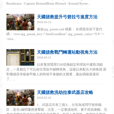
Boudreaux - Captain BernardBrian Blessed - Konrad Kyese...
天國拯救提升弓箭拉弓速度方法
2018-03-13
修改rpg_param.xml 檔案， 在裡面添加下面代
碼：<row rpg_param_key="AimZoomBase" rpg_param_value="0.9" />
<row...
天國拯救戰鬥轉運站動視角方法
2018-03-12
以前隻習慣用TAB切換鎖定和滑鼠中建取消鎖
定，一直都忘了可以按住滑鼠中鍵轉視角，這樣以來配合大師格擋 面
對幾個高等級板甲敵人的時候不會躺的太難看，最起碼能過過招
了。...
天國拯救洗劫拉泰武器店攻略
2018-03-10
1、武器店共有三個人，分別為老闆守衛和鐵
匠，是先c鍵悶暈然後擊殺，注意，一定要讓他死，要不然就會醒。完