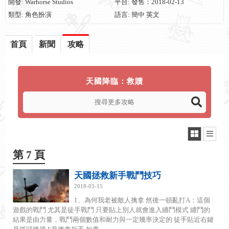
開發: Warhorse Studios
平台: 發售：2018-02-13
類型: 角色扮演
語言: 簡中 英文
首頁
新聞
攻略
天國降臨：救贖
第 7 頁
天國拯救新手戰鬥技巧
2018-03-15
1、為何我老被敵人擒拿 然後一頓亂打A：這個
遊戲的戰鬥 尤其是徒手戰鬥 只要貼上別人就會進入纏鬥模式 纏鬥的
結果是由力量，戰鬥兩個數值和耐力與一定幾率決定的 徒手貼近右鍵