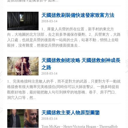
是抓頭膝撞 F是擒拿折手 如果...
天國拯救刷裝備快速發家致富方法
2018-03-14
1、庫曼人兵營的所在位置，新手村的東北方
向，大地圖的北方頂部，去之前多準備保存藥劑。2、兵營東方，大路
入口處，也就是兵營的後面有一站崗的士兵，站著不動，悄悄上去暗
殺掉，沒有難度，然後從兵營的後面摸進去...
天國拯救劍術攻略 天國拯救劍神成長
之路
2018-03-14
1、完美格擋時注意敵人的手，而不是對方的武器，只要對方手一動就
格擋會有很大幾率完美格擋住(同時你可以大師攻擊)2、一挑多時提前
觀察好地形，最好能把敵人勾引到狹窄的地形橋、巷子、房子門口、
洞穴入口等，然...
天國拯救主要人物原型圖鑒
2018-03-14
Tom McKay - HenryVictoria Hogan - TheresaBob