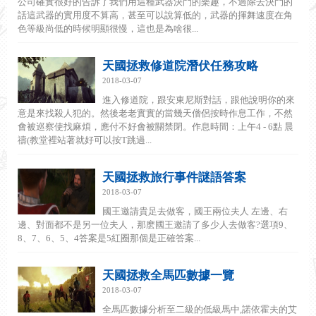
公司確實很好的告訴了我們用這種武器決鬥的樂趣，不過除去決鬥的
話這武器的實用度不算高，甚至可以說算低的，武器的揮舞速度在角
色等級尚低的時候明顯很慢，這也是為啥很...
天國拯救修道院潛伏任務攻略
2018-03-07
進入修道院，跟安東尼斯對話，跟他說明你的來
意是來找殺人犯的。然後老老實實的當幾天僧侶按時作息工作，不然
會被巡察使找麻煩，應付不好會被關禁閉。作息時間：上午4 - 6點 晨
禱(教堂裡站著就好可以按T跳過...
天國拯救旅行事件謎語答案
2018-03-07
國王邀請貴足去做客，國王兩位夫人 左邊、右
邊、對面都不是另一位夫人，那麽國王邀請了多少人去做客?選項9、
8、7、6、5、4答案是5紅圈那個是正確答案...
天國拯救全馬匹數據一覽
2018-03-07
全馬匹數據分析至二級的低級馬中,諾依霍夫的艾