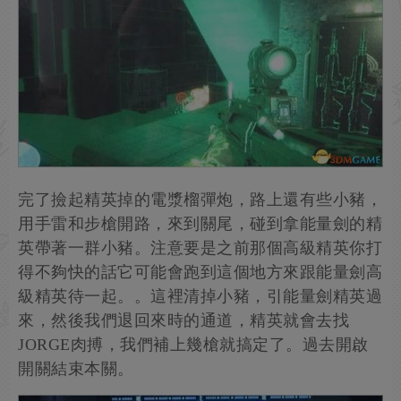
完了撿起精英掉的電漿榴彈炮，路上還有些小豬，
用手雷和步槍開路，來到關尾，碰到拿能量劍的精
英帶著一群小豬。注意要是之前那個高級精英你打
得不夠快的話它可能會跑到這個地方來跟能量劍高
級精英待一起。。這裡清掉小豬，引能量劍精英過
來，然後我們退回來時的通道，精英就會去找
JORGE肉搏，我們補上幾槍就搞定了。過去開啟
開關結束本關。