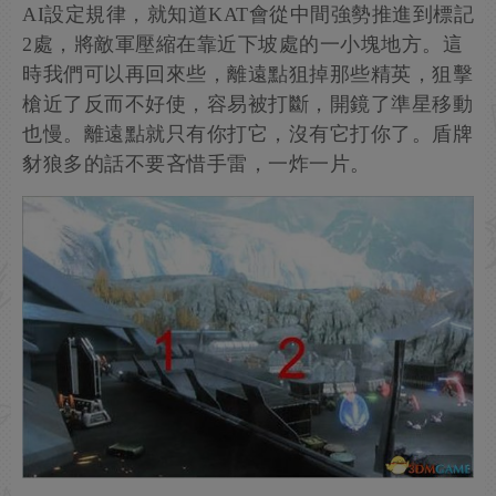
AI設定規律，就知道KAT會從中間強勢推進到標記
2處，將敵軍壓縮在靠近下坡處的一小塊地方。這
時我們可以再回來些，離遠點狙掉那些精英，狙擊
槍近了反而不好使，容易被打斷，開鏡了準星移動
也慢。離遠點就只有你打它，沒有它打你了。盾牌
豺狼多的話不要吝惜手雷，一炸一片。