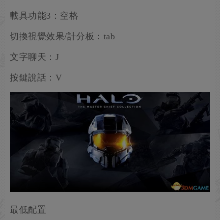
載具功能3：空格
切換視覺效果/計分板：tab
文字聊天：J
按鍵說話：V
最低配置