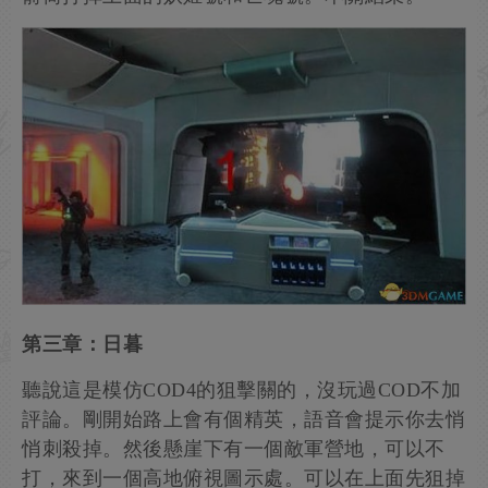
第三章：日暮
聽說這是模仿COD4的狙擊關的，沒玩過COD不加
評論。剛開始路上會有個精英，語音會提示你去悄
悄刺殺掉。然後懸崖下有一個敵軍營地，可以不
打，來到一個高地俯視圖示處。可以在上面先狙掉