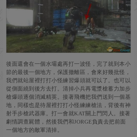
後面還會在一個水壩處再打一波怪，完了就到本小
節的最後一個地方，保護撤離區，會來好幾批怪，
我們就站屋裡打打小怪練習爆頭就可以了。也可以
從側面繞到後方去打。清掉小兵再電漿槍蓄力加步
槍爆頭逐個消滅精英。接著飛機把我們送到一個基
地，同樣也是待屋裡打打小怪練練槍法，背後有神
射手步槍武器庫。打一會就KAT關上門閃人。接著
劇情調查屍體，然後我們和JORGE負責去把前面
一個地方的敵軍清掉。