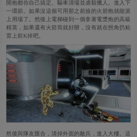
開炮都你自己搞定。驅車清場並虐殺獵人。進入下
一環節。如果沒這個可用那之前撿的火箭炮就能派
上用場了。然後上電梯碰到一個拿著電漿炮的高級
精英，如果還有火箭筒就好辦，沒有就在拐角扔粘
雷上前K掉吧。
然後與隊友匯合，清掉外面的敵兵，進入大樓。這