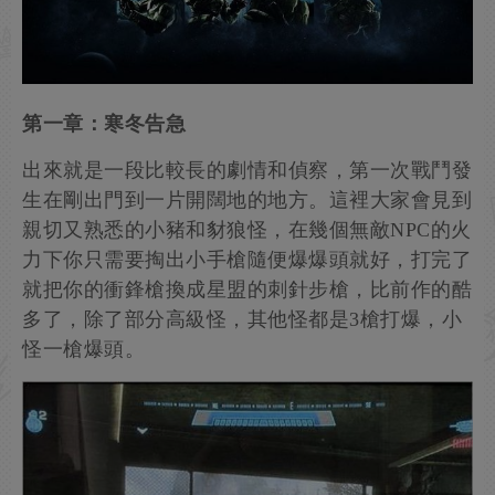
第一章：寒冬告急
出來就是一段比較長的劇情和偵察，第一次戰鬥發
生在剛出門到一片開闊地的地方。這裡大家會見到
親切又熟悉的小豬和豺狼怪，在幾個無敵NPC的火
力下你只需要掏出小手槍隨便爆爆頭就好，打完了
就把你的衝鋒槍換成星盟的刺針步槍，比前作的酷
多了，除了部分高級怪，其他怪都是3槍打爆，小
怪一槍爆頭。