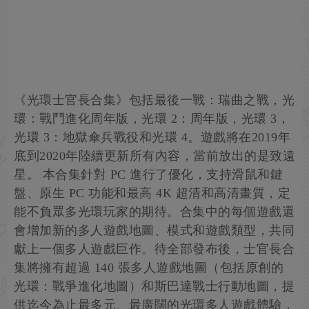
《光環士官長合集》包括最後一戰：瑞曲之戰，光
環：戰鬥進化周年版，光環 2：周年版，光環 3，
光環 3：地獄傘兵戰役和光環 4。遊戲將在2019年
底到2020年陸續更新所有內容，當前放出的是致遠
星。 本合集針對 PC 進行了優化，支持滑鼠和鍵
盤、原生 PC 功能和最高 4K 超清和高清畫質，定
能不負眾多光環玩家的期待。合集中的每個遊戲還
會增加新的多人遊戲地圖、模式和遊戲類型，共同
獻上一個多人遊戲巨作。待全部發布後，士官長合
集將擁有超過 140 張多人遊戲地圖（包括原創的
光環：戰爭進化地圖）和斯巴達戰士行動地圖，提
供迄今為止最多元、最廣闊的光環多人遊戲體驗，