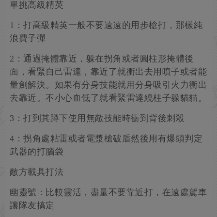
單挑高級精英
1：打高級精英一般不要遠遠的用步槍打，那樣純
浪費子彈
2：通過掩體靠近，躲在拐角或者圓柱形掩體後
面，看緊自己雷達，靠近了就衝出去用噴子或者能
量劍解決。如果有分身技能就用分身吸引火力衝出
去靠近。不小心血低了就看緊雷達繞柱子躲貓貓。
3：打到其蹲下使用無敵技能時衝到背後刺殺
4：拐角處粘雷或者電漿槍破盾然後用有爆頭判定
武器的打腦袋
敵方載具打法
幽靈號：比較靈活，盡量不要靠近打，在遠處駕車
讓隊友搞定