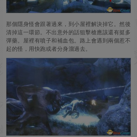
那個隱身怪會跟著過來，到小屋裡解決掉它。然後
清掉這一環節。不出意外的話狙擊槍應該還有挺多
彈藥。屋裡有噴子和補血包。路上會遇到兩個惹不
起的怪，用快跑或者分身溜過去。