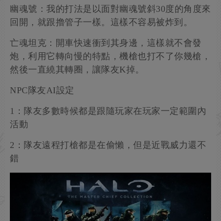
幽魂號：我的打法是以面對幽魂號斜30度的角度來
回開，就跟擼管子一樣。這樣不容易被炸到。
亡魂坦克：開車快速衝到其身邊，這樣就不會發
炮，利用它轉向慢的特點，機槍也打不了你幾槍，
然後一直繞其轉圈，讓隊友K掉。
NPC隊友AI設定
1：隊友多數時候都是跟隨玩家在玩家一定範圍內
活動
2：隊友遠程打槍都是在偷懶，但是近戰威力還不
錯