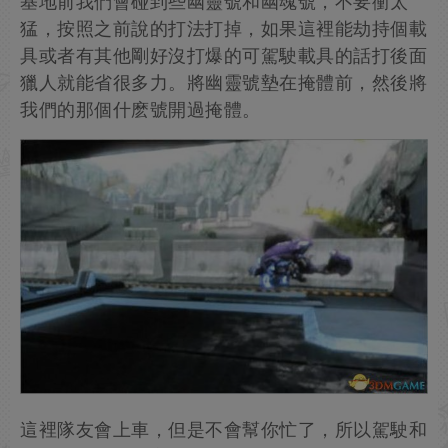
基地前我們會碰到些幽靈號和幽魂號，不要衝太
猛，按照之前說的打法打掉，如果這裡能劫持個載
具或者有其他剛好沒打爆的可駕駛載具的話打後面
獵人就能省很多力。將幽靈號墊在掩體前，然後將
我們的那個什麽號開過掩體。
這裡隊友會上車，但是不會幫你忙了，所以駕駛和