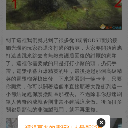
到了這裡我們就見到了很多從3或者ODST開始接
觸光環的玩家都還沒打過的精英，大家要開始適應
打這些跳來跳去會無敵會護盾回復的討厭的家夥
了。這裡你需要做的只是打打小豬的頭，扔扔手
雷，電漿槍蓄力爆精英的甲，最後撿起那個高級精
英的電漿榴彈槍出發。下來就看到一輛卡車，只要
你願意，你可以開著這個車直接順著大路衝到這一
小節結尾處保護撤離區那裡去。不過除非你想速刷
單人傳奇的成就否則非常不建議這麽做。後面很多
關都是類似的非強製戰鬥，就不再重複。