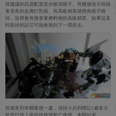
裡建議的武器配置是步槍加噴子。有幾個地方得隔
著長長的走廊打對面。有高級精英就拐角噴子噴
掉。這裡會有個拿著燃料炮的高級精英。如果沒及
時殺掉的話它可能會跑到下一環節去。
然後來到本關最後一處，清掉小兵到標記1處拿火
箭筒打掉上面的妖姬號和亡魂號。本關結束。