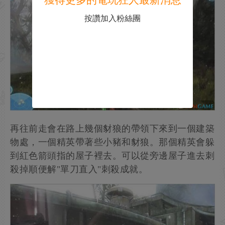
獲得更多的電玩狂人最新消息
按讚加入粉絲團
再往前走會在路上幾個豺狼的帶領下來到一個建築
物處，一個精英帶著些小豬和豺狼。那個精英會躲
到紅色箭頭指的屋子裡去。可以從旁邊屋子進去刺
殺掉順便解"單刀直入"刺殺成就。