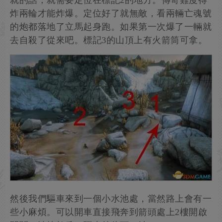
炸兩輪才能炸爆。定位好了就無敵，看兩輛亡魂號
的炮都落地了立馬起身跑。如果第一次爆了一輛就
去自殺了從來吧。標記3的山頂上有火箭筒可拿。
然後我們驅車來到一個小水池處，當然路上會有一
些小麻煩。可以開車直接飛奔到箭頭處上2樓開啟