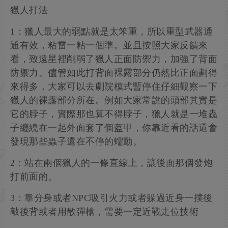
獵人打法
1：獵人最大的弱點就是太笨重，所以重型武器通
通有效，粘雷一粘一個準。並且按照大家反饋來
看，致遠星裡削弱了獵人正面防禦力，加強了背面
防禦力。儘管如此打背面裸露部分仍然比正面劃得
來得多，大家可以去劇院模式暫停住仔細觀察一下
獵人的裸露部分所在。例如大家常說的頭部其實是
它的脖子，實際那也算不得脖子，獵人就是一堆蟲
子纏繞在一起外面套了個盔甲，你靠近看的話還會
發現那些蟲子還在不停的蠕動。
2：站在兩個獵人的一條直線上，讓後面那個發炮
打前面的。
3：靠分身或者NPC吸引火力或者躲過近身一撲後
敲後背或者用散彈槍，需要一定近戰走位技術