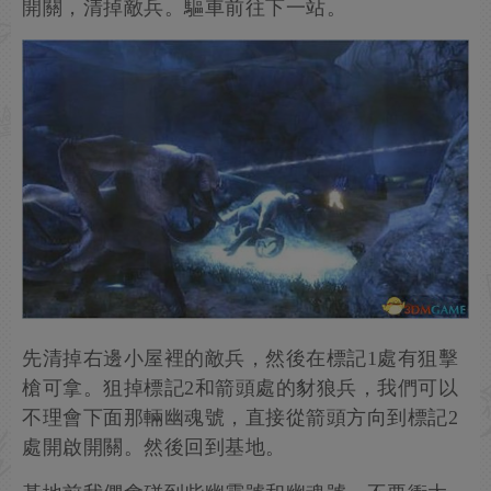
開關，清掉敵兵。驅車前往下一站。
先清掉右邊小屋裡的敵兵，然後在標記1處有狙擊
槍可拿。狙掉標記2和箭頭處的豺狼兵，我們可以
不理會下面那輛幽魂號，直接從箭頭方向到標記2
處開啟開關。然後回到基地。