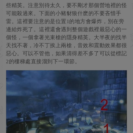
些精英。注意別待太久，要不剛才那個營地裡的怪
可能殺過來。下面的小豬豺狼什麽的不要吝惜手
雷。這裡要注意的是位置1的地方會爆炸，別在旁
邊給炸死了。這裡還會遇到整個遊戲裡最惡心的一
個怪，一個拿著光束槍的隱身精英。大半夜的找半
天找不著，冷不丁挨上兩槍，音效和震動效果都很
惡心。可以不管他，如果清得差不多了可以從標記
2的樓梯處直接溜到下一環節。