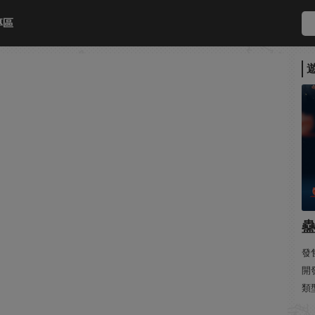
專區
發售
開發
類