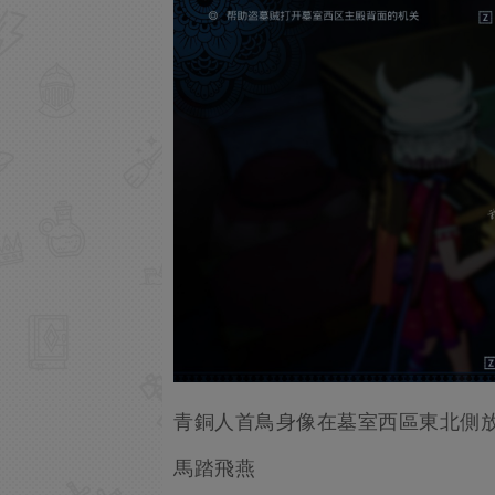
青銅人首鳥身像在墓室西區東北側
馬踏飛燕