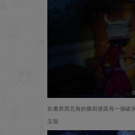
在書房西北角的藥廚後面有一個破
玉龍