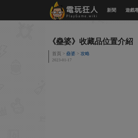
新聞
遊戲
《蠱婆》收藏品位置介紹
首頁
蠱婆
攻略
2023-01-17