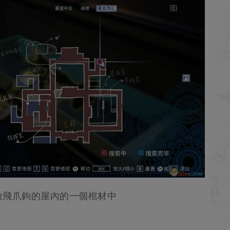
放飛爪鉤的屋內的一個棺材中