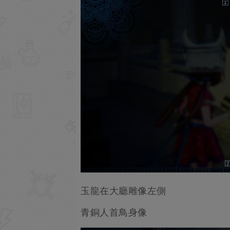
玉龍在大廳雕像左側
青銅人首鳥身像