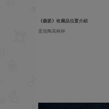
《蠱婆》收藏品位置介紹
蛋殼陶高柄杯