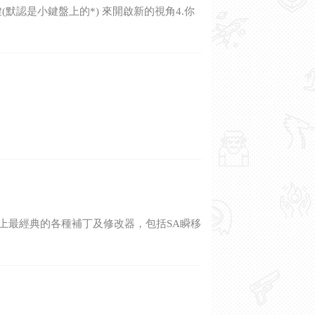
鍵(默認是小鍵盤上的*) 來開啟新的視角4.你
A論壇上最經典的各種補丁及修改器，包括SA瞬移