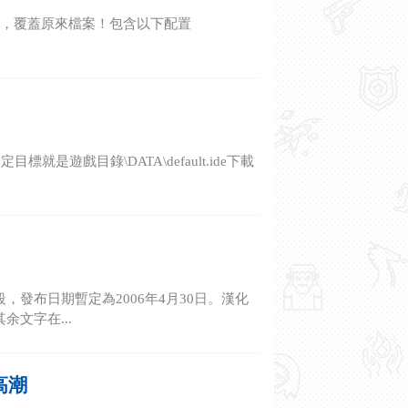
es>目錄中，覆蓋原來檔案！包含以下配置
戲目錄\DATA\default.ide下載
發布日期暫定為2006年4月30日。漢化
文字在...
高潮