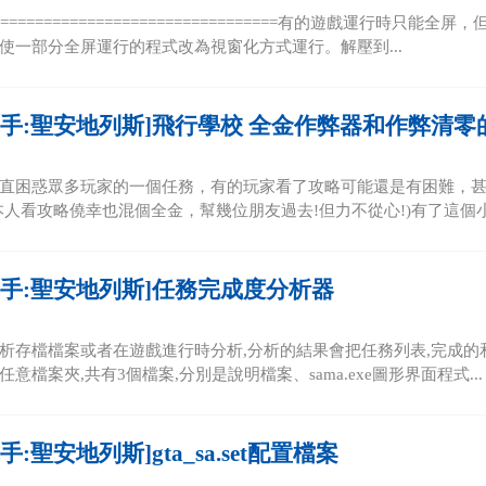
================================有的遊戲運行時
使一部分全屏運行的程式改為視窗化方式運行。解壓到...
車手:聖安地列斯]飛行學校 全金作弊器和作弊清零
直困惑眾多玩家的一個任務，有的玩家看了攻略可能還是有困難，
本人看攻略僥幸也混個全金，幫幾位朋友過去!但力不從心!)有了這個小
車手:聖安地列斯]任務完成度分析器
析存檔檔案或者在遊戲進行時分析,分析的結果會把任務列表,完成的和
意檔案夾,共有3個檔案,分別是說明檔案、sama.exe圖形界面程式...
:聖安地列斯]gta_sa.set配置檔案