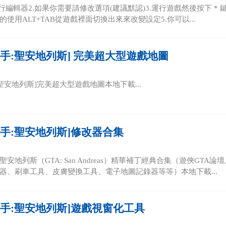
行編輯器2.如果你需要請修改選項(建議默認)3.運行遊戲然後按下 * 
使用ALT+TAB從遊戲裡面切換出來來改變設定5.你可以...
車手:聖安地列斯] 完美超大型遊戲地圖
聖安地列斯]完美超大型遊戲地圖本地下載...
車手:聖安地列斯]修改器合集
安地列斯（GTA: San Andreas）精華補丁經典合集（遊俠GT
器、刷車工具、皮膚變換工具、電子地圖記錄器等等）本地下載...
車手:聖安地列斯]遊戲視窗化工具