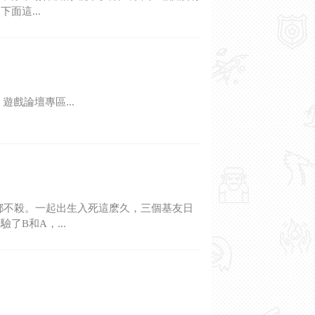
面這...
遊戲論壇專區...
C都不殺。一起出生入死這麽久，三個基友日
B和A，...