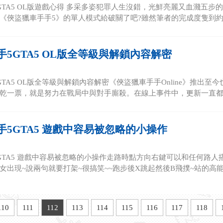
GTA5 OL版遊戲心得 多采多姿犯罪人生沒錯，光鮮亮麗又血濺五步的
《俠盜獵車手手5》的單人模式給破關了吧?雖然筆者的完成度隻到約 8.
5GTA5 OL版全等級與解鎖內容解密
GTA5 OL版全等級與解鎖內容解密《俠盜獵車手手Online》推出
乾一票，就是努力在戰局中與對手廝殺。在線上事件中，更新一直都是
手5GTA5 遊戲中容易被忽略的小操作
GTA5 遊戲中容易被忽略的小操作走路時點方向右鍵可以和任何路人
女出現~說兩句就要打架~很搞笑~~跑步後X跳起然後B飛撲~站的高能出
110
111
112
113
114
115
116
117
118