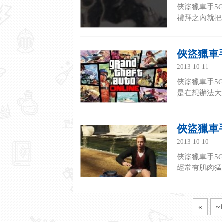
俠盜獵車手5
禮拜之內就把
俠盜獵車手
2013-10-11
俠盜獵車手5
是在想辦法大
俠盜獵車
2013-10-10
俠盜獵車手5
經常有肌肉猛
«
~