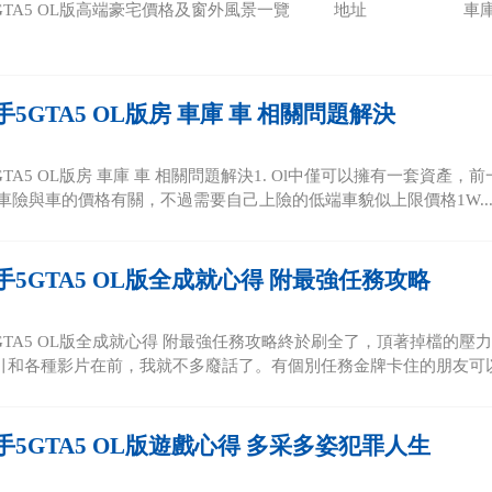
5GTA5 OL版高端豪宅價格及窗外風景一覽 地址 車
5GTA5 OL版房 車庫 車 相關問題解決
TA5 OL版房 車庫 車 相關問題解決1. Ol中僅可以擁有一套資產
，車險與車的價格有關，不過需要自己上險的低端車貌似上限價格1W..
5GTA5 OL版全成就心得 附最強任務攻略
GTA5 OL版全成就心得 附最強任務攻略終於刷全了，頂著掉檔的
引和各種影片在前，我就不多廢話了。有個別任務金牌卡住的朋友可以回
5GTA5 OL版遊戲心得 多采多姿犯罪人生