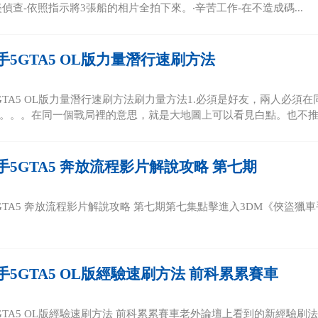
偵查-依照指示將3張船的相片全拍下來。‧辛苦工作-在不造成碼...
5GTA5 OL版力量潛行速刷方法
GTA5 OL版力量潛行速刷方法刷力量方法1.必須是好友，兩人必
。。。在同一個戰局裡的意思，就是大地圖上可以看見白點。也不推薦
5GTA5 奔放流程影片解說攻略 第七期
TA5 奔放流程影片解說攻略 第七期第七集點擊進入3DM《俠盜獵車手
5GTA5 OL版經驗速刷方法 前科累累賽車
GTA5 OL版經驗速刷方法 前科累累賽車老外論壇上看到的新經驗