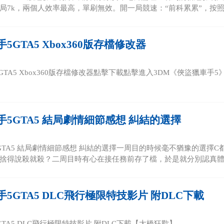
局7k，兩個人效率最高，單刷無效。開一局競速：“前科累累”，按照下
5GTA5 Xbox360版存檔修改器
TA5 Xbox360版存檔修改器點擊下載點擊進入3DM《俠盜獵車手5》
5GTA5 結局劇情細節感想 糾結的選擇
GTA5 結局劇情細節感想 糾結的選擇一周目的時候毫不猶豫的選擇
捨得說殺就殺？二周目時有心在接任務前存了檔，於是就分別認真體驗了
5GTA5 DLC飛行極限特技影片 附DLC下載
TA5 DLC飛行極限特技影片 附DLC下載【大橋狂歡】...