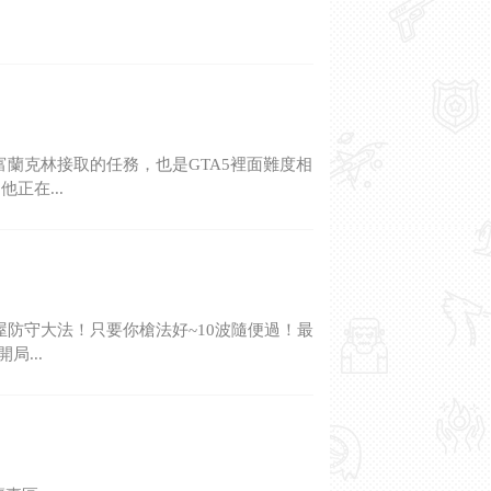
富蘭克林接取的任務，也是GTA5裡面難度相
正在...
屋防守大法！只要你槍法好~10波隨便過！最
...