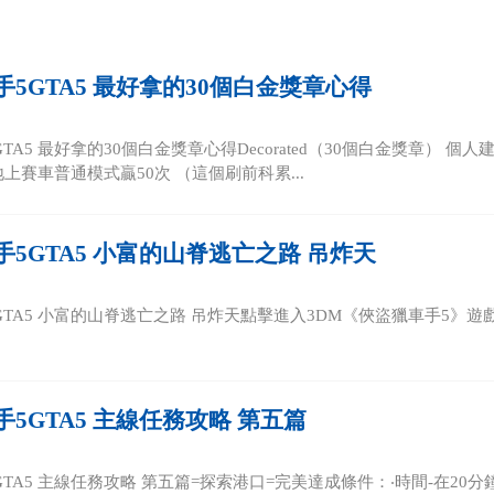
5GTA5 最好拿的30個白金獎章心得
A5 最好拿的30個白金獎章心得Decorated（30個白金獎章） 個人建議可
n：地上賽車普通模式贏50次 （這個刷前科累...
5GTA5 小富的山脊逃亡之路 吊炸天
TA5 小富的山脊逃亡之路 吊炸天點擊進入3DM《俠盜獵車手5》遊戲論
5GTA5 主線任務攻略 第五篇
GTA5 主線任務攻略 第五篇=探索港口=完美達成條件：‧時間-在20