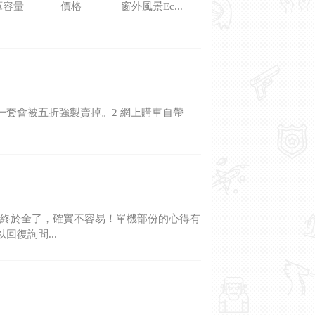
庫容量 價格 窗外風景Ec...
，前一套會被五折強製賣掉。2 網上購車自帶
.
壓力終於全了，確實不容易！單機部份的心得有
復詢問...