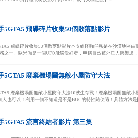
5GTA5 飛碟碎片收集50個散落點影片
GTA5 飛碟碎片收集50個散落點影片本支線怪咖任務是在沙漠地區由
務之一。歐米伽是一個UFO飛碟愛好者，申稱自己被外星人綁架過，他
手5GTA5 廢棄機場圖無敵小屋防守大法
GTA5 廢棄機場圖無敵小屋防守大法10波生存戰！廢棄機場圖無敵小
2個人也可以！利用一個不知道是不是BUG的特性隨便過！具體方法是開局
5GTA5 流言終結者影片 第三集