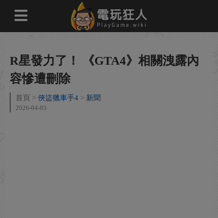
R星發力了！ 《GTA4》相關洩露內
容慘遭刪除
首頁
俠盜獵車手4
新聞
2026-04-03