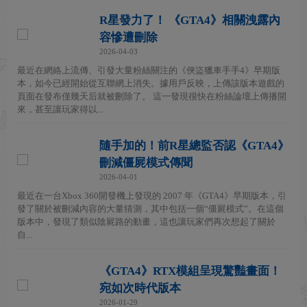
R星發力了！ 《GTA4》相關洩露內
容慘遭刪除
2026-04-03
最近在網絡上流傳、引發大量粉絲關注的《俠盜獵車手手4》早期版
本，如今已經開始從互聯網上消失。據用戶反映，上傳該版本遊戲的
頁面在發布僅幾天后就被刪除了。 這一發現很快在粉絲論壇上傳播開
來，甚至讓玩家得以...
隨手加的！前R星總監否認《GTA4》
刪減僵屍模式傳聞
2026-04-01
最近在一台Xbox 360開發機上發現的 2007 年《GTA4》早期版本，引
發了關於被刪減內容的大量猜測，其中包括一個“僵屍模式”。在這個
版本中，發現了類似陰屍路的動畫，這也讓玩家們再次想起了關於
自...
《GTA4》RTX模組呈現驚豔畫面！
宛如次時代版本
2026-01-29