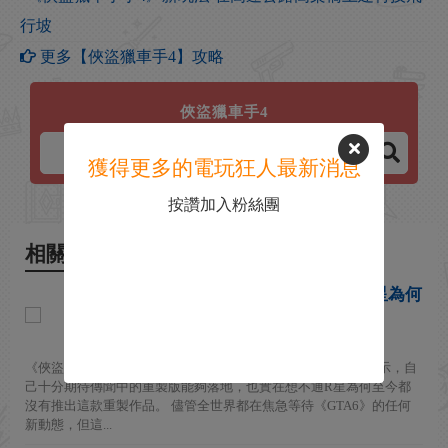
行坡
更多【俠盜獵車手4】攻略
俠盜獵車手4
獲得更多的電玩狂人最新消息
按讚加入粉絲團
相關新聞
《GTA4》羅曼配音演員不解R星為何
至今未推出重製版
2026-07-12
《俠盜獵車手4》中羅曼·貝裡克的配音演員傑森·扎姆沃爾特表示，自
己十分期待傳聞中的重製版能夠落地，也實在想不通R星為何至今都
沒有推出這款重製作品。 儘管全世界都在焦急等待《GTA6》的任何
新動態，但這...