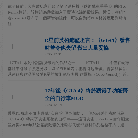
截至目前，大多數玩家已經了解了適用於《俠盜獵車手手4》的RTX
Remix模組。該模組為遊戲加入了實時光線追蹤效果。近日，模組作
者xoxor4d 發布了一個新附加組件，可以自動將PBR材質應用到所有
紋...
R星前技術總監坦言：《GTA4》發售
時曾令他失望 做出大量妥協
2025-12-31
《GTA》系列中討論度最高的作品之一——《GTA4》——不僅在玩家
群體中引發了強烈分歧，甚至在R星內部也曾引起爭議。曾參與多部
系列經典作品開發的R星前技術總監奧貝·維爾梅（Obbe Vermeij）近...
17年後《GTA 4》終於獲得了功能齊
全的自行車MOD
2025-12-14
秉承PC玩家不讓老遊戲“安息”的優良傳統，一位Mod製作者終於為
《GTA 4》帶來了功能完整的自行車——這項功能，Rockstar當年顯然
認為與2008年那款基調陰鬱的東歐移民犯罪題材作品格格不入，過...