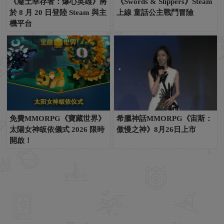
《廢土幸存者：爆心英雄》將
《Swords & Slippers》Steam
於 8 月 20 日登陸 Steam 與主
上線 童話公主戰鬥冒險
機平台
免費MMORPG《寶藏世界》
希臘神話MMORPG《宙斯：
太陽女神皈依儀式 2026 限時
傲慢之神》8月26日上市
開啟！