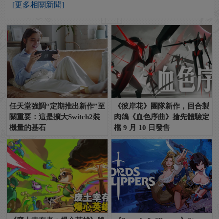
[更多相關新聞]
任天堂強調“定期推出新作”至
《彼岸花》團隊新作，回合製
關重要：這是擴大Switch2裝
肉鴿《血色序曲》搶先體驗定
機量的基石
檔 9 月 10 日發售