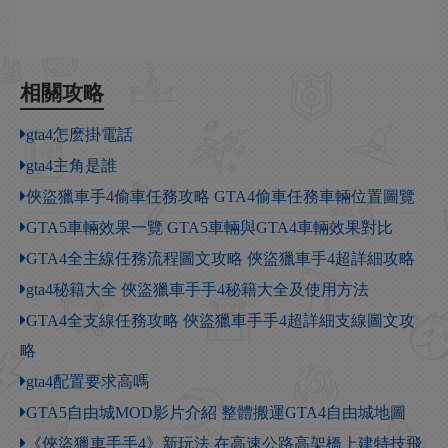
相關攻略
gta4怎麽掛電話
gta4主角是誰
俠盜獵車手4偷車任務攻略 GTA4偷車任務車輛位置圖覽
GTA5車輛效果一覽 GTA5車輛與GTA4車輛效果對比
GTA4全主線任務流程圖文攻略 俠盜獵車手4超詳細攻略
gta4秘籍大全 俠盜獵車手手4秘籍大全及使用方法
GTA4全支線任務攻略 俠盜獵車手手4超詳細支線圖文攻
略
gta4配置要求高嗎
GTA5自由城MOD影片介紹 整體搬運GTA4自由城地圖
《俠盜獵車手手4》新玩法 在高速公路高架橋上建特技飛