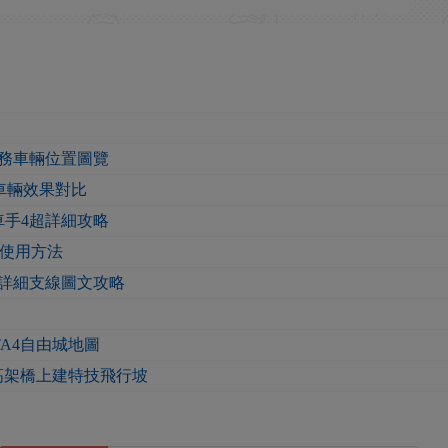
任務車輛位置圖覽
4車輛效果對比
車手4超詳細攻略
及使用方法
超詳細支線圖文攻略
TA4自由城地圖
高架橋上建特技飛行坡