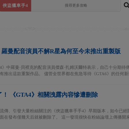
俠盜獵車手4
4》羅曼配音演員不解R星為何至今未推出重製版
4》中羅曼·貝裡克的配音演員傑森·扎姆沃爾特表示，自己十分期待
有推出這款重製作品。 儘管全世界都在焦急等待《GTA6》的任何新動
了！ 《GTA4》相關洩露內容慘遭刪除
流傳、引發大量粉絲關注的《俠盜獵車手手4》早期版本，如今已經
面在發布僅幾天后就被刪除了。 這一發現很快在粉絲論壇上傳播開來，