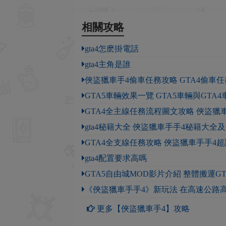
相關攻略
gta4怎麽掛電話
gta4主角是誰
俠盜獵車手4偷車任務攻略 GTA4偷車
GTA5車輛效果一覽 GTA5車輛與GTA
GTA4全主線任務流程圖文攻略 俠盜獵
gta4秘籍大全 俠盜獵車手手4秘籍大全
GTA4全支線任務攻略 俠盜獵車手手4
gta4配置要求高嗎
GTA5自由城MOD影片介紹 整體搬運G
《俠盜獵車手手4》新玩法 在高速公路
更多【俠盜獵車手4】攻略