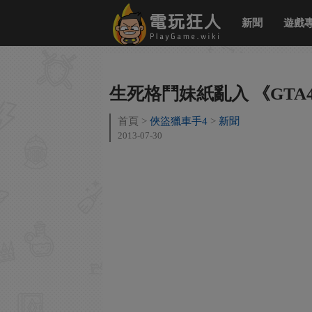
新聞
遊戲
生死格鬥妹紙亂入 《GTA4》i
首頁
俠盜獵車手4
新聞
2013-07-30