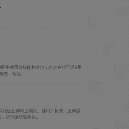
傳聞中的重製版能夠落地，也實在想不通R星
態，但這...
開始從互聯網上消失。據用戶反映，上傳該
甚至讓玩家得以...