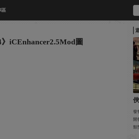
專區
CEnhancer2.5Mod圖
發售
開發
類