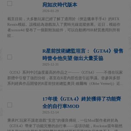
宛如次時代版本
2026-01-29
截至目前，大多數玩家已經了解了適用於《俠盜獵車手手4》的RTX
Remix模組。該模組為遊戲加入了實時光線追蹤效果。近日，模組作
者xoxor4d 發布了一個新附加組件，可以自動將PBR材質應用到所有
紋...
R星前技術總監坦言：《GTA4》發售
時曾令他失望 做出大量妥協
2025-12-31
《GTA》系列中討論度最高的作品之一——《GTA4》——不僅在玩家
群體中引發了強烈分歧，甚至在R星內部也曾引起爭議。曾參與多部
系列經典作品開發的R星前技術總監奧貝·維爾梅（Obbe Vermeij）近...
17年後《GTA 4》終於獲得了功能齊
全的自行車MOD
2025-12-14
秉承PC玩家不讓老遊戲“安息”的優良傳統，一位Mod製作者終於為
《GTA 4》帶來了功能完整的自行車——這項功能，Rockstar當年顯然