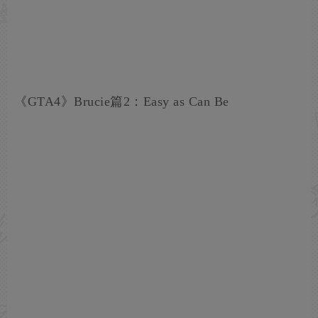
《GTA4》Brucie篇2：Easy as Can Be