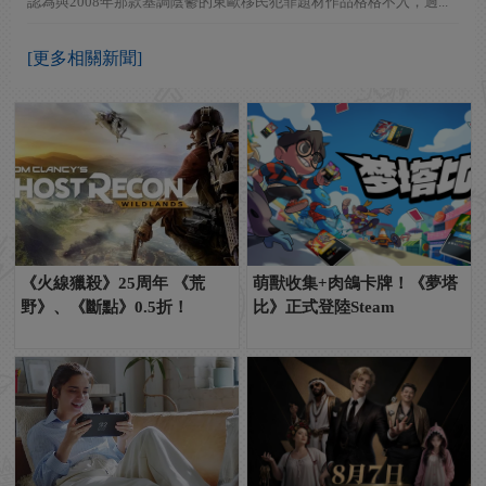
認為與2008年那款基調陰鬱的東歐移民犯罪題材作品格格不入，過...
[更多相關新聞]
《火線獵殺》25周年 《荒
萌獸收集+肉鴿卡牌！《夢塔
野》、《斷點》0.5折！
比》正式登陸Steam