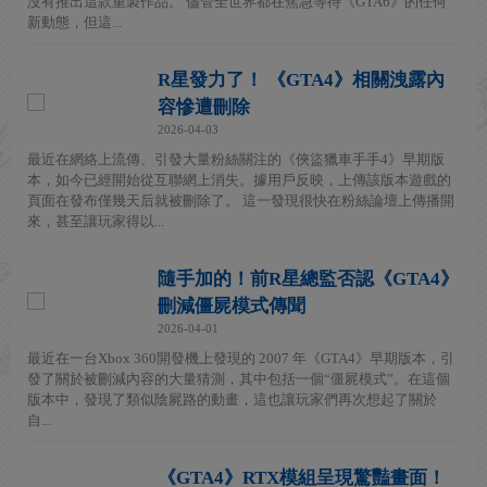
沒有推出這款重製作品。 儘管全世界都在焦急等待《GTA6》的任何
新動態，但這...
R星發力了！ 《GTA4》相關洩露內
容慘遭刪除
2026-04-03
最近在網絡上流傳、引發大量粉絲關注的《俠盜獵車手手4》早期版
本，如今已經開始從互聯網上消失。據用戶反映，上傳該版本遊戲的
頁面在發布僅幾天后就被刪除了。 這一發現很快在粉絲論壇上傳播開
來，甚至讓玩家得以...
隨手加的！前R星總監否認《GTA4》
刪減僵屍模式傳聞
2026-04-01
最近在一台Xbox 360開發機上發現的 2007 年《GTA4》早期版本，引
發了關於被刪減內容的大量猜測，其中包括一個“僵屍模式”。在這個
版本中，發現了類似陰屍路的動畫，這也讓玩家們再次想起了關於
自...
《GTA4》RTX模組呈現驚豔畫面！