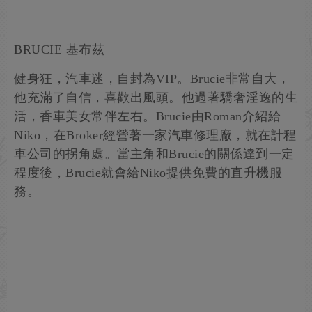
BRUCIE 基布茲
健身狂，汽車迷，自封為VIP。Brucie非常自大，
他充滿了自信，喜歡出風頭。他過著驕奢淫逸的生
活，香車美女常伴左右。Brucie由Roman介紹給
Niko，在Broker經營著一家汽車修理廠，就在計程
車公司的拐角處。當主角和Brucie的關係達到一定
程度後，Brucie就會給Niko提供免費的直升機服
務。