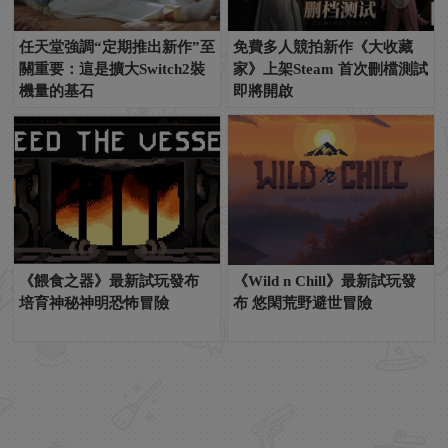
任天堂強調“定期推出新作”至
免費多人競拍新作《大收藏
關重要：這是擴大Switch2裝
家》上架Steam 首次刪檔測試
機量的基石
即將開啟
《餵食之器》最新試玩發布
《Wild n Chill》最新試玩發
培育神秘神明恐怖冒險
布 悠閑荒野避世冒險