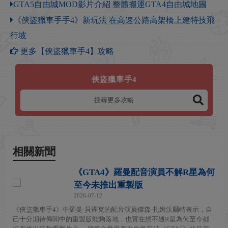
GTA5自由城MOD影片介紹 整體搬運GTA4自由城地圖
《俠盜獵車手手4》新玩法 在高速公路高架橋上建特技飛
行坡
更多【俠盜獵車手4】攻略
俠盜獵車手4
相關新聞
《GTA4》羅曼配音演員不解R星為何
至今未推出重製版
2026-07-12
《俠盜獵車手4》中羅曼·貝裡克的配音演員傑森·扎姆沃爾特表示，自
己十分期待傳聞中的重製版能夠落地，也實在想不通R星為何至今都