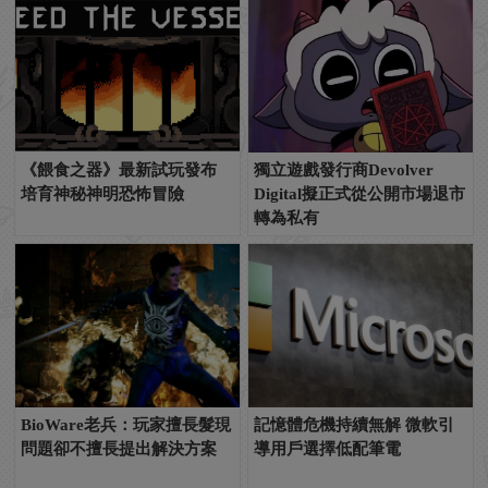
《餵食之器》最新試玩發布
獨立遊戲發行商Devolver
培育神秘神明恐怖冒險
Digital擬正式從公開市場退市
轉為私有
BioWare老兵：玩家擅長髮現
記憶體危機持續無解 微軟引
問題卻不擅長提出解決方案
導用戶選擇低配筆電