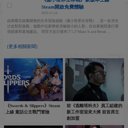
Steam開啟免費體驗
2023-11-14
由黑曜石娛樂開發的生存冒險遊戲《微小世界生存戰》，是一款求生
沙盒類型遊戲，遊戲中玩家將扮演被縮小的人類，在自家後院進行環
境探索和基地建設。 而官方近日發布了1.3“Make It and Break ...
[更多相關新聞]
《Swords & Slippers》Steam
前《逃離塔科夫》員工組建的
上線 童話公主戰鬥冒險
新工作室迎來大將 前首席主
創加盟