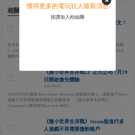
獲得更多的電玩狂人最新消息
相關新聞
按讚加入粉絲團
《微小世界生存戰2》Steam無中文 7
月進入搶先體驗、首批截圖
2025-06-09
在今年的Xbox Showcase發表會上，黑曜石公布了《微小世界生存戰
2（Grounded 2）》，定於今年7月29日發售，登陸Xbox Series X|S主
機和PC平台（Steam搶先體驗），售...
《微小世界生存戰2》正式公布 7月29
日開啟搶先體驗
2025-06-09
今日(6月9日)微軟Xbox Games Showcase遊戲展示會上，微軟旗下Xbox
遊戲工作室與開發商黑曜石娛樂宣布，《微小世界生存戰2》
(Grounded 2)將登陸Xbox Series和PC...
《微小世界生存戰》Steam版進行多
人遊戲不再需要微軟帳戶