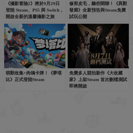
《攝影冒險2》將於9月29日
修剪皮毛，聽些閑聊！《異獸
登陸 Steam、PS5 與 Switch，
發廊》全新預告與Steam免費
開啟全新的溫馨攝影之旅
試玩公開
萌獸收集+肉鴿卡牌！《夢塔
免費多人競拍新作《大收藏
比》正式登陸Steam
家》上架Steam 首次刪檔測試
即將開啟