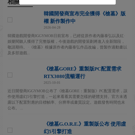
相關新聞
韓國開發商宣布完全獲得《槍墓》版
權 新作製作中
2026-04-28
韓國遊戲開發商IGGYMOB日前宣布，已經從原作者內藤泰弘以及紅·
娛樂閱聽人獲得了完整版權，今後遊戲的開發策劃將進入全新階段，
敬請期待。 ·《槍墓》根據原作者內藤泰弘作品改編，曾製作過動畫以
及多部遊戲...
《槍墓GORE》重製版PC配置需求
RTX3080流暢運行
2025-10-01
近日開發商IGGYMOB公布了《槍墓GORE：重製版》PC配置需求，該
作使用虛幻5引擎打造，一起來看看其需要怎樣的硬體支持。官方未透
露以下配置對應的目標幀率、分辨率或畫質設定。遊戲發售時間也未
公布。 ...
《槍墓G.O.R.E.》重製版公布 使用虛
幻5引擎打造