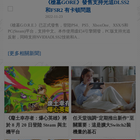
《槍墓GORE》發售支持光追DLSS2
和FSR2 有卡頓問題
2022-11-23
《槍墓G.O.R.E.》已正式發售，登陸PS4、PS5、XboxOne、XSX/S和
PC(Steam)平台，支持中文。本作使用虛幻4引擎開發，PC版支持光追
反射，同時支持NVIDIADLSS2技術和A...
[更多相關新聞]
《廢土幸存者：爆心英雄》將
任天堂強調“定期推出新作”至
於 8 月 20 日登陸 Steam 與主
關重要：這是擴大Switch2裝
機平台
機量的基石