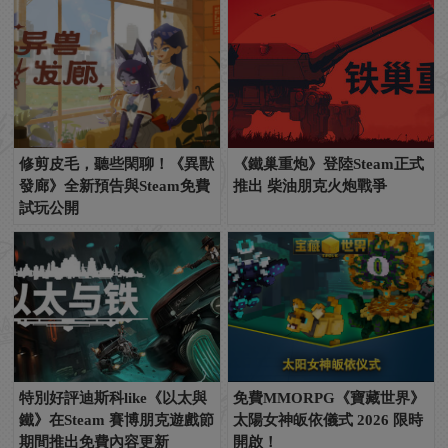
修剪皮毛，聽些閑聊！《異獸
《鐵巢重炮》登陸Steam正式
發廊》全新預告與Steam免費
推出 柴油朋克火炮戰爭
試玩公開
特別好評迪斯科like《以太與
免費MMORPG《寶藏世界》
鐵》在Steam 賽博朋克遊戲節
太陽女神皈依儀式 2026 限時
期間推出免費內容更新
開啟！