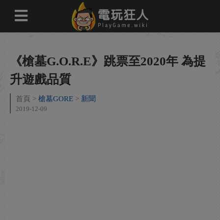
《槍墓G.O.R.E》跳票至2020年 為提
升遊戲品質
首頁
槍墓GORE
新聞
2019-12-09