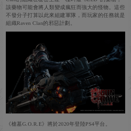
該藥物可能會將人類變成瘋狂而強大的怪物。這些
不發分子打算以此來組建軍隊，而玩家的任務就是
組織Raven Clan的邪惡計劃。
《槍墓G.O.R.E》將於2020年登陸PS4平台。