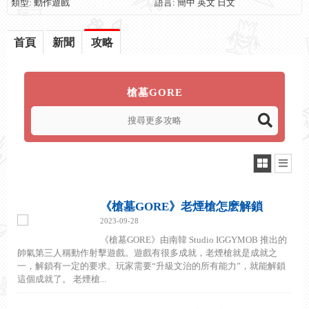
類型: 動作遊戲
語言: 簡中 英文 日文
首頁
新聞
攻略
槍墓GORE
《槍墓GORE》老煙槍怎麽解鎖
2023-09-28
《槍墓GORE》由南韓 Studio IGGYMOB 推出的
帥氣第三人稱動作射擊遊戲。遊戲有很多成就，老煙槍就是成就之
一，解鎖有一定的要求。玩家需要“升級文治的所有能力”，就能解鎖
這個成就了。 老煙槍...