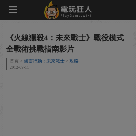
《火線獵殺4：未來戰士》戰役模式
全戰術挑戰指南影片
首頁
幽靈行動：未來戰士
攻略
2012-09-11