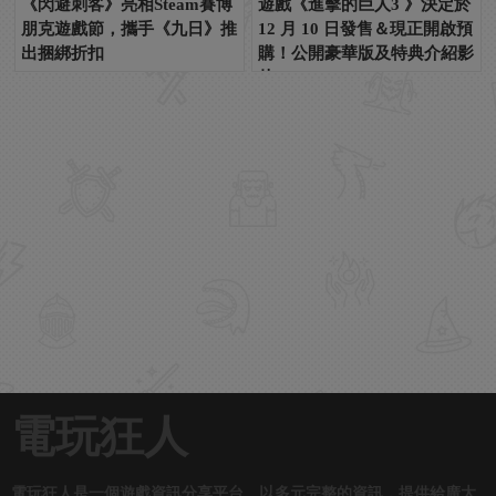
《閃避刺客》亮相Steam賽博
遊戲《進擊的巨人3 》決定於
朋克遊戲節，攜手《九日》推
12 月 10 日發售＆現正開啟預
出捆綁折扣
購！公開豪華版及特典介紹影
片~
電玩狂人
電玩狂人是一個遊戲資訊分享平台。以多元完整的資訊，提供給廣大