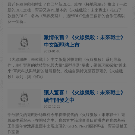
最近各種遊戲都推出了自己的新DLC。就在《極地戰嚎3》推出了一款
新的DLC之後，育碧又為PC版本的《火線獵殺：未來戰士》推出了一
款新的DLC，名為《烏鴉突襲》。這部DLC包含三個新的合作任務以
及一個新...
激情依舊？《火線獵殺：未來戰士》
中文版即將上市
2013-01-05
《火線獵殺：未來戰士》中文版是射擊遊戲《火線獵殺》系列最新
作，主打豐富的槍枝變化與大量“原型兵器”要素，帶領玩家探究“近未
來”軍武科技與戰術的發展趨勢。改編自湯姆克蘭西原著的《火線獵
殺》系列，與《虹彩...
讓人驚喜！《火線獵殺：未來戰士》
續作開發之中
2012-12-22
部分眼尖的遊戲粉絲爆料今年春季發售的《火線獵殺：未來戰士》遊
戲續作看起來正在開發之中。育碧官方論壇會員日前曝光在育碧基輔
工作室年會泄露畫面中出現出現的‘GRFS: Next’團隊字樣，育碧基輔工
作室曾...