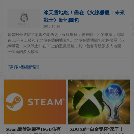
冰天雪地乾！盡在《火線獵殺：未來
戰士》新地圖包
2012-10-26
育碧對外透露了湯姆克蘭西之《火線獵殺：未來戰士》的季票，同時
在PC平台上發布了北極突襲的地圖包。北極突襲地圖包能夠擴展《火
線獵殺：未來戰士》在PC上的遊戲體驗，其中包含有幾張多人地圖，
一個新的多人模式...
[更多相關新聞]
Steam新硬調顯存16GB佔有
XBOX的“白金獎杯”來了！