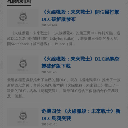
相關新聞
《火線獵殺：未來戰士》開伯爾打擊
DLC破解版發布
2013-03-04
《火線獵殺：未來戰士》（火線獵殺4）的第三彈DLC終於來臨，這
款DLC名為“開伯爾打擊”（Khyber Strike），將提供三張新的多人地
圖Switchback（城市巷戰）、Palace（博...
《火線獵殺：未來戰士》DLC烏鴉突
襲破解版下載
2013-01-22
最近各種遊戲都推出了自己的新DLC。就在《極地戰嚎3》推出了一款
新的DLC之後，育碧又為PC版本的《火線獵殺：未來戰士》推出了一
款新的DLC，名為《烏鴉突襲》。這部DLC包含三個新的合作任務以
及一個新...
危機四伏 《火線獵殺：未來戰士》新
DLC烏鴉突襲
2013-01-18