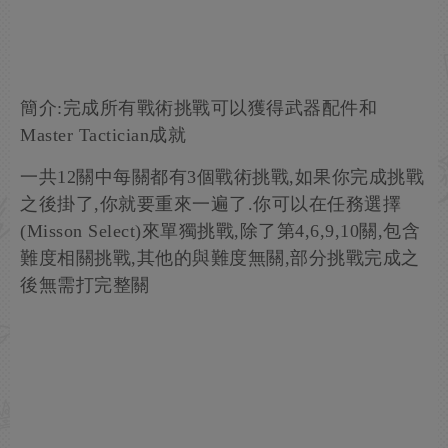
簡介:完成所有戰術挑戰可以獲得武器配件和
Master Tactician成就
一共12關中每關都有3個戰術挑戰,如果你完成挑戰
之後掛了,你就要重來一遍了.你可以在任務選擇
(Misson Select)來單獨挑戰,除了第4,6,9,10關,包含
難度相關挑戰,其他的與難度無關,部分挑戰完成之
後無需打完整關