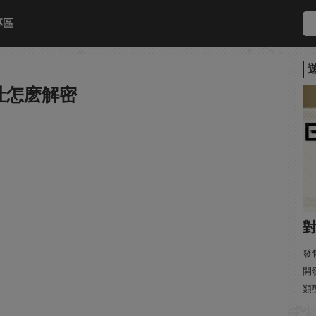
專區
社怎麽解密
發售
開發
類