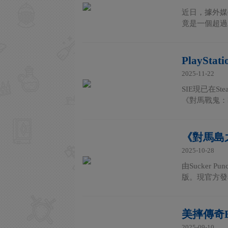
近日，據外媒G
竟是一個超過2
PlaySt
2025-11-22
SIE現已在S
《對馬戰鬼：導
《對馬島
2025-10-28
由Sucker
版。現官方發
美摔傳奇B
2025-09-10