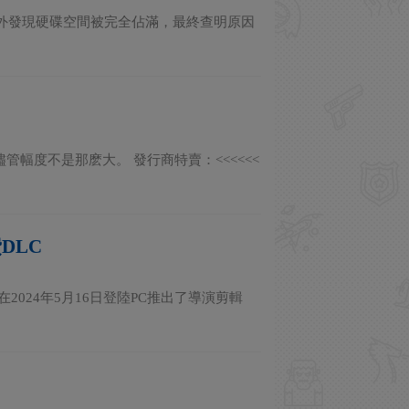
》後意外發現硬碟空間被完全佔滿，最終查明原因
銷，儘管幅度不是那麽大。 發行商特賣：<<<<<<
DLC
在2024年5月16日登陸PC推出了導演剪輯