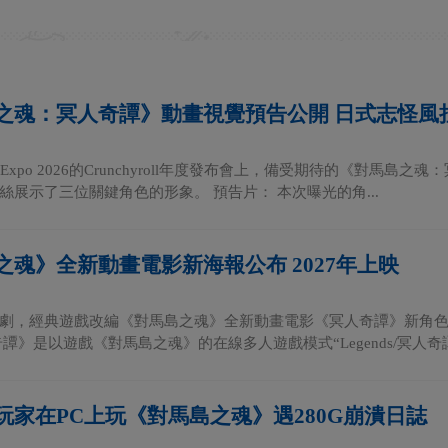
之魂：冥人奇譚》動畫視覺預告公開 日式志怪風
e Expo 2026的Crunchyroll年度發布會上，備受期待的《對
絲展示了三位關鍵角色的形象。 預告片： 本次曝光的角...
之魂》全新動畫電影新海報公布 2027年上映
劇，經典遊戲改編《對馬島之魂》全新動畫電影《冥人奇譚》新角色海
譚》是以遊戲《對馬島之魂》的在線多人遊戲模式“Legends/冥人奇譚”
玩家在PC上玩《對馬島之魂》遇280G崩潰日誌