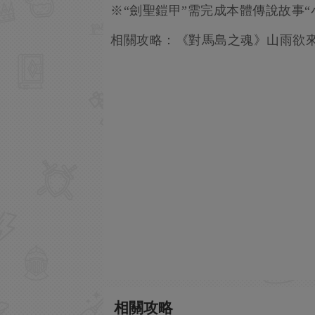
※“劍聖鎧甲”需完成本體傳說故事“
相關攻略：《對馬島之魂》山雨欲
相關攻略