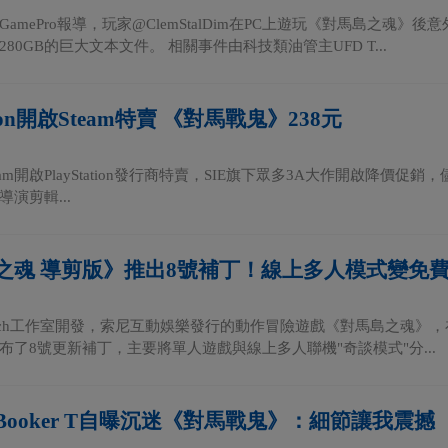
amePro報導，玩家@ClemStalDim在PC上遊玩《對馬島之魂
80GB的巨大文本文件。 相關事件由科技類油管主UFD T...
ation開啟Steam特賣 《對馬戰鬼》238元
team開啟PlayStation發行商特賣，SIE旗下眾多3A大作開啟降價促
演剪輯...
之魂 導剪版》推出8號補丁！線上多人模式變免費
 Punch工作室開發，索尼互動娛樂發行的動作冒險遊戲《對馬島之魂》，
布了8號更新補丁，主要將單人遊戲與線上多人聯機"奇談模式"分...
ooker T自曝沉迷《對馬戰鬼》：細節讓我震撼