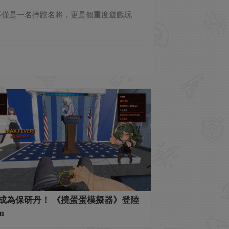
露，自己不僅是一名摔跤名將，更是個重度遊戲玩
成為保研丹！ 《撓蛋蛋模擬器》登陸
m