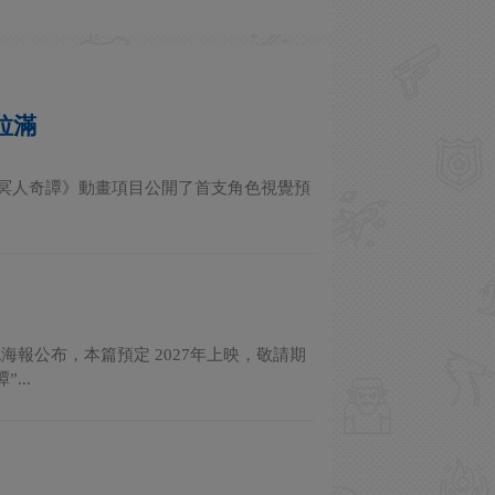
拉滿
馬島之魂：冥人奇譚》動畫項目公開了首支角色視覺預
報公布，本篇預定 2027年上映，敬請期
...