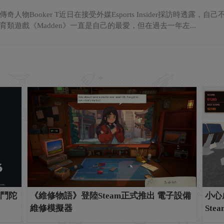
奇人物Booker T近日在接受外媒Esports Insider採訪時透
育類遊戲《Madden》一直是自己的最愛，但在過去一年左...
戰鬥陀
《維修物語》登陸Steam正式推出 電子設備
小心
維修模擬器
Stea