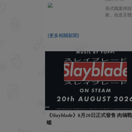
美式職業摔跤傳
家。他直言體
[更多相關新聞]
《Slayblade》8月20日正式發售 肉鴿
螺