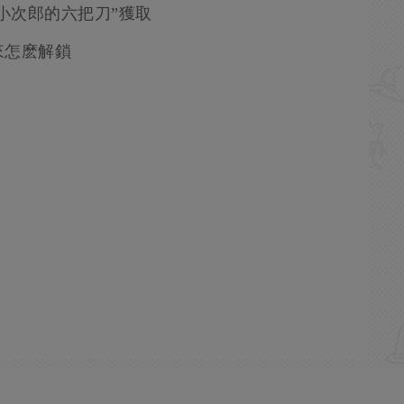
小次郎的六把刀”獲取
來怎麽解鎖