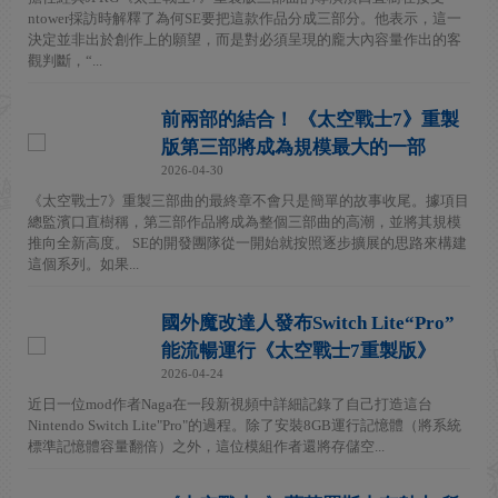
ntower採訪時解釋了為何SE要把這款作品分成三部分。他表示，這一
決定並非出於創作上的願望，而是對必須呈現的龐大內容量作出的客
觀判斷，“...
前兩部的結合！ 《太空戰士7》重製
版第三部將成為規模最大的一部
2026-04-30
《太空戰士7》重製三部曲的最終章不會只是簡單的故事收尾。據項目
總監濱口直樹稱，第三部作品將成為整個三部曲的高潮，並將其規模
推向全新高度。 SE的開發團隊從一開始就按照逐步擴展的思路來構建
這個系列。如果...
國外魔改達人發布Switch Lite“Pro”
能流暢運行《太空戰士7重製版》
2026-04-24
近日一位mod作者Naga在一段新視頻中詳細記錄了自己打造這台
Nintendo Switch Lite"Pro"的過程。除了安裝8GB運行記憶體（將系統
標準記憶體容量翻倍）之外，這位模組作者還將存儲空...