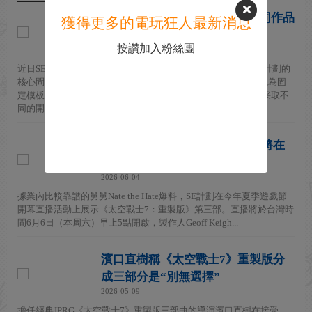
SE談FF系列重製計劃：根據不同作品
獲得更多的電玩狂人最新消息
采取不同策略
按讚加入粉絲團
2026-07-07
近日SE召開股東大會，回應了關於《太空戰士》系列未來重製計劃的
核心問題。SE表示不再將《太空戰士7》重製版的三部曲模式視為固
定模板，而是會根據每一部作品的玩家期待程度和市場趨勢，采取不
同的開發策略。 ...
《太空戰士7：重製版》第三部將在
夏季遊戲節開幕式上展示
2026-06-04
據業內比較靠譜的舅舅Nate the Hate爆料，SE計劃在今年夏季遊戲節
開幕直播活動上展示《太空戰士7：重製版》第三部。直播將於台灣時
間6月6日（本周六）早上5點開啟，製作人Geoff Keigh...
濱口直樹稱《太空戰士7》重製版分
成三部分是“別無選擇”
2026-05-09
擔任經典JPRG《太空戰士7》重製版三部曲的導演濱口直樹在接受