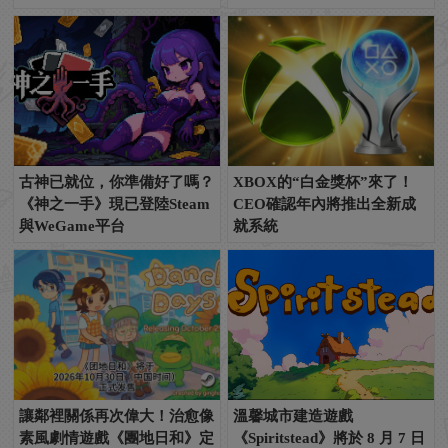
古神已就位，你準備好了嗎？
XBOX的“白金獎杯”來了！
《神之一手》現已登陸Steam
CEO確認年內將推出全新成
與WeGame平台
就系統
讓鄰裡關係再次偉大！治愈像
溫馨城市建造遊戲
素風劇情遊戲《團地日和》定
《Spiritstead》將於 8 月 7 日