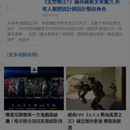
《太空戰士7》薩菲羅斯太有魅力 所
有人都想設計師設計類似角色
2026-03-12
SE傳奇遊戲設計師、創意總監野村哲也近日坦言，在數十年的從業生
涯中，同行與粉絲總是不約而同地向他提出同一個請求"創造出另一個
薩菲羅斯"。 在與《魔法風雲會》聯動時，野村與威世智的一篇長篇訪
談中，他表示...
[更多相關新聞]
曝索尼調整第一方遊戲路線
經典FPS《A.V.A 戰地風雲之
圖！暗示部分項目延期或取消
王》確定製作新遊 舊瓶裝新
酒