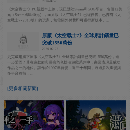
2026-02-25
《太空戰士7》PC新版本上線，現已登陸Steam和GOG平台，售價12美
元（Steam國區40元），而原版《太空戰士7》已經停售。已擁有《太
空戰士7- 2013版》的玩家，無需額外付費即可獲得新版本。...
原版《太空戰士7》全球累計銷量已
突破1550萬份
2026-02-22
史克威爾旗下原版《太空戰士7》全球累計銷量已突破1550萬份，進
一步鞏固了其在這款經典長壽角色扮演遊戲系列中，商業表現最成功
作品之一的地位。該作於1997年首發，近三十年間，通過多次重發與
多平台移植，...
[更多相關新聞]