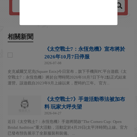
相關新聞
《太空戰士7：永恆危機》宣布將於
2026年10月7日停服
2026-07-08
史克威爾艾尼克(Square Enix)今日宣布，旗下手機與PC平台遊戲《太
空戰士7：永恆危機》將於台灣時間2026年10月7日下午2點正式結束
運營。該遊戲自2023年9月上線以來，歷時約三年。 官方...
《太空戰士7》手遊活動蒂法被加布
料 玩家大呼失望
2026-04-27
近日《太空戰士7：永恆危機》手遊將開啟“The Corneo Cup: Open
Bridal Audition”重大活動，活動定於4月29日(太平洋時間)上線。官方
已發布預告展示了全新服裝和裝備。 ...