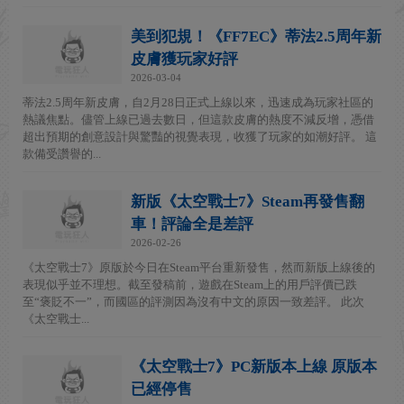
美到犯規！《FF7EC》蒂法2.5周年新
皮膚獲玩家好評
2026-03-04
蒂法2.5周年新皮膚，自2月28日正式上線以來，迅速成為玩家社區的
熱議焦點。儘管上線已過去數日，但這款皮膚的熱度不減反增，憑借
超出預期的創意設計與驚豔的視覺表現，收獲了玩家的如潮好評。 這
款備受讚譽的...
新版《太空戰士7》Steam再發售翻
車！評論全是差評
2026-02-26
《太空戰士7》原版於今日在Steam平台重新發售，然而新版上線後的
表現似乎並不理想。截至發稿前，遊戲在Steam上的用戶評價已跌
至“褒貶不一”，而國區的評測因為沒有中文的原因一致差評。 此次
《太空戰士...
《太空戰士7》PC新版本上線 原版本
已經停售