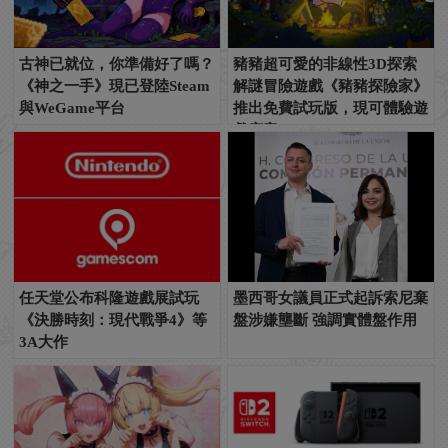
古神已就位，你準備好了嗎？
豬豬超可愛的非線性3D探索
《神之一手》現已登陸Steam
解謎冒險遊戲《豬豬探險家》
與WeGame平台
推出免費試玩版，現可體驗遊
戲序章！
任天堂公布科隆遊戲展試玩
墨西哥女議員正式起訴索尼棄
《決勝時刻：現代戰爭4》等
盤涉嫌壟斷 強調實體盤作用
3A大作