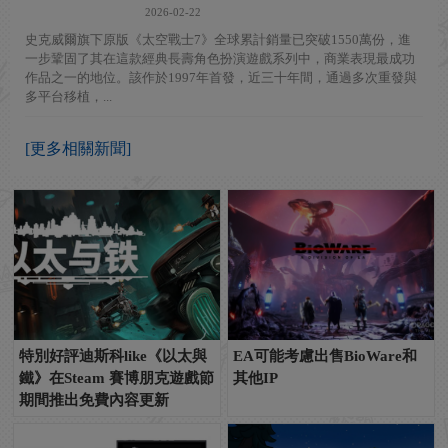
2026-02-22
史克威爾旗下原版《太空戰士7》全球累計銷量已突破1550萬份，進
一步鞏固了其在這款經典長壽角色扮演遊戲系列中，商業表現最成功
作品之一的地位。該作於1997年首發，近三十年間，通過多次重發與
多平台移植，...
[更多相關新聞]
特別好評迪斯科like《以太與
EA可能考慮出售BioWare和
鐵》在Steam 賽博朋克遊戲節
其他IP
期間推出免費內容更新