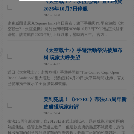
《太空戰士7：永恆危機》宣布將於
2026年10月7日停服
2026-07-08
史克威爾艾尼克(Square Enix)今日宣布，旗下手機與PC平台遊戲《太
空戰士7：永恆危機》將於台灣時間2026年10月7日下午2點正式結束
運營。該遊戲自2023年9月上線以來，歷時約三年。 官方...
《太空戰士7》手遊活動蒂法被加布
料 玩家大呼失望
2026-04-27
近日《太空戰士7：永恆危機》手遊將開啟“The Corneo Cup: Open
Bridal Audition”重大活動，活動定於4月29日(太平洋時間)上線。官方
已發布預告展示了全新服裝和裝備。 ...
美到犯規！《FF7EC》蒂法2.5周年新
皮膚獲玩家好評
2026-03-04
蒂法2.5周年新皮膚，自2月28日正式上線以來，迅速成為玩家社區的
熱議焦點。儘管上線已過去數日，但這款皮膚的熱度不減反增，憑借
超出預期的創意設計與驚豔的視覺表現，收獲了玩家的如潮好評。 這