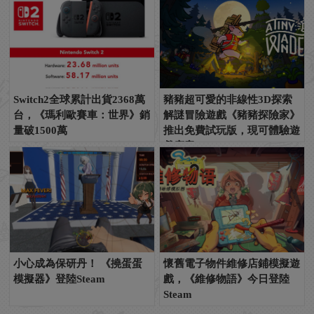
Switch2全球累計出貨2368萬
豬豬超可愛的非線性3D探索
台，《瑪利歐賽車：世界》銷
解謎冒險遊戲《豬豬探險家》
量破1500萬
推出免費試玩版，現可體驗遊
戲序章！
小心成為保研丹！ 《撓蛋蛋
懷舊電子物件維修店鋪模擬遊
模擬器》登陸Steam
戲，《維修物語》今日登陸
Steam