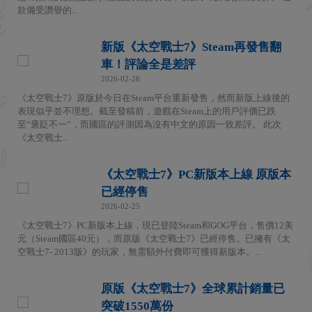
款備受讚譽的...
新版《太空戰士7》Steam再發售翻
車！評論全是差評
2026-02-26
《太空戰士7》原版於今日在Steam平台重新發售，然而新版上線後的
表現似乎並不理想。截至發稿前，遊戲在Steam上的用戶評價已跌
至“褒貶不一”，而國區的評測因為沒有中文的原因一致差評。 此次
《太空戰士...
《太空戰士7》PC新版本上線 原版本
已經停售
2026-02-25
《太空戰士7》PC新版本上線，現已登陸Steam和GOG平台，售價12美
元（Steam國區40元），而原版《太空戰士7》已經停售。已擁有《太
空戰士7- 2013版》的玩家，無需額外付費即可獲得新版本。...
原版《太空戰士7》全球累計銷量已
突破1550萬份