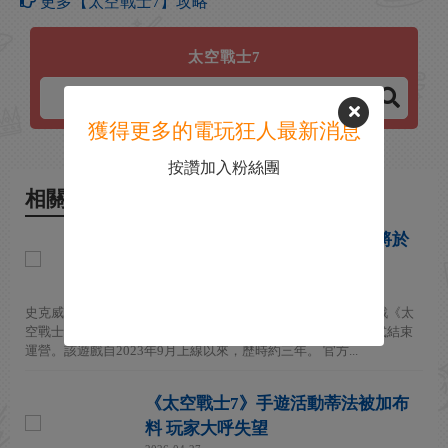
更多【太空戰士7】攻略
太空戰士7
獲得更多的電玩狂人最新消息
按讚加入粉絲團
相關新聞
《太空戰士7：永恆危機》宣布將於
2026年10月7日停服
2026-07-08
史克威爾艾尼克(Square Enix)今日宣布，旗下手機與PC平台遊戲《太
空戰士7：永恆危機》將於台灣時間2026年10月7日下午2點正式結束
運營。該遊戲自2023年9月上線以來，歷時約三年。 官方...
《太空戰士7》手遊活動蒂法被加布
料 玩家大呼失望