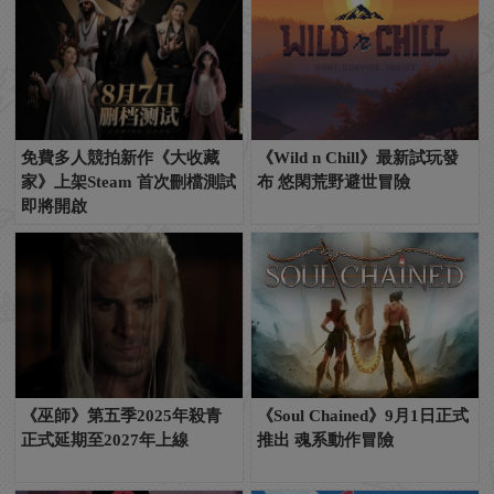
免費多人競拍新作《大收藏
《Wild n Chill》最新試玩發
家》上架Steam 首次刪檔測試
布 悠閑荒野避世冒險
即將開啟
《巫師》第五季2025年殺青
《Soul Chained》9月1日正式
正式延期至2027年上線
推出 魂系動作冒險