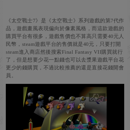
《太空戰士7》是《太空戰士》系列遊戲的第7代作
品，遊戲畫風表現偏向於像素風格，而這款遊戲的
購買平台有很多，遊戲售價也不算高只需要40元人
民幣，steam遊戲平台的售價就是40元，只要打開
steam進入商店然後搜索Final Fantasy VII購買就行
了，但是想要少花一點錢也可以去漿果遊戲平台花
更少的錢購買，不過比較推薦的還是直接花錢開會
員。