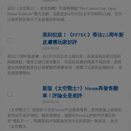
2026-04-27
近日《太空戰士7：永恆危機》手遊將開啟“The Corneo Cup: Open
Bridal Audition”重大活動，活動定於4月29日(太平洋時間)上線。官方
已發布預告展示了全新服裝和裝備。 ...
美到犯規！《FF7EC》蒂法2.5周年新
皮膚獲玩家好評
2026-03-04
蒂法2.5周年新皮膚，自2月28日正式上線以來，迅速成為玩家社區的
熱議焦點。儘管上線已過去數日，但這款皮膚的熱度不減反增，憑借
超出預期的創意設計與驚豔的視覺表現，收獲了玩家的如潮好評。 這
款備受讚譽的...
新版《太空戰士7》Steam再發售翻
車！評論全是差評
2026-02-26
《太空戰士7》原版於今日在Steam平台重新發售，然而新版上線後的
表現似乎並不理想。截至發稿前，遊戲在Steam上的用戶評價已跌
至“褒貶不一”，而國區的評測因為沒有中文的原因一致差評。 此次
《太空戰士...