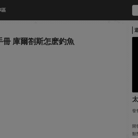
專區
手冊 庫爾劄斯怎麽釣魚
太
發售
開
類