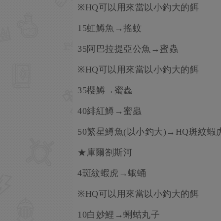
※HQ可以用來當以小釣大的餌
15虹鱒魚→搖蚊
35阿巴拉提亞公魚→蜜蟲
※HQ可以用來當以小釣大的餌
35櫻鱒→蜜蟲
40緋紅鱒→蜜蟲
50繁星鱒魚(以小釣大)→HQ斑紋
★庫爾劄斯河
4斑紋蝦虎→蛾蛹
※HQ可以用來當以小釣大的餌
10白妙鯉→蜊蛄丸子