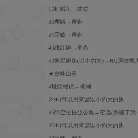
15虹鱒魚→搖蚊
35櫻鱒→蜜蟲
37巨鱸→蜜蟲
40緋紅鱒→蜜蟲
50繁星鱒魚(以小釣大)→HQ斑紋蝦
★劍峰山麓
4斑紋蝦虎→蛾蛹
※HQ可以用來當以小釣大的餌
35阿巴拉提亞公魚→蜜蟲(哭瞎了我
※HQ可以用來當以小釣大的餌