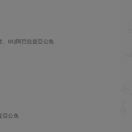
蝦虎、HQ阿巴拉提亞公魚
提亞公魚