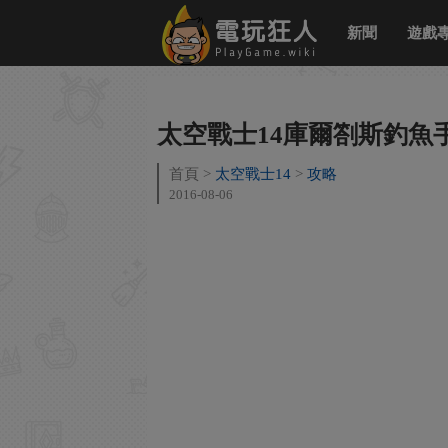
新聞
遊戲
太空戰士14庫爾劄斯釣魚
首頁
太空戰士14
攻略
2016-08-06