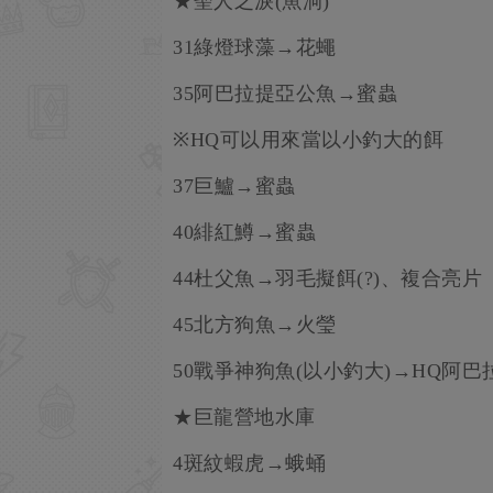
★聖人之淚(魚洞)
31綠燈球藻→花蠅
35阿巴拉提亞公魚→蜜蟲
※HQ可以用來當以小釣大的餌
37巨鱸→蜜蟲
40緋紅鱒→蜜蟲
44杜父魚→羽毛擬餌(?)、複合亮片
45北方狗魚→火瑩
50戰爭神狗魚(以小釣大)→HQ阿
★巨龍營地水庫
4斑紋蝦虎→蛾蛹