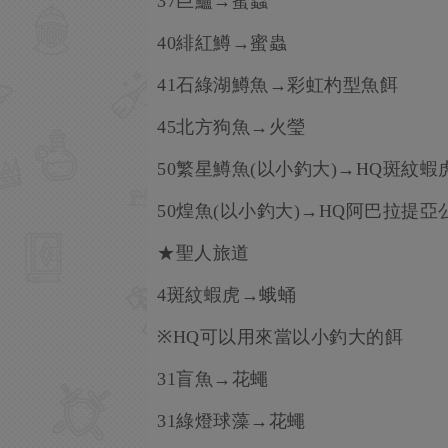
37巨鱸→蜜蟲
40緋紅鱒→蜜蟲
41石綠湖鱒魚→彩虹杓型魚餌
45北方狗魚→火瑩
50繁星鱒魚(以小釣大)→HQ斑紋蝦
50煌魚(以小釣大)→HQ阿巴拉提亞
★聖人旅道
4斑紋蝦虎→蛾蛹
※HQ可以用來當以小釣大的餌
31盲魚→花蠅
31綠燈球藻→花蠅