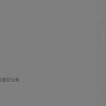
巴拉提亞公魚