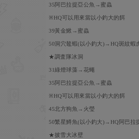
35阿巴拉提亞公魚→蜜蟲
※HQ可以用來當以小釣大的餌
39黃金鰍→蜜蟲
50洞穴鼇蝦(以小釣大)→HQ斑紋
★調査隊冰洞
31綠燈球藻→花蠅
35阿巴拉提亞公魚→蜜蟲
※HQ可以用來當以小釣大的餌
45北方狗魚→火瑩
50繁星鱒魚(以小釣大)→HQ阿巴拉
★披雪大冰壁