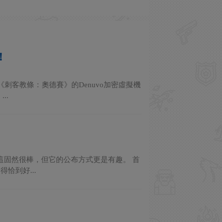
！
刺客教條：奧德賽》的Denuvo加密虛擬機
..
，這固然很棒，但它的公布方式更是有趣。 首
恰到好...