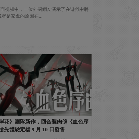
下面視頻中，一位外國網友演示了在遊戲中將
是家禽的原因在...
岸花》團隊新作，回合製肉鴿《血色序
搶先體驗定檔 9 月 10 日發售