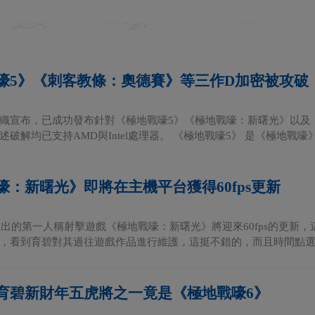
嚎5》《刺客教條：奧德賽》等三作D加密被攻破
織宣布，已成功發布針對《極地戰嚎5》《極地戰嚎：新曙光》以及《
破解均已支持AMD與Intel處理器。 《極地戰嚎5》 是《極地戰嚎》.
嚎：新曙光》即將在主機平台獲得60fps更新
年推出的第一人稱射擊遊戲《極地戰嚎：新曙光》將迎來60fps的更新
，看到育碧對其過往遊戲作品進行維護，這挺不錯的，而且時間點選得
育碧新財年五虎將之一竟是《極地戰嚎6》