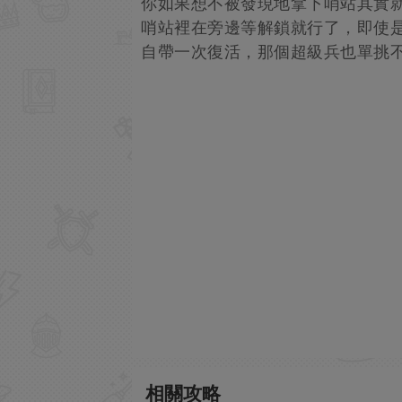
你如果想不被發現地拿下哨站其實
哨站裡在旁邊等解鎖就行了，即使
自帶一次復活，那個超級兵也單挑
相關攻略