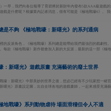
日）一早，我們向各位報導了育碧將於新財年內發布5款AAA級遊戲
遊戲是什麽呢？根據業內記者消息，很有可能是《極地戰嚎6》。 我們
總是不夠 《極地戰嚎：新曙光》的系列通病
裡的反派角色，《極地戰嚎》系列總是能帶給我們最強烈的戲劇性
。每款《極地戰嚎》新作都會加入新的大反派，最新的這一部《極地戰
嚎：新曙光》遊戲原畫 充滿藝術的廢土世界
戰嚎：新曙光》中那美妙的世界之後，想必已經有不少玩家想一睹
新曙光》原畫設定圖，出自全球各地的遊戲畫師，一起來感受充滿藝術
極地戰嚎》系列動物虐待 場面滑稽但令人不適