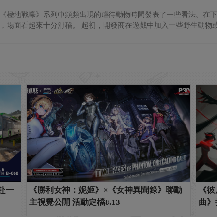
《極地戰嚎》系列中頻頻出現的虐待動物時間發表了一些看法。在
，場面看起來十分滑稽。 起初，開發商在遊戲中加入一些野生動物或者
共赴一
《勝利女神：妮姬》×《女神異聞錄》聯動
《彼
主視覺公開 活動定檔8.13
曲》