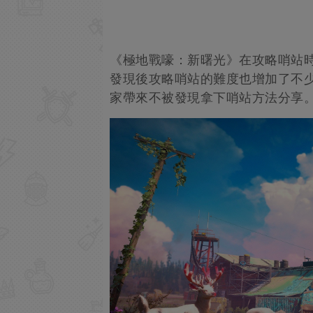
《極地戰嚎：新曙光》在攻略哨站
發現後攻略哨站的難度也增加了不
家帶來不被發現拿下哨站方法分享