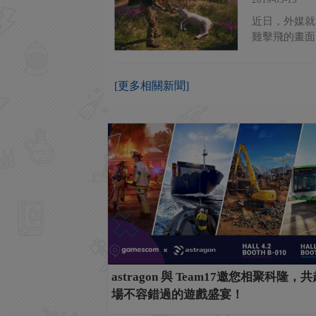
近日，外媒就
雞擊飛的畫面
[更多相關新聞]
astragon 與 Team17邀您相聚科隆，
場不容錯過的遊戲盛宴！