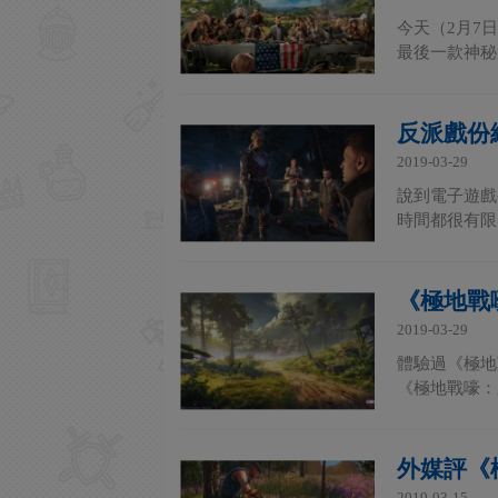
今天（2月7
最後一款神秘
反派戲份
2019-03-29
說到電子遊戲
時間都很有限
《極地戰
2019-03-29
體驗過《極地
《極地戰嚎：
外媒評《
2019-03-15