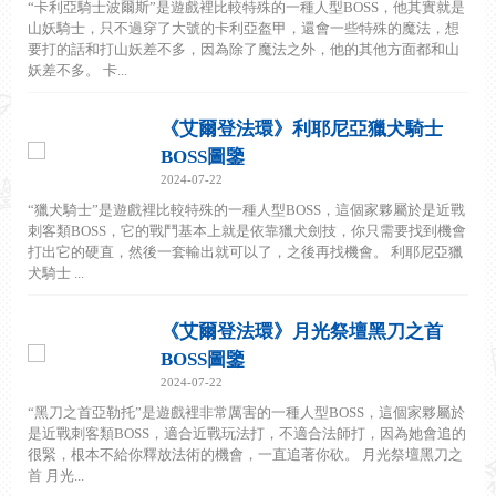
“卡利亞騎士波爾斯”是遊戲裡比較特殊的一種人型BOSS，他其實就是
山妖騎士，只不過穿了大號的卡利亞盔甲，還會一些特殊的魔法，想
要打的話和打山妖差不多，因為除了魔法之外，他的其他方面都和山
妖差不多。 卡...
《艾爾登法環》利耶尼亞獵犬騎士
BOSS圖鑒
2024-07-22
“獵犬騎士”是遊戲裡比較特殊的一種人型BOSS，這個家夥屬於是近戰
刺客類BOSS，它的戰鬥基本上就是依靠獵犬劍技，你只需要找到機會
打出它的硬直，然後一套輸出就可以了，之後再找機會。 利耶尼亞獵
犬騎士 ...
《艾爾登法環》月光祭壇黑刀之首
BOSS圖鑒
2024-07-22
“黑刀之首亞勒托”是遊戲裡非常厲害的一種人型BOSS，這個家夥屬於
是近戰刺客類BOSS，適合近戰玩法打，不適合法師打，因為她會追的
很緊，根本不給你釋放法術的機會，一直追著你砍。 月光祭壇黑刀之
首 月光...