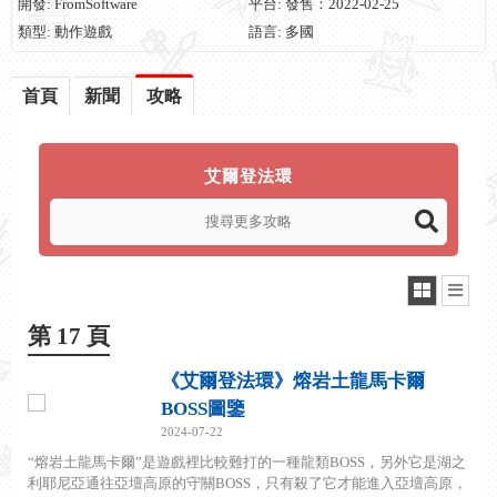
開發: FromSoftware
平台: 發售：2022-02-25
類型: 動作遊戲
語言: 多國
首頁
新聞
攻略
艾爾登法環
第 17 頁
《艾爾登法環》熔岩土龍馬卡爾
BOSS圖鑒
2024-07-22
“熔岩土龍馬卡爾”是遊戲裡比較難打的一種龍類BOSS，另外它是湖之
利耶尼亞通往亞壇高原的守關BOSS，只有殺了它才能進入亞壇高原，