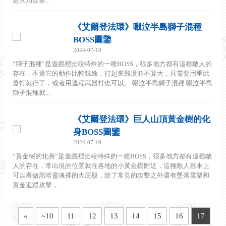
是火焰攻擊...
《艾爾登法環》啜泣半島獅子混種
BOSS圖鑒
2024-07-19
“獅子混種”是遊戲裡比較特殊的一種BOSS，很多地方都有這種敵人的
存在，不過它的動作比較飄逸，打起來難度並不算大，只需要用重武
器打就行了，或者用遠程武器打也可以。 啜泣半島獅子混種 啜泣半島
獅子混種就...
《艾爾登法環》巨人山頂黃金樹的化
身BOSS圖鑒
2024-07-19
“黃金樹的化身”是遊戲裡比較特殊的一種BOSS，很多地方都有這種敵
人的存在，常出現的位置就在各地的小黃金樹附近，這種敵人基本上
可以看做黑暗靈魂裡的大屁股，除了常見的攻擊之外還有墜落震擊和
黃金追蹤攻擊，...
«
~10
11
12
13
14
15
16
17