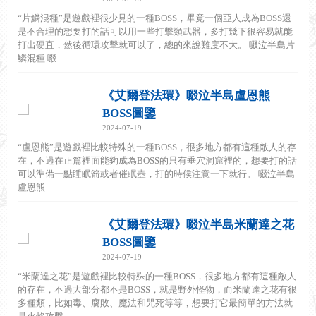
“片鱗混種”是遊戲裡很少見的一種BOSS，畢竟一個亞人成為BOSS還
是不合理的想要打的話可以用一些打擊類武器，多打幾下很容易就能
打出硬直，然後循環攻擊就可以了，總的來說難度不大。 啜泣半島片
鱗混種 啜...
《艾爾登法環》啜泣半島盧恩熊
BOSS圖鑒
2024-07-19
“盧恩熊”是遊戲裡比較特殊的一種BOSS，很多地方都有這種敵人的存
在，不過在正篇裡面能夠成為BOSS的只有垂穴洞窟裡的，想要打的話
可以準備一點睡眠箭或者催眠壺，打的時候注意一下就行。 啜泣半島
盧恩熊 ...
《艾爾登法環》啜泣半島米蘭達之花
BOSS圖鑒
2024-07-19
“米蘭達之花”是遊戲裡比較特殊的一種BOSS，很多地方都有這種敵人
的存在，不過大部分都不是BOSS，就是野外怪物，而米蘭達之花有很
多種類，比如毒、腐敗、魔法和咒死等等，想要打它最簡單的方法就