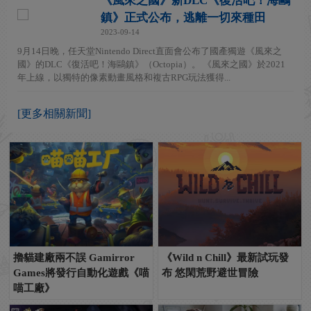
《風來之國》新DLC《復活吧！海鷗
鎮》正式公布，逃離一切來種田
2023-09-14
9月14日晚，任天堂Nintendo Direct直面會公布了國產獨遊《風來之
國》的DLC《復活吧！海鷗鎮》（Octopia）。 《風來之國》於2021
年上線，以獨特的像素動畫風格和複古RPG玩法獲得...
[更多相關新聞]
擼貓建廠兩不誤 Gamirror
《Wild n Chill》最新試玩發
Games將發行自動化遊戲《喵
布 悠閑荒野避世冒險
喵工廠》