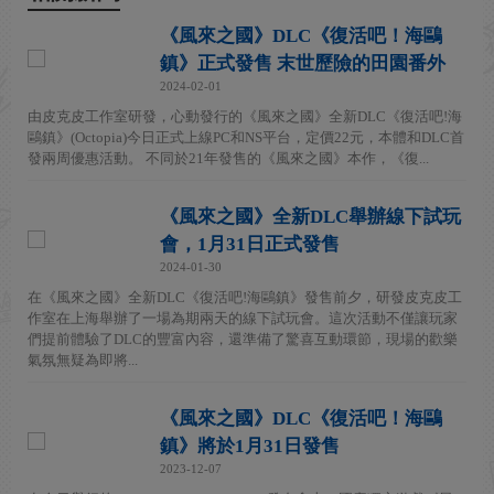
《風來之國》DLC《復活吧！海鷗
鎮》正式發售 末世歷險的田園番外
2024-02-01
由皮克皮工作室研發，心動發行的《風來之國》全新DLC《復活吧!海
鷗鎮》(Octopia)今日正式上線PC和NS平台，定價22元，本體和DLC首
發兩周優惠活動。 不同於21年發售的《風來之國》本作，《復...
《風來之國》全新DLC舉辦線下試玩
會，1月31日正式發售
2024-01-30
在《風來之國》全新DLC《復活吧!海鷗鎮》發售前夕，研發皮克皮工
作室在上海舉辦了一場為期兩天的線下試玩會。這次活動不僅讓玩家
們提前體驗了DLC的豐富內容，還準備了驚喜互動環節，現場的歡樂
氣氛無疑為即將...
《風來之國》DLC《復活吧！海鷗
鎮》將於1月31日發售
2023-12-07