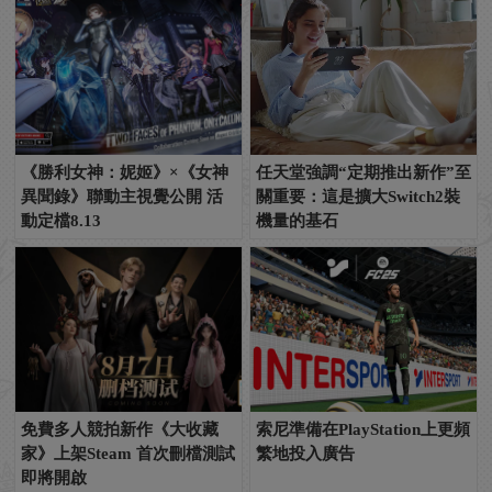
《勝利女神：妮姬》×《女神
任天堂強調“定期推出新作”至
異聞錄》聯動主視覺公開 活
關重要：這是擴大Switch2裝
動定檔8.13
機量的基石
免費多人競拍新作《大收藏
索尼準備在PlayStation上更頻
家》上架Steam 首次刪檔測試
繁地投入廣告
即將開啟