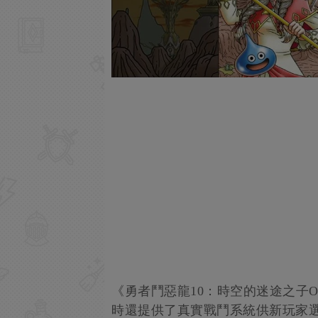
《勇者鬥惡龍10：時空的迷途之子
時還提供了真實戰鬥系統供新玩家