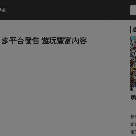
專區
6月多平台發售 遊玩豐富內容
勇
發售
開
類