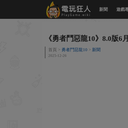
新聞
遊戲
《勇者鬥惡龍10》8.0版
首頁
勇者鬥惡龍10
新聞
2025-12-26