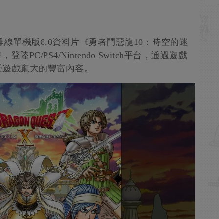
線單機版8.0資料片《勇者鬥惡龍10：時空的迷
陸PC/PS4/Nintendo Switch平台，通過遊戲
受遊戲龐大的豐富內容。