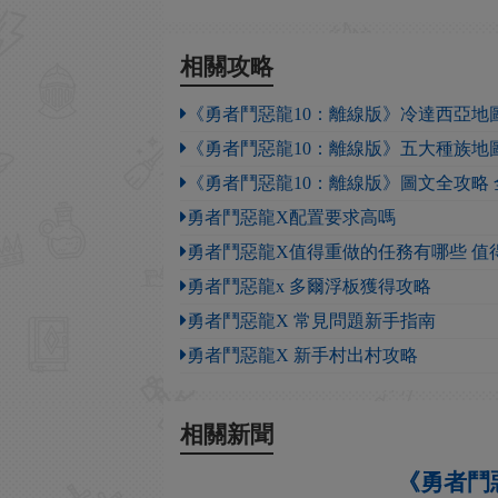
相關攻略
《勇者鬥惡龍10：離線版》冷達西亞地
《勇者鬥惡龍10：離線版》五大種族地
《勇者鬥惡龍10：離線版》圖文全攻略
勇者鬥惡龍X配置要求高嗎
勇者鬥惡龍X值得重做的任務有哪些 值
勇者鬥惡龍x 多爾浮板獲得攻略
勇者鬥惡龍X 常見問題新手指南
勇者鬥惡龍X 新手村出村攻略
相關新聞
《勇者鬥