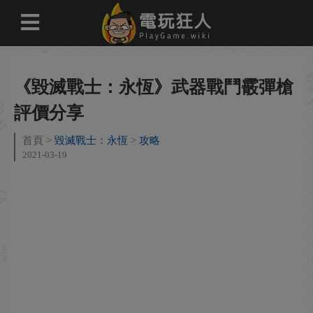
《毀滅戰士：永恆》武器戰鬥霰彈槍
評價分享
首頁
毀滅戰士：永恆
攻略
2021-03-19