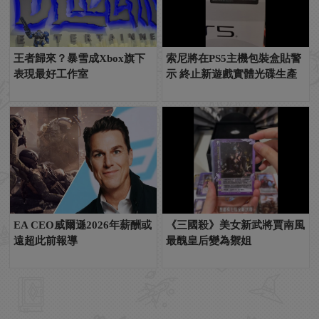
王者歸來？暴雪成Xbox旗下
索尼將在PS5主機包裝盒貼警
表現最好工作室
示 終止新遊戲實體光碟生產
EA CEO威爾遜2026年薪酬或
《三國殺》美女新武將賈南風
遠超此前報導
最醜皇后變為禦姐