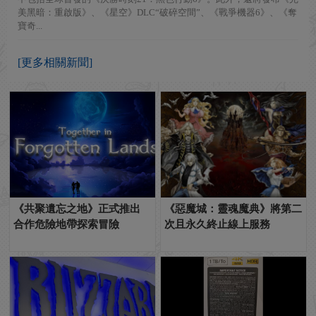
美黑暗：重啟版》、《星空》DLC“破碎空間”、《戰爭機器6》、《奪
寶奇...
[更多相關新聞]
《共聚遺忘之地》正式推出
《惡魔城：靈魂魔典》將第二
合作危險地帶探索冒險
次且永久終止線上服務