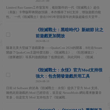
2025-07-09
Limited Run Games工作室宣布，複刻製作的一代《毀滅戰士》超任
（美版）卡帶版即將開啟預購，本作獲得了B社支持，增強遊戲功能
性。 ·一代《毀滅戰士》曾在1995年登陸當年的美版超級任天堂平...
《毀滅戰士：黑暗時代》新細節 比之
前遊戲更加開放
2024-08-11
隨著北美大型線下遊戲聚會——QuakeCon 2024的開幕，B社在Steam
開啟了QuakeCon主題特賣活動，《毀滅戰士》、《狂怒煉獄2》、
《德軍總部》等系列遊戲開啟了低價促銷。 與此同時，《毀滅...
《毀滅戰士：永恆》官方Mod支持很
強大：包含開發遊戲所用工具
2024-08-10
日前 id Software 終於為《毀滅戰士：永恆》提供了官方 Mod 支持。
雖然此前遊戲的 Mod 已經存在，並且從 NexusMods 網站看來數量非
常多，但是官方 Mod 支持包含了《毀滅戰...