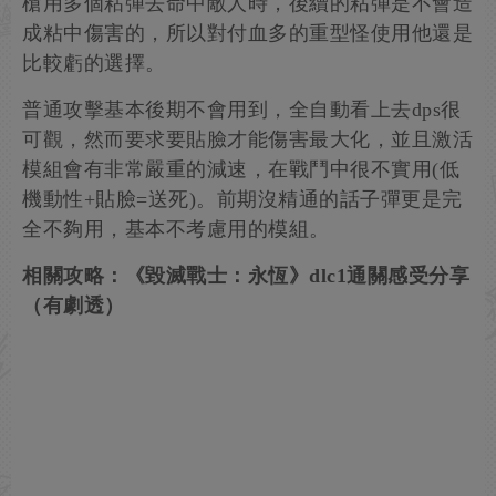
槍用多個粘彈去命中敵人時，後續的粘彈是不會造
成粘中傷害的，所以對付血多的重型怪使用他還是
比較虧的選擇。
普通攻擊基本後期不會用到，全自動看上去dps很
可觀，然而要求要貼臉才能傷害最大化，並且激活
模組會有非常嚴重的減速，在戰鬥中很不實用(低
機動性+貼臉=送死)。前期沒精通的話子彈更是完
全不夠用，基本不考慮用的模組。
相關攻略：《毀滅戰士：永恆》dlc1通關感受分享
（有劇透）