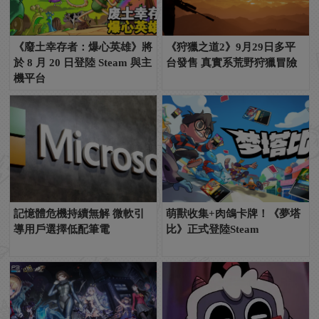
《廢土幸存者：爆心英雄》將
《狩獵之道2》9月29日多平
於 8 月 20 日登陸 Steam 與主
台發售 真實系荒野狩獵冒險
機平台
記憶體危機持續無解 微軟引
萌獸收集+肉鴿卡牌！《夢塔
導用戶選擇低配筆電
比》正式登陸Steam