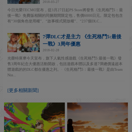
2018-03-27
今日光榮TECMO宣布，從3月27日起PS Store將發售《生死格鬥5：最
後一戰》免費版相關的同捆期間限定包，售價6000日元。限定包包含
有“30個角色使用權”、“故事模式開放權”、“237個DLC...
7彈DLC才是主力 《生死格鬥5:最後
一戰》3周年優惠
2018-02-28
光榮特庫摩今天宣布，旗下人氣性感遊戲《生死格鬥5:最後一戰》發
售3周年紀念大優惠活動開啟，包括遊戲本體以及多達7彈總價遠超本
體遊戲的的DLC都在優惠之列。·《生死格鬥5：最後一戰》是由Team
Nin...
[更多相關新聞]