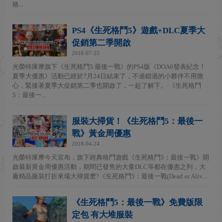
格...
PS4《生死格鬥5》遊戲+DLC夏季大
促銷第二季開啟
2018-07-25
光榮特庫摩旗下《生死格鬥5 最後一戰》的PS4版《DOA6發表紀念！
夏季大優惠》活動已經於7月24日結束了，不過錯過的小夥伴不用擔
心，緊接著夏季大促銷第二季也開啟了，一起了解下。·《生死格鬥
5：最後一...
服裝大掃貨！《生死格鬥5：最後一
戰》黃金周優惠
2018-04-24
光榮特庫摩今天宣布，旗下經典格鬥遊戲《生死格鬥5：最後一戰》開
啟最新黃金周優惠活動，期間已發售的大量DLC等都在優惠之列，大
廠精品服裝打折來場大掃貨麽?《生死格鬥5：最後一戰(Dead or Aliv...
《生死格鬥5：最後一戰》免費版限
定包 有大堆服裝