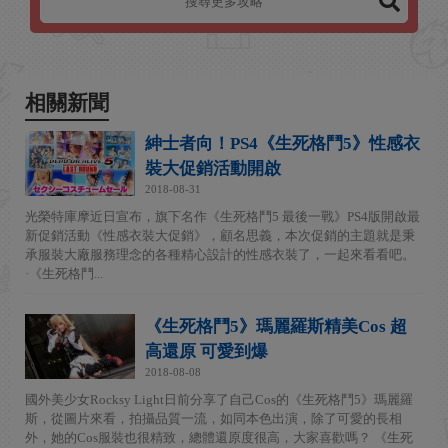
相關新聞
紳士者向！PS4《生死格鬥5》性感衣
裝大促銷活動開啟
2018-08-31
光榮特庫摩近日宣布，旗下名作《生死格鬥5 最後一戰》PS4版開啟最
新促銷活動《性感衣裝大促銷》，顧名思義，本次促銷的主題就是秉
承服裝大廠服務理念的各種精心設計的性感衣裝了，一起來看看吧。
·《生死格鬥...
《生死格鬥5》瑪麗羅斯精美Cos 超
高還原 可愛到爆
2018-08-08
國外美少女Rocksy Light日前分享了自己Cos的《生死格鬥5》瑪麗羅
斯，從圖片來看，拍攝品質一流，如同本色出演，除了可愛的長相
外，她的Cos服裝也很精致，總體還原度很高，大家喜歡嗎？ 《生死