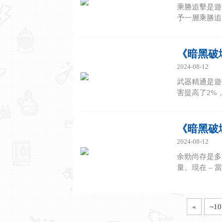
乘勝追擊是遊
予一層乘勝追
《暗黑破
2024-08-12
武器精通是遊
害提高了2%
《暗黑破
2024-08-12
余勁尚存是多
量。現在 – 
«
~10