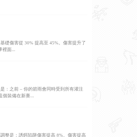
傷害從 30% 提高至 45%。傷害提升了
面...
：之前 – 你的箭雨會同時受到所有灌注
個裝備在新賽...
調整是：誘餌陷阱傷害提高 8%。傷害提高