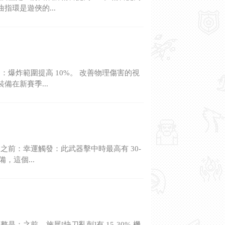
指環是遊俠的...
爆炸範圍提高 10%。 改善物理傷害的視
在新賽季...
前：幸運觸發：此武器擊中時最高有 30-
，這個...
前 – 施展[快刀亂刺]有 15-30% 機