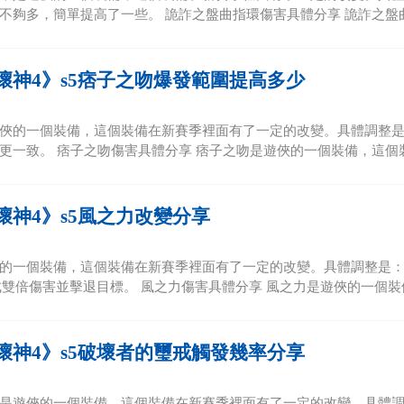
不夠多，簡單提高了一些。 詭詐之盤曲指環傷害具體分享 詭詐之盤曲
壞神4》s5痞子之吻爆發範圍提高多少
俠的一個裝備，這個裝備在新賽季裡面有了一定的改變。具體調整是：
更一致。 痞子之吻傷害具體分享 痞子之吻是遊俠的一個裝備，這個裝備
壞神4》s5風之力改變分享
的一個裝備，這個裝備在新賽季裡面有了一定的改變。具體調整是：之
造成雙倍傷害並擊退目標。 風之力傷害具體分享 風之力是遊俠的一個裝備
壞神4》s5破壞者的璽戒觸發幾率分享
是遊俠的一個裝備，這個裝備在新賽季裡面有了一定的改變。具體調整是：之