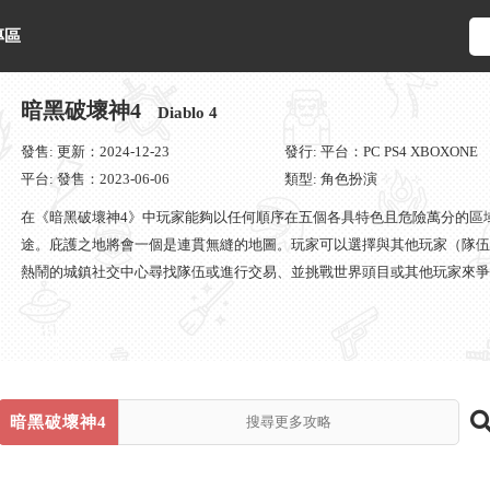
專區
暗黑破壞神4
Diablo 4
發售: 更新：2024-12-23
發行: 平台：PC PS4 XBOXONE
平台: 發售：2023-06-06
類型: 角色扮演
在《暗黑破壞神4》中玩家能夠以任何順序在五個各具特色且危險萬分的區
途。庇護之地將會一個是連貫無縫的地圖。玩家可以選擇與其他玩家（隊伍
熱鬧的城鎮社交中心尋找隊伍或進行交易、並挑戰世界頭目或其他玩家來爭
情、闖入隨機生成的地下城搜刮稀有寶物、或是尋找各式各樣的物品。
暗黑破壞神4