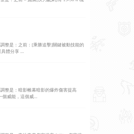
調整是：之前：[乘勝追擊]關鍵被動技能的
體分享 ...
體調整是：暗影帷幕暗影的爆炸傷害提高
個威能，這個威...