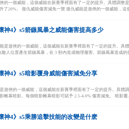
俠的一個威能，這個威能在新賽季裡面有了一定的提升。具體調整是：箭鏃風
提升了20%。 復仇威能傷害減免一覽 復仇威能是遊俠的一個威能，這個威
壞神4》s5箭鏃風暴之威能傷害提高多少
能是遊俠的一個威能，這個威能在新賽季裡面有了一定的提升。具體調
率在敵人位置產生箭鏃風暴，在 3 秒內造成物理傷害。箭鏃風暴造成的傷
壞神4》s5暗影覆身威能傷害減免分享
是遊俠的一個威能，這個威能在新賽季裡面有了一定的提升。具體調整是
帷幕暗影。每個暗影帷幕暗影可賦予 2.5-4.0% 傷害減免。 暗影覆..
壞神4》s5乘勝追擊技能的改變是什麽