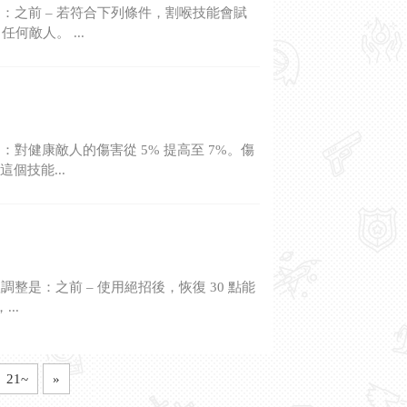
之前 – 若符合下列條件，割喉技能會賦
敵人。 ...
健康敵人的傷害從 5% 提高至 7%。傷
個技能...
是：之前 – 使用絕招後，恢復 30 點能
..
21~
»