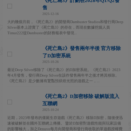
《死亡島3》計劃在2028年Q1/Q2發
售
2025-12-16
大約幾個月前，《死亡島2》的開發商Dambuster Studios和發行商Deep
Silver基本上證實了《死亡島3》的存在，而現在數據挖掘人員
Timur222從Dambuster的財務報表中發現...
《死亡島2》發售兩年半後 官方移除
了D加密系統
2025-10-26
最近Deep Silver移除了《死亡島2》的D加密系統。《死亡島2》2023
年4月發售，發行商Deep Silver在該作發售兩年半之後才將其移除。
《死亡島2》是少數擁有驚豔預烘焙光照的遊戲之一，...
《死亡島2》D加密移除 破解版流入
互聯網
2025-10-24
近期，2023年發布的僵屍生存遊戲《死亡島2》移除D加密，隨後便迅
速被破解並在國外互聯網上傳播。 鑒於D加密對遊戲性能與玩家設備
的影響極大，加之Denuvo每月向開發商和發行商收取的單遊戲授權費