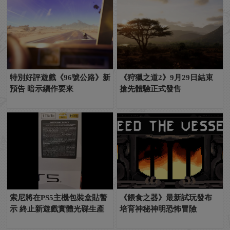
特別好評遊戲《96號公路》新
《狩獵之道2》9月29日結束
預告 暗示續作要來
搶先體驗正式發售
索尼將在PS5主機包裝盒貼警
《餵食之器》最新試玩發布
示 終止新遊戲實體光碟生產
培育神秘神明恐怖冒險