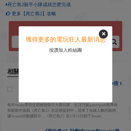
死亡島2殺手小隊成就怎麽完成
更多【死亡島2】攻略
死亡島2
獲得更多的電玩狂人最新消息
按讚加入粉絲團
相關新聞
《死亡島2》Steam玩家數暴漲40倍 1
折價太香了
2026-01-16
每年Steam季節促銷總能吸引大量玩家。近日日媒gamespark報導稱，
喪屍動作遊戲《死亡島2》在近期促銷中，迎來了在線人數的激增。
據SteamDB數據顯示，《死亡島2》在1月11日創下Steam...