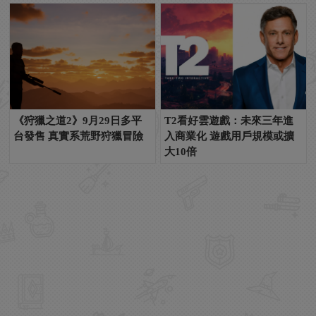
《狩獵之道2》9月29日多平
T2看好雲遊戲：未來三年進
台發售 真實系荒野狩獵冒險
入商業化 遊戲用戶規模或擴
大10倍