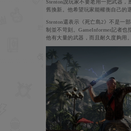
Stenton說玩家不要老用一把武
舊換新。他希望玩家能權衡自己的
Stenton還表示《死亡島2》不
制並不苛刻。GameInformer
他有大量的武器，而且耐久度夠用