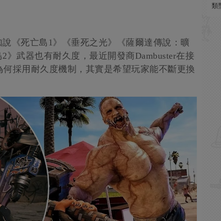
類
如說《死亡島1》《垂死之光》《薩爾達傳說：曠
》武器也有耐久度，最近開發商Dambuster在接
，談及為何採用耐久度機制，其實是希望玩家能不斷更換