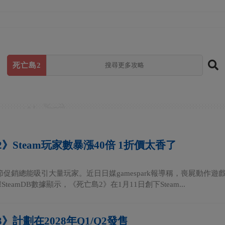
死亡島2
》Steam玩家數暴漲40倍 1折價太香了
m季節促銷總能吸引大量玩家。近日日媒gamespark報導稱，喪屍動
teamDB數據顯示，《死亡島2》在1月11日創下Steam...
》計劃在2028年Q1/Q2發售