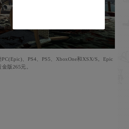
pic)、PS4、PS5、XboxOne和XSX/S。Epic
黃金版265元。