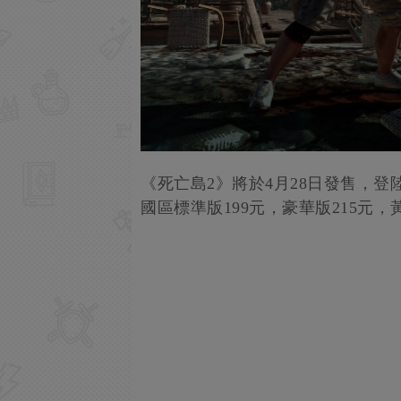
《死亡島2》將於4月28日發售，登陸PC(E
國區標準版199元，豪華版215元，