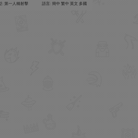
型: 第一人稱射擊
語言: 簡中 繁中 英文 多國