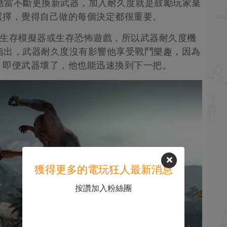
器，應當不斷更換新武器，加入耐久度就是鼓勵玩家棄
選擇，覺得自己做的每個決定都很重要。
是一部生存模擬器或生存恐怖遊戲，所以武器耐久度機
記者也指出，武器耐久度沒有影響他享受戰鬥樂趣，因為
。即便武器壞了，他也能迅速換到下一把。
獲得更多的電玩狂人最新消息
按讚加入粉絲團