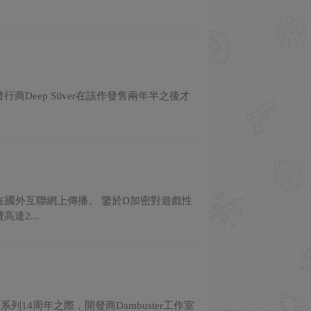
行商Deep Silver在該作發售兩年半之後才
在國外互聯網上傳播。 鑒於D加密對遊戲性
達2...
4周年之際，開發商Dambuster工作室