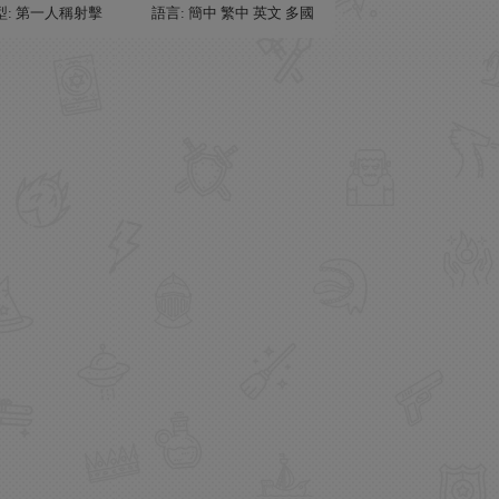
型: 第一人稱射擊
語言: 簡中 繁中 英文 多國