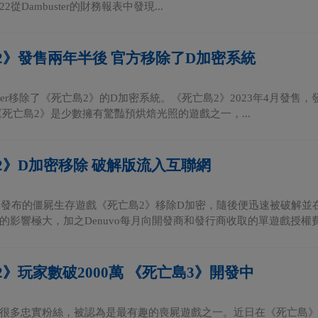
22從Dambuster的財務報表中發現...
2》發售兩年半後 官方移除了D加密系統
Silver移除了《死亡島2》的D加密系統。《死亡島2》2023年4月發售，發
《死亡島2》是少數擁有驚豔預烘焙光照的遊戲之一，...
2》D加密移除 破解版流入互聯網
3年發布的僵屍生存遊戲《死亡島2》移除D加密，隨後便迅速被破解並
的影響極大，加之Denuvo每月向開發商和發行商收取的單遊戲授權費高
》玩家數破2000萬 《死亡島3》開發中
很多忠實粉絲，被認為是最有趣的喪屍遊戲之一。近日在《死亡島》系列1