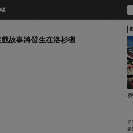
專區
 遊戲故事將發生在洛杉磯
死
發售
開發