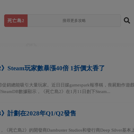
死亡島2
》Steam玩家數暴漲40倍 1折價太香了
m季節促銷總能吸引大量玩家。近日日媒gamespark報導稱，喪屍動
teamDB數據顯示，《死亡島2》在1月11日創下Steam...
》計劃在2028年Q1/Q2發售
《死亡島2》的開發商Dambuster Studios和發行商Deep Sil