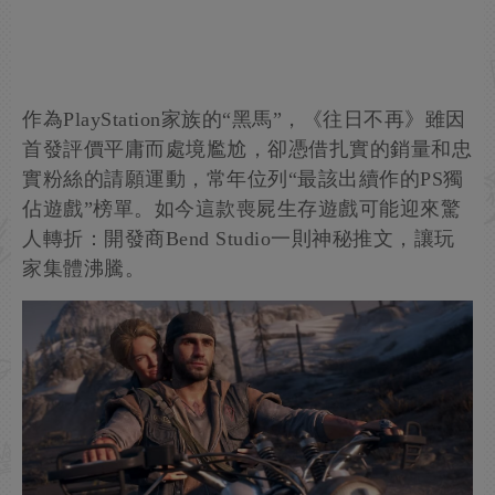
作為PlayStation家族的“黑馬”，《往日不再》雖因
首發評價平庸而處境尷尬，卻憑借扎實的銷量和忠
實粉絲的請願運動，常年位列“最該出續作的PS獨
佔遊戲”榜單。如今這款喪屍生存遊戲可能迎來驚
人轉折：開發商Bend Studio一則神秘推文，讓玩
家集體沸騰。