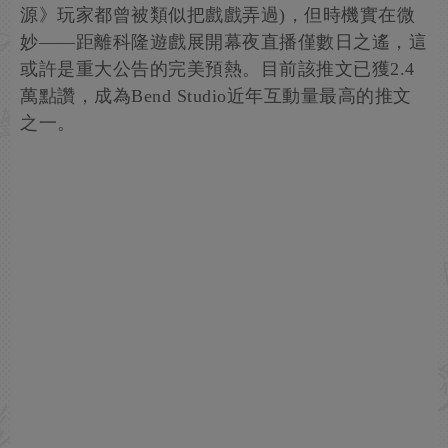
源》玩家都曾被類似把戲戲弄過)，但時機實在微
妙——距離科隆遊戲展開幕夜直播僅數日之遙，這
或許是重大公告的完美預熱。目前該推文已獲2.4
萬點讚，成為Bend Studio近年互動量最高的推文
之一。