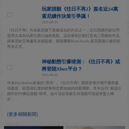
玩家請願《往日不再2》簽名近24萬
索尼續作決策引爭議！
2025-08-25
《往日不再》作為索尼旗下最被低估的作品之一，近日因續作缺位問
題再次成為玩家社群討論的焦點。這款最初計劃打造為三部曲的作品
因索尼缺乏興趣而未能延續，開發團隊Bend Studio甚至因擔心被拒絕
而未正式...
神秘動態引爆猜測：《往日不再》或
將登陸Xbox平台？
2025-08-05
作為PlayStation家族的“黑馬”，《往日不再》雖因首發評價平庸而處
境尷尬，卻憑借扎實的銷量和忠實粉絲的請願運動，常年位列“最該出
續作的PS獨佔遊戲”榜單。如今這款喪屍生存遊戲可能迎來驚人轉
折：...
[更多相關新聞]