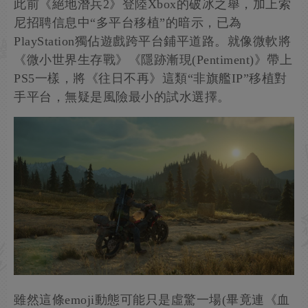
此前《絕地潛兵2》登陸Xbox的破冰之舉，加上索
尼招聘信息中“多平台移植”的暗示，已為
PlayStation獨佔遊戲跨平台鋪平道路。就像微軟將
《微小世界生存戰》《隱跡漸現(Pentiment)》帶上
PS5一樣，將《往日不再》這類“非旗艦IP”移植對
手平台，無疑是風險最小的試水選擇。
雖然這條emoji動態可能只是虛驚一場(畢竟連《血