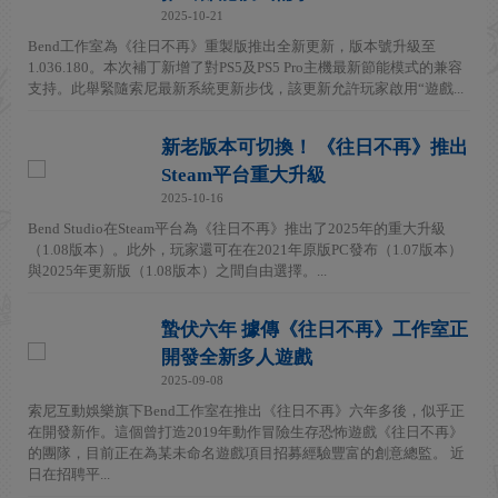
2025-10-21
Bend工作室為《往日不再》重製版推出全新更新，版本號升級至
1.036.180。本次補丁新增了對PS5及PS5 Pro主機最新節能模式的兼容
支持。此舉緊隨索尼最新系統更新步伐，該更新允許玩家啟用“遊戲...
新老版本可切換！ 《往日不再》推出
Steam平台重大升級
2025-10-16
Bend Studio在Steam平台為《往日不再》推出了2025年的重大升級
（1.08版本）。此外，玩家還可在在2021年原版PC發布（1.07版本）
與2025年更新版（1.08版本）之間自由選擇。...
蟄伏六年 據傳《往日不再》工作室正
開發全新多人遊戲
2025-09-08
索尼互動娛樂旗下Bend工作室在推出《往日不再》六年多後，似乎正
在開發新作。這個曾打造2019年動作冒險生存恐怖遊戲《往日不再》
的團隊，目前正在為某未命名遊戲項目招募經驗豐富的創意總監。 近
日在招聘平...