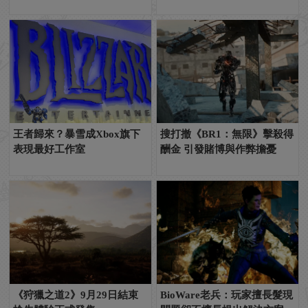
王者歸來？暴雪成Xbox旗下
搜打撤《BR1：無限》擊殺得
表現最好工作室
酬金 引發賭博與作弊擔憂
《狩獵之道2》9月29日結束
BioWare老兵：玩家擅長髮現