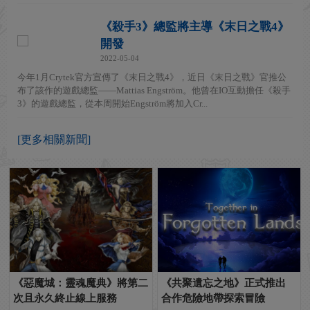
《殺手3》總監將主導《末日之戰4》
開發
2022-05-04
今年1月Crytek官方宣傳了《末日之戰4》，近日《末日之戰》官推公
布了該作的遊戲總監——Mattias Engström。他曾在IO互動擔任《殺手
3》的遊戲總監，從本周開始Engström將加入Cr...
[更多相關新聞]
《惡魔城：靈魂魔典》將第二
《共聚遺忘之地》正式推出
次且永久終止線上服務
合作危險地帶探索冒險