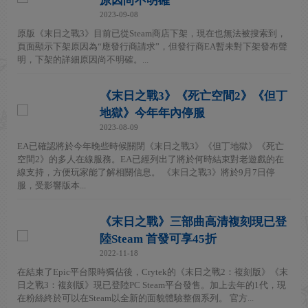
原因尚不明確
2023-09-08
原版《末日之戰3》目前已從Steam商店下架，現在也無法被搜索到，
頁面顯示下架原因為“應發行商請求”，但發行商EA暫未對下架發布聲
明，下架的詳細原因尚不明確。...
《末日之戰3》《死亡空間2》《但丁
地獄》今年年內停服
2023-08-09
EA已確認將於今年晚些時候關閉《末日之戰3》《但丁地獄》《死亡
空間2》的多人在線服務。EA已經列出了將於何時結束對老遊戲的在
線支持，方便玩家能了解相關信息。 《末日之戰3》將於9月7日停
服，受影響版本...
《末日之戰》三部曲高清複刻現已登
陸Steam 首發可享45折
2022-11-18
在結束了Epic平台限時獨佔後，Crytek的《末日之戰2：複刻版》《末
日之戰3：複刻版》現已登陸PC Steam平台發售。加上去年的1代，現
在粉絲終於可以在Steam以全新的面貌體驗整個系列。 官方...