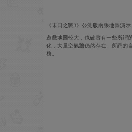
《末日之戰3》公測版兩張地圖演示
遊戲地圖較大，也確實有一些所謂
化，大量空氣牆仍然存在。所謂的
務。