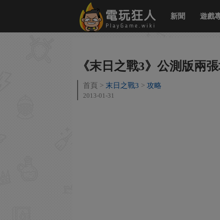
新聞
遊戲
《末日之戰3》公測版兩張
首頁
末日之戰3
攻略
2013-01-31