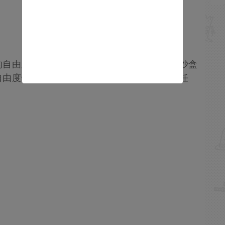
的自由度，可惜實際遊戲並不是所宣傳的那樣沙盒
自由度也就是換條行進路線用不同的方式完成任