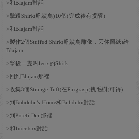
>和Blajam對話
>擊殺Shirk(吼鯊鳥)10個(完成後有提醒)
>和Blajam對話
>製作2個Stuffed Shirk(吼鯊鳥雕像，丟你圖紙)給
Blajam
>擊殺一隻叫Jerrs的Shirk
>回到Blajam那裡
>收集3個Strange Tuft(在Furgrasp(拽毛樹)可得)
>到Buhduhn's Home和Buhduhn對話
>到Poteti Den那裡
>和Juicebox對話