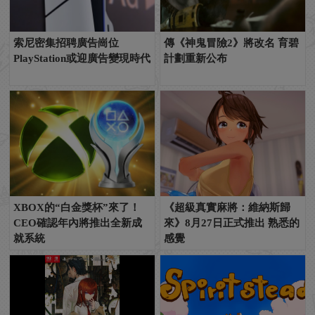
索尼密集招聘廣告崗位
傳《神鬼冒險2》將改名 育碧
PlayStation或迎廣告變現時代
計劃重新公布
XBOX的“白金獎杯”來了！
《超級真實麻將：維納斯歸
CEO確認年內將推出全新成
來》8月27日正式推出 熟悉的
就系統
感覺