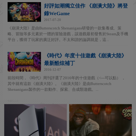
好評如潮獨立佳作 《崩潰大陸》將登
錄WeGame
2017-07-20
《崩潰大陸》是由Butterscotch Shenanigans研發的一款集養成、策
略、冒險等多元素於一體的冒險遊戲，該遊戲最初發售於Steam及手機
平台，獲得了玩家的廣泛好評。不太和諧的論調就是，這...
《時代》年度十佳遊戲《崩潰大陸》
最新酷炫補丁
2016-12-07
前段時間，《時代》周刊評選了2016年的十佳遊戲（<---可以點） ，
其中就有這款《崩潰大陸》。《崩潰大陸》是由Butterscotch
Shenanigans製作的一款動作、探索、合成類遊戲。...