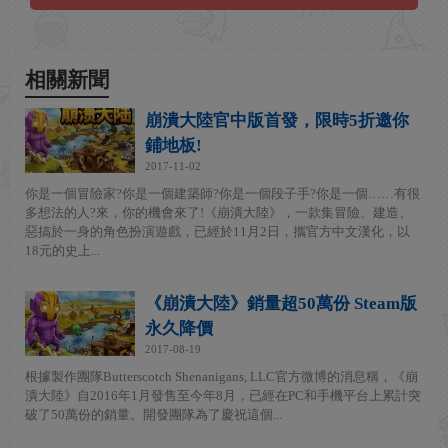
相關新聞
崩潰大陸官中版首發，限時5折邀你
鋪地板!
2017-11-02
你是一個冒險家?你是一個建築師?你是一個段子手?你是一個……有很
多想法的人?來，你的機會來了!《崩潰大陸》，一款集冒險、建造、
惡搞於一身的角色扮演遊戲，已經於11月2日，攜官方中文漢化，以
18元的史上...
《崩潰大陸》銷量超50萬份 Steam版
永久降價
2017-08-19
根據製作團隊Butterscotch Shenanigans, LLC官方微博的消息稱，《崩
潰大陸》自2016年1月發售至今年8月，已經在PC和手機平台上累計突
破了50萬份的銷量。開發團隊為了慶祝這個...