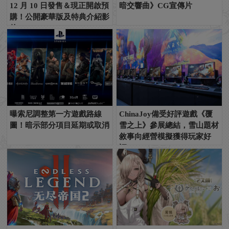
12 月 10 日發售＆現正開啟預
暗交響曲》CG宣傳片
購！公開豪華版及特典介紹影
片~
曝索尼調整第一方遊戲路線
ChinaJoy備受好評遊戲《覆
圖！暗示部分項目延期或取消
雪之上》參展總結，雪山題材
敘事向經營模擬獲得玩家好
評！