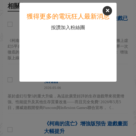
相關新聞
獲得更多的電玩狂人最新消息
《柯南的流亡：增強版》上線 遊戲已
改換虛幻5引擎
按讚加入粉絲團
2026-05-08
《柯南的流亡：增強版》已在Steam上線。此次升級將整個遊戲搬上虛
幻5平台，整合了長達八年的發售後追加內容，並賦予柯南的世界一次
徹底的視覺煥新。官方還發布視頻，一起來看看吧！ 視頻欣賞： 增強
版上線後...
《柯南的流亡》增強版現已上線
Steam
2026-05-06
基於虛幻引擎5的重大升級，為這款廣受好評的生存遊戲帶來視覺增
強、性能提升及其他生存質量改進——而且完全免費! 2026年5月5
日，挪威遊戲開發商Funcom與Inflexion Games聯合宣布，《...
《柯南的流亡》增強版預告 遊戲畫面
大幅提升