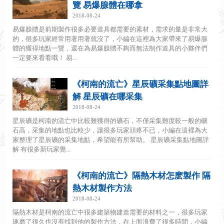
覽 易爆腺體在哪拿
2018-08-24
易爆腺體是前期製作很多必要道具都需要的素材，需求的量是非常大
的，很多玩家經常用著用著就沒了，小編在這裡為大家帶來了易爆腺
體的獲得地點一覽，還在為易爆腺體不夠而無法制作道具的小夥伴們
一定要來看看哦！ 易...
《柯南的流亡》星辰礦采集點地圖詳
解 星辰礦在哪采集
2018-08-24
星辰礦是柯南的流亡中比較難獲得的礦石，不僅采集難度較一般的礦
石高，采集的地點也比較少，讓很多玩家頭疼不已，小編在這裡為大
家整理了星辰礦的采集地點，希望能有所幫助。 星辰礦采集點地圖詳
解 有很多新玩家覺...
《柯南的流亡》隔熱木材怎麽製作 隔
熱木材製作方法
2018-08-24
隔熱木材是柯南的流亡中很多建築物建造需要的材料之一，很多玩家
琢磨了很久也沒有找到他的製作方法，在上面浪費了很多時間，小編