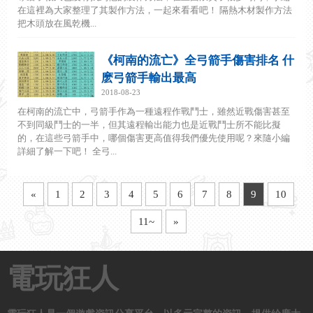
在這裡為大家整理了其製作方法，一起來看看吧！ 隔熱木材製作方法
把木頭放在風乾機...
《柯南的流亡》全弓箭手傷害排名 什
麽弓箭手輸出最高
2018-08-23
在柯南的流亡中，弓箭手作為一種遠程作戰鬥士，雖然近戰傷害甚至
不到同級鬥士的一半，但其遠程輸出能力也是近戰鬥士所不能比擬
的，在這些弓箭手中，哪個傷害更高值得我們優先使用呢？來隨小編
詳細了解一下吧！ 全弓...
«
1
2
3
4
5
6
7
8
9
10
11~
»
電玩狂人