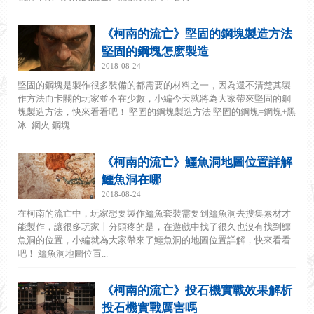
《柯南的流亡》堅固的鋼塊製造方法
堅固的鋼塊怎麽製造
2018-08-24
堅固的鋼塊是製作很多裝備的都需要的材料之一，因為還不清楚其製
作方法而卡關的玩家並不在少數，小編今天就將為大家帶來堅固的鋼
塊製造方法，快來看看吧！ 堅固的鋼塊製造方法 堅固的鋼塊=鋼塊+黑
冰+鋼火 鋼塊...
《柯南的流亡》鱷魚洞地圖位置詳解
鱷魚洞在哪
2018-08-24
在柯南的流亡中，玩家想要製作鱷魚套裝需要到鱷魚洞去搜集素材才
能製作，讓很多玩家十分頭疼的是，在遊戲中找了很久也沒有找到鱷
魚洞的位置，小編就為大家帶來了鱷魚洞的地圖位置詳解，快來看看
吧！ 鱷魚洞地圖位置...
《柯南的流亡》投石機實戰效果解析
投石機實戰厲害嗎