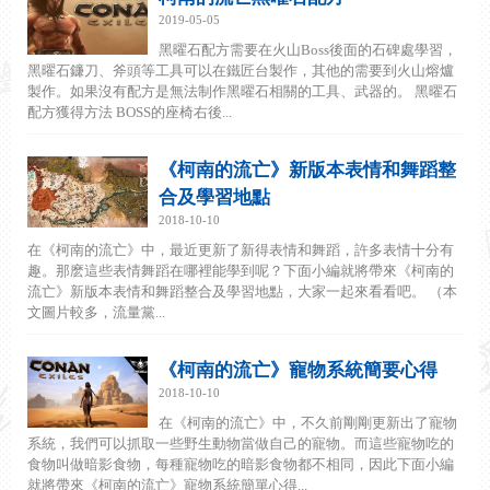
2019-05-05
黑曜石配方需要在火山Boss後面的石碑處學習，
黑曜石鐮刀、斧頭等工具可以在鐵匠台製作，其他的需要到火山熔爐
製作。如果沒有配方是無法制作黑曜石相關的工具、武器的。 黑曜石
配方獲得方法 BOSS的座椅右後...
《柯南的流亡》新版本表情和舞蹈整
合及學習地點
2018-10-10
在《柯南的流亡》中，最近更新了新得表情和舞蹈，許多表情十分有
趣。那麽這些表情舞蹈在哪裡能學到呢？下面小編就將帶來《柯南的
流亡》新版本表情和舞蹈整合及學習地點，大家一起來看看吧。 （本
文圖片較多，流量黨...
《柯南的流亡》寵物系統簡要心得
2018-10-10
在《柯南的流亡》中，不久前剛剛更新出了寵物
系統，我們可以抓取一些野生動物當做自己的寵物。而這些寵物吃的
食物叫做暗影食物，每種寵物吃的暗影食物都不相同，因此下面小編
就將帶來《柯南的流亡》寵物系統簡單心得...