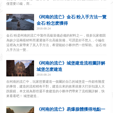
僅需要15級，而...
《柯南的流亡》金石/粉入手方法一覽
金石/粉怎麽獲得
2018-08-24
金石/粉是柯南的流亡中製作高級裝備必備的材料之一，很多玩家都因
為缺少這兩樣材料而遲遲做不出高級裝備，可謂是好不愁人，小編在
這裡為大家帶來了其入手方法，希望能給小夥伴們一些幫助。 金石/粉
入手方法一覽...
《柯南的流亡》城堡建造流程圖詳解
城堡怎麽建造
2018-08-24
在柯南的流亡中，玩家想要建造一個屬於自己的城堡是一件頗有難度
的事情，建造的流程稍有不對，建造出來的效果就會大打折扣讓人大
跌眼鏡，本文就為那些還不會建造的小夥伴們帶來了流程圖詳解，快
來看看吧！ 城堡建造...
《柯南的流亡》易爆腺體獲得地點一