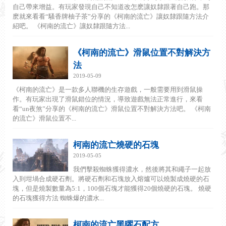
自己帶來增益。有玩家發現自己不知道改怎麽讓奴隸跟著自己跑。那
麽就來看看“騷香牌柚子茶”分享的《柯南的流亡》讓奴隸跟隨方法介
紹吧。 《柯南的流亡》讓奴隸跟隨方法...
《柯南的流亡》滑鼠位置不對解決方
法
2019-05-09
《柯南的流亡》是一款多人聯機的生存遊戲，一般需要用到滑鼠操
作。有玩家出現了滑鼠錯位的情況，導致遊戲無法正常進行，來看
看“un夜煞”分享的《柯南的流亡》滑鼠位置不對解決方法吧。 《柯南
的流亡》滑鼠位置不...
柯南的流亡燒硬的石塊
2019-05-05
我們擊殺蜘蛛獲得濃水，然後將其和繩子一起放
入到坩堝合成硬石劑。將硬石劑和石塊放入熔爐可以燒製成燒硬的石
塊，但是燒製數量為5:1，100個石塊才能獲得20個燒硬的石塊。 燒硬
的石塊獲得方法 蜘蛛爆的濃水...
柯南的流亡黑曜石配方