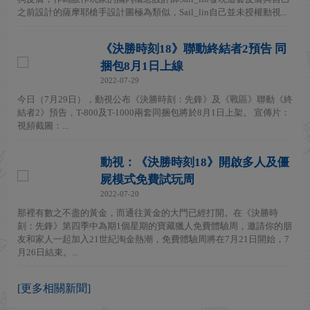
之前設計的薩摩耶槍手設計圖極為類似，Sail_lin自己並未授權動視...
《決勝時刻18》聯動終結者2預告 同
捆包8月1日上線
2022-07-29
今日（7月29日），動視公布《決勝時刻：先鋒》及《戰區》聯動《終
結者2》預告，T-800及T-1000兩套同捆包將於8月1日上架。 宣傳片：
視頻截圖：...
動視：《決勝時刻18》開啟多人及僵
屍模式免費試玩周
2022-07-20
那裡有數之不盡的黃金，而通往黃金的大門已經打開。在《決勝時
刻：先鋒》第四季中為期1個星期的寶藏獵人免費體驗周，邀請你的朋
友和家人一起加入21世紀淘金熱潮，免費體驗周將在7月21日開始，7
月26日結束。...
[更多相關新聞]