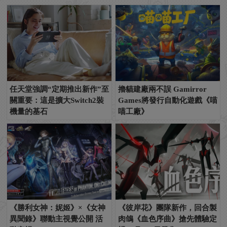
任天堂強調“定期推出新作”至
擼貓建廠兩不誤 Gamirror
關重要：這是擴大Switch2裝
Games將發行自動化遊戲《喵
機量的基石
喵工廠》
《勝利女神：妮姬》×《女神
《彼岸花》團隊新作，回合製
異聞錄》聯動主視覺公開 活
肉鴿《血色序曲》搶先體驗定