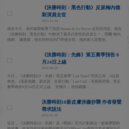
《決勝時刻：黑色行動》反派梅內德
斯演員去世
2023-12-26
就在今天，海外媒體報導了演員 Kamar de los Reyes 去世的消息。他在
《決勝時刻：黑色行動》中飾演了最具代表性的反派之一，勞爾·梅內
德斯。 據透露，他在與癌症的鬥爭後去世。他的家人證實他...
《決勝時刻：先鋒》第五賽季預告 8
月24日上線
2022-08-20
今日，《決勝時刻18：先鋒》第五賽季“Last Stand”預告公布，4位新
角色、2張新地圖、新武器、全新行動「Last Call」等更新登場，第五
賽季將於8月24日正式上線。 宣傳片： 視頻截圖：...
決勝時刻18新皮膚涉嫌抄襲 作者發聲
尋求說法
2022-07-30
近日，《決勝時刻18：先鋒》及《戰區》官方計劃推出一套薩摩耶狗
狗皮膚，作為該作玩家的國內概念設計師Sail_lin發現這套皮膚與自己