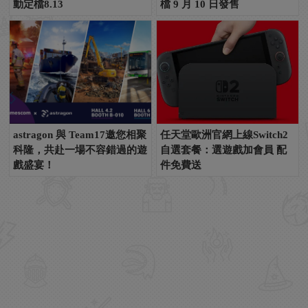
動定檔8.13
檔 9 月 10 日發售
astragon 與 Team17邀您相聚
任天堂歐洲官網上線Switch2
科隆，共赴一場不容錯過的遊
自選套餐：選遊戲加會員 配
戲盛宴！
件免費送