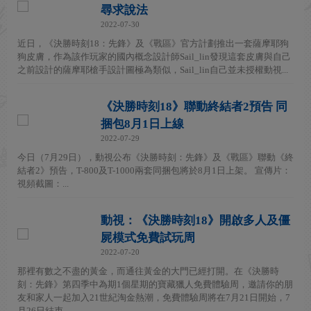
尋求說法
2022-07-30
近日，《決勝時刻18：先鋒》及《戰區》官方計劃推出一套薩摩耶狗
狗皮膚，作為該作玩家的國內概念設計師Sail_lin發現這套皮膚與自己
之前設計的薩摩耶槍手設計圖極為類似，Sail_lin自己並未授權動視...
《決勝時刻18》聯動終結者2預告 同
捆包8月1日上線
2022-07-29
今日（7月29日），動視公布《決勝時刻：先鋒》及《戰區》聯動《終
結者2》預告，T-800及T-1000兩套同捆包將於8月1日上架。 宣傳片：
視頻截圖：...
動視：《決勝時刻18》開啟多人及僵
屍模式免費試玩周
2022-07-20
那裡有數之不盡的黃金，而通往黃金的大門已經打開。在《決勝時
刻：先鋒》第四季中為期1個星期的寶藏獵人免費體驗周，邀請你的朋
友和家人一起加入21世紀淘金熱潮，免費體驗周將在7月21日開始，7
月26日結束。...