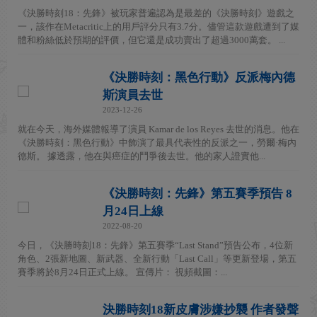
《決勝時刻18：先鋒》被玩家普遍認為是最差的《決勝時刻》遊戲之
一，該作在Metacritic上的用戶評分只有3.7分。儘管這款遊戲遭到了媒
體和粉絲低於預期的評價，但它還是成功賣出了超過3000萬套。 ...
《決勝時刻：黑色行動》反派梅內德
斯演員去世
2023-12-26
就在今天，海外媒體報導了演員 Kamar de los Reyes 去世的消息。他在
《決勝時刻：黑色行動》中飾演了最具代表性的反派之一，勞爾·梅內
德斯。 據透露，他在與癌症的鬥爭後去世。他的家人證實他...
《決勝時刻：先鋒》第五賽季預告 8
月24日上線
2022-08-20
今日，《決勝時刻18：先鋒》第五賽季“Last Stand”預告公布，4位新
角色、2張新地圖、新武器、全新行動「Last Call」等更新登場，第五
賽季將於8月24日正式上線。 宣傳片： 視頻截圖：...
決勝時刻18新皮膚涉嫌抄襲 作者發聲