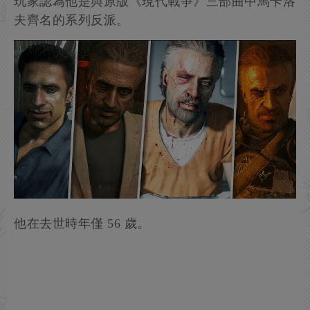
玩家認為他是與原版《現代戰爭》三部曲中馬卡洛
夫齊名的系列反派。
他在去世時年僅 56 歲。