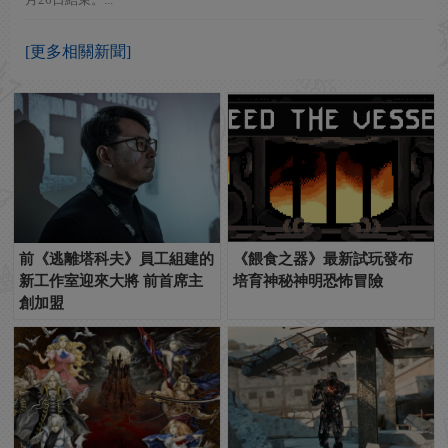
[更多相關新聞]
前《逃離塔科夫》員工組建的
《餵食之器》最新試玩發布
新工作室迎來大將 前首席主
培育神秘神明恐怖冒險
創加盟