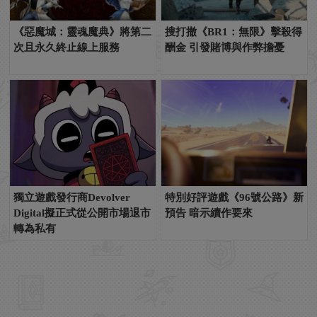
《惡魔城：靈魂魔典》將第二
搜打撤《BR1：無限》擊殺得
次且永久終止線上服務
酬金 引發賭博與作弊擔憂
獨立遊戲發行商Devolver
特別好評遊戲《96號公路》新
Digital擬正式從公開市場退市
預告 暗示續作要來
轉為私有