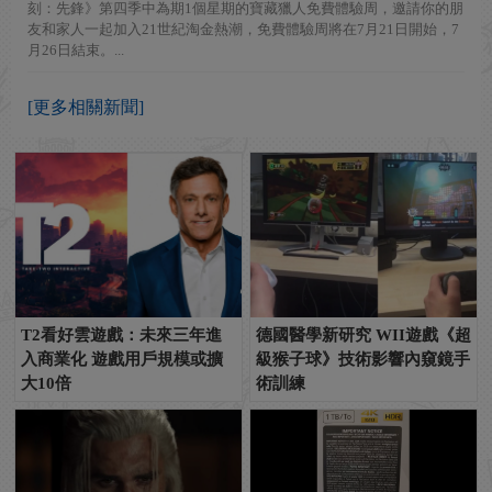
刻：先鋒》第四季中為期1個星期的寶藏獵人免費體驗周，邀請你的朋
友和家人一起加入21世紀淘金熱潮，免費體驗周將在7月21日開始，7
月26日結束。...
[更多相關新聞]
T2看好雲遊戲：未來三年進
德國醫學新研究 WII遊戲《超
入商業化 遊戲用戶規模或擴
級猴子球》技術影響內窺鏡手
大10倍
術訓練