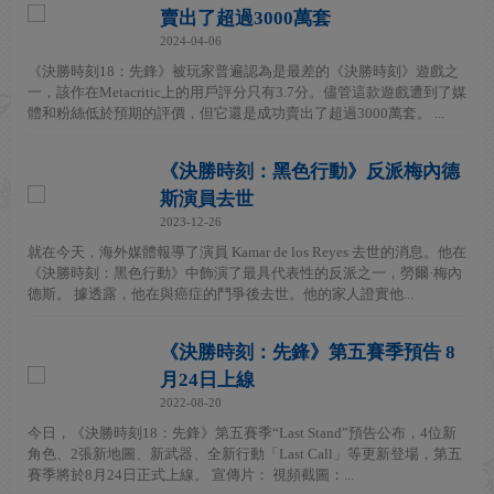
賣出了超過3000萬套
2024-04-06
《決勝時刻18：先鋒》被玩家普遍認為是最差的《決勝時刻》遊戲之
一，該作在Metacritic上的用戶評分只有3.7分。儘管這款遊戲遭到了媒
體和粉絲低於預期的評價，但它還是成功賣出了超過3000萬套。 ...
《決勝時刻：黑色行動》反派梅內德
斯演員去世
2023-12-26
就在今天，海外媒體報導了演員 Kamar de los Reyes 去世的消息。他在
《決勝時刻：黑色行動》中飾演了最具代表性的反派之一，勞爾·梅內
德斯。 據透露，他在與癌症的鬥爭後去世。他的家人證實他...
《決勝時刻：先鋒》第五賽季預告 8
月24日上線
2022-08-20
今日，《決勝時刻18：先鋒》第五賽季“Last Stand”預告公布，4位新
角色、2張新地圖、新武器、全新行動「Last Call」等更新登場，第五
賽季將於8月24日正式上線。 宣傳片： 視頻截圖：...