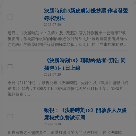
決勝時刻18新皮膚涉嫌抄襲 作者發聲
尋求說法
2022-07-30
近日，《決勝時刻18：先鋒》及《戰區》官方計劃推出一套薩摩耶狗
狗皮膚，作為該作玩家的國內概念設計師Sail_lin發現這套皮膚與自己
之前設計的薩摩耶槍手設計圖極為類似，Sail_lin自己並未授權動視...
《決勝時刻18》聯動終結者2預告 同
捆包8月1日上線
2022-07-29
今日（7月29日），動視公布《決勝時刻：先鋒》及《戰區》聯動《終
結者2》預告，T-800及T-1000兩套同捆包將於8月1日上架。 宣傳片：
視頻截圖：...
動視：《決勝時刻18》開啟多人及僵
屍模式免費試玩周
2022-07-20
那裡有數之不盡的黃金，而通往黃金的大門已經打開。在《決勝時