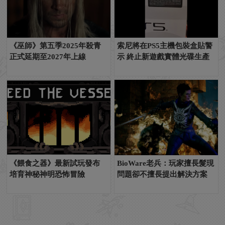
《巫師》第五季2025年殺青
索尼將在PS5主機包裝盒貼警
正式延期至2027年上線
示 終止新遊戲實體光碟生產
《餵食之器》最新試玩發布
BioWare老兵：玩家擅長髮現
培育神秘神明恐怖冒險
問題卻不擅長提出解決方案