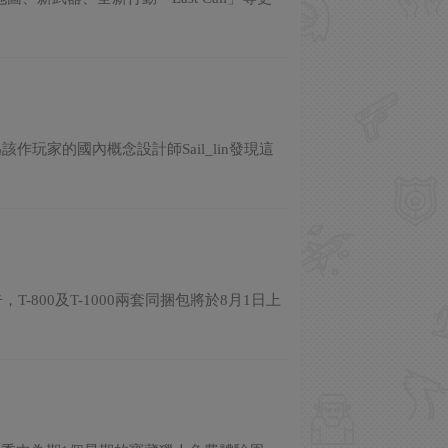
玩家的國內概念設計師Sail_lin發現這
800及T-1000兩套同捆包將於8月1日上