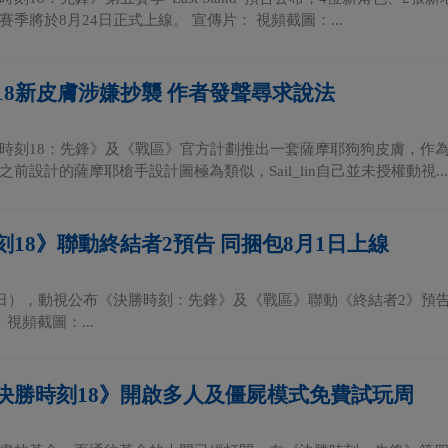
季將於8月24日正式上線。 宣傳片： 視頻截圖：...
18新皮膚涉嫌抄襲 作者發聲尋求說法
時刻18：先鋒》及《戰區》官方計劃推出一套薩摩耶狗狗皮膚，作為該作
前設計的薩摩耶槍手設計圖極為類似，Sail_lin自己並未授權動視...
刻18》聯動終結者2預告 同捆包8月1日上線
9日），動視公布《決勝時刻：先鋒》及《戰區》聯動《終結者2》預告，T-
 視頻截圖：...
決勝時刻18》開啟多人及僵屍模式免費試玩周