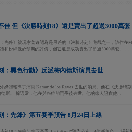
不佳 但《決勝時刻18》還是賣出了超過3000萬套
：先鋒》被玩家普遍認為是最差的《決勝時刻》遊戲之一，該作在Metac
體和粉絲低於預期的評價，但它還是成功賣出了超過3000萬套。 ...
刻：黑色行動》反派梅內德斯演員去世
媒體報導了演員 Kamar de los Reyes 去世的消息。他在《
內德斯。 據透露，他在與癌症的鬥爭後去世。他的家人證實他...
刻：先鋒》第五賽季預告 8月24日上線
刻18：先鋒》第五賽季“Last Stand”預告公布，4位新角色、2張新地