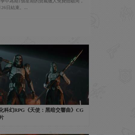
季中為期1個星期的寶藏獵人免費體驗周，
日結束。...
化科幻RPG《天使：黑暗交響曲》CG
片