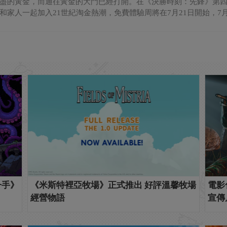
盡的黃金，而通往黃金的大門已經打開。在《決勝時刻：先鋒》第四
和家人一起加入21世紀淘金熱潮，免費體驗周將在7月21日開始，7月26
一手》
《米斯特裡亞牧場》正式推出 好評溫馨牧場
電影
經營物語
宣傳