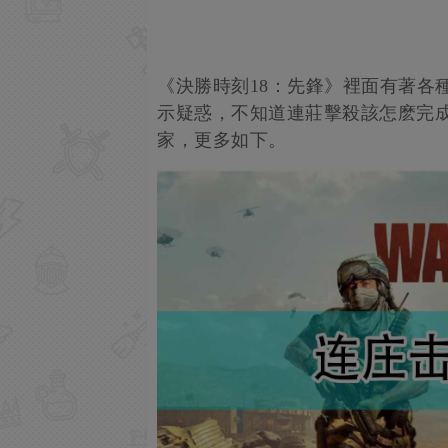
《決勝時刻18：先鋒》裡面有著各
示疑惑，不知道連莊擊殺該怎麽完
家，更多如下。