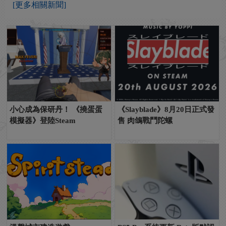
[更多相關新聞]
小心成為保研丹！ 《撓蛋蛋
《Slayblade》8月20日正式發
模擬器》登陸Steam
售 肉鴿戰鬥陀螺