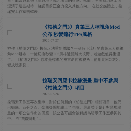
室可能參與其他《龍與地下城》項目的猜測。然而，開發商迅速出面
澄清了這些期待，確認目前正全力投入其他方向。 在社交媒體上，拉
瑞安工作室明確表...
《柏德之門3》真第三人稱視角Mod
公布 秒變流行TPS風格
2026-07-27
神作《柏德之門3》換個玩法重新體驗？一款時下流行的真第三人稱視
角Mod發布，一鍵切換秒變TPS風格近距離大視野，老遊戲值得重溫
了。 《柏德之門3》原本是標準的複古斜俯視視角，使用此MOD後，
變成玩家見...
拉瑞安回應卡拉赫漫畫 重申不參與
《柏德之門3》項目
2026-07-26
拉瑞安工作室再次重申，對於任何新的《柏德之門》相關項目，他們
已徹底、百分之百、毫無疑問地畫上了句號。最新聲明是針對黑馬漫
畫的一項公告作出的回應，該公告可能會被解讀為暗示工作室參與其
中。 在“萬能應用”...