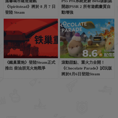
溫馨城市建造遊戲
PS5 Pro系統更新 Beta版默認
《Spiritstead》將於 8 月 7 日
開啟PSSR 2 所有遊戲畫質自
登陸 Steam
動增強
《鐵巢重炮》登陸Steam正式
滾動甜點、重火力全開！
推出 柴油朋克火炮戰爭
《Chocolate Parade》試玩版
將於8月6日登陸Steam