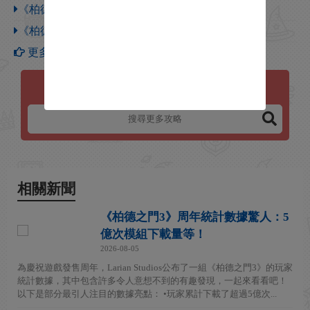
《柏德之門3》感知護符獲取方法介紹
《柏德之門3》夏之長袍獲取方法介紹
更多【柏德之門3】攻略
柏德之門3
相關新聞
《柏德之門3》周年統計數據驚人：5
億次模組下載量等！
2026-08-05
為慶祝遊戲發售周年，Larian Studios公布了一組《柏德之門3》的玩家
統計數據，其中包含許多令人意想不到的有趣發現，一起來看看吧！
以下是部分最引人注目的數據亮點： •玩家累計下載了超過5億次...