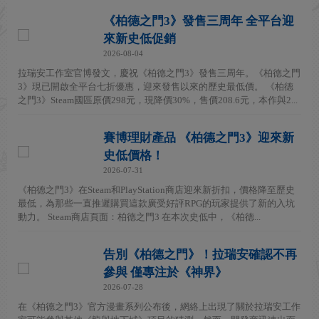
《柏德之門3》發售三周年 全平台迎
來新史低促銷
2026-08-04
拉瑞安工作室官博發文，慶祝《柏德之門3》發售三周年。《柏德之門
3》現已開啟全平台七折優惠，迎來發售以來的歷史最低價。 《柏德
之門3》Steam國區原價298元，現降價30%，售價208.6元，本作與2...
賽博理財產品 《柏德之門3》迎來新
史低價格！
2026-07-31
《柏德之門3》在Steam和PlayStation商店迎來新折扣，價格降至歷史
最低，為那些一直推遲購買這款廣受好評RPG的玩家提供了新的入坑
動力。 Steam商店頁面：柏德之門3 在本次史低中，《柏德...
告別《柏德之門》！拉瑞安確認不再
參與 僅專注於《神界》
2026-07-28
在《柏德之門3》官方漫畫系列公布後，網絡上出現了關於拉瑞安工作