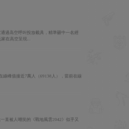
家通過高空呼叫投放載具，精準砸中一名經
在高空呈現...
同時在線峰值接近7萬人（69138人），當前在線
就一直被人嘲笑的《戰地風雲2042》似乎又