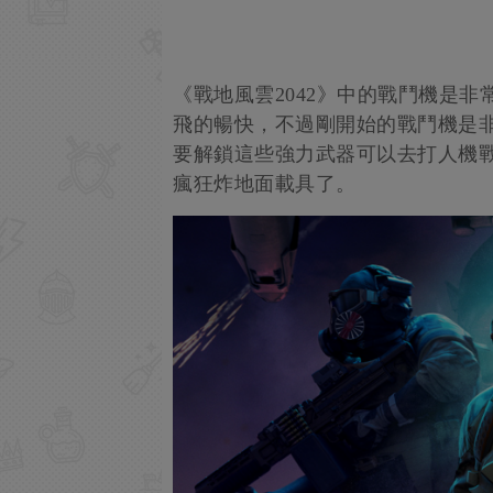
《戰地風雲2042》中的戰鬥機是
飛的暢快，不過剛開始的戰鬥機是
要解鎖這些強力武器可以去打人機戰
瘋狂炸地面載具了。