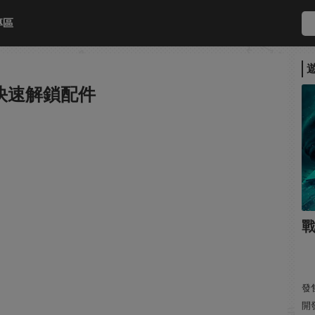
專區
麽快速解鎖配件
戰
發售
開發