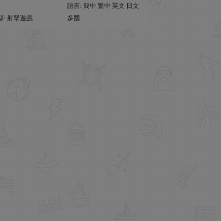
語言: 簡中 繁中 英文 日文
型: 射擊遊戲
多國