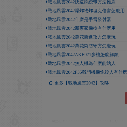
戰地風雲2042快速刷綬帶方法推薦
戰地風雲2042爆炸物炸坦克傷害怎麽用
戰地風雲2042什麽是手雷發射器
戰地風雲2042新專家機槍有什麽用
戰地風雲2042萬花筒進攻方怎麽玩
戰地風雲2042萬花筒防守方怎麽玩
戰地風雲2042AKE971步槍怎麽解鎖
戰地風雲2042無人機為什麽能站人
戰地風雲2042F35戰鬥機機炮殺人有什
更多【戰地風雲2042】攻略