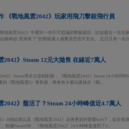
作 《戰地風雲2042》玩家用飛刀擊殺飛行員
戰地風雲2042》中看到一些不可思議的擊殺鏡頭，比如最近一名玩
這種神似“死神來了”的擊殺讓人感覺高空也不安全。 近日又有一名玩家
2042》Steam 12元大拋售 在線近7萬人
042》Steam周末大促銷刺激，《戰地風雲2042》Steam 24小時
考慮到《戰地風雲6》發售後，將會有大量玩家移步《戰...
2042》盤活了？Steam 24小時峰值近4.7萬人
6》B測結束以及《戰地風雲2042》自身更新的雙重buff下，從首發
。根據SteamDB，《戰地風雲2042》24小時峰值達到了4...