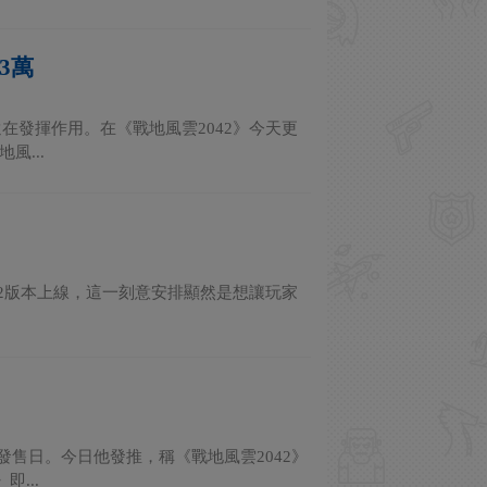
3萬
還在發揮作用。在《戰地風雲2042》今天更
風...
9.2版本上線，這一刻意安排顯然是想讓玩家
.
的發售日。今日他發推，稱《戰地風雲2042》
...