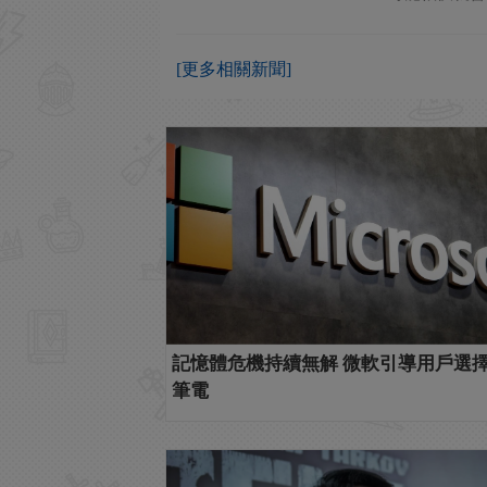
[更多相關新聞]
記憶體危機持續無解 微軟引導用戶選
筆電