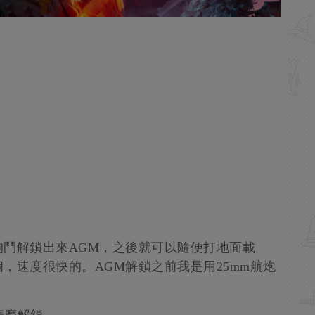
鬥解鎖出來AGM，之後就可以隨便打地面載
，速度很快的。AGM解鎖之前我是用25mm航炮