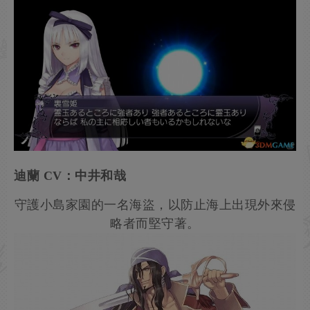
迪蘭 CV：中井和哉
守護小島家園的一名海盜，以防止海上出現外來侵
略者而堅守著。