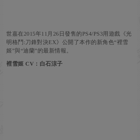
世嘉在2015年11月26日發售的PS4/PS3用遊戲《光
明格鬥:刀鋒對決EX》公開了本作的新角色“裡雪
姬”與“迪蘭”的最新情報。
裡雪姬 CV：白石涼子