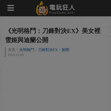
《光明格鬥：刀鋒對決EX》美女裡
雪姬與迪蘭公開
首頁
光明格鬥：刀鋒對決EX
新聞
2015-11-05