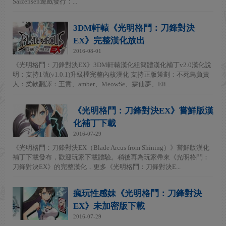
Saizensen遊戲發行：...
3DM軒轅《光明格鬥：刀鋒對決
EX》完整漢化放出
2016-08-01
《光明格鬥：刀鋒對決EX》3DM軒轅漢化組簡體漢化補丁v2.0漢化說
明：支持1號(v1.0.1)升級檔完整內核漢化 支持正版策劃：不死鳥負責
人：柔軟翻譯：王賁、amber、MeowSe、霖仙夢、Eli...
《光明格鬥：刀鋒對決EX》嘗鮮版漢
化補丁下載
2016-07-29
《光明格鬥：刀鋒對決EX（Blade Arcus from Shining）》嘗鮮版漢化
補丁下載發布，歡迎玩家下載體驗。稍後再為玩家帶來《光明格鬥：
刀鋒對決EX》的完整漢化，更多《光明格鬥：刀鋒對決E...
瘋玩性感妹《光明格鬥：刀鋒對決
EX》未加密版下載
2016-07-29