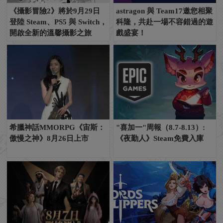
《攝影冒險2》將於9月29日
astragon 與 Team17邀您相聚
登陸 Steam、PS5 與 Switch，
科隆，共赴一場不容錯過的遊
開啟全新的溫馨攝影之旅
戲盛宴！
希臘神話MMORPG《宙斯：
"喜加一"周報（8.7-8.13）:
傲慢之神》8月26日上市
《夜勤人》Steam免費入庫