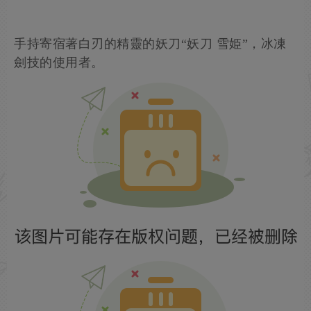
手持寄宿著白刃的精靈的妖刀“妖刀 雪姫”，冰凍
劍技的使用者。