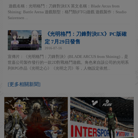
遊戲名稱：光明格鬥：刀鋒對決EX 英文名稱：Blade Arcus from
Shining: Battle Arena 遊戲類型：格鬥類(FTG)遊戲 遊戲製作：Studio
Saizensen ...
《光明格鬥：刀鋒對決EX》PC版確
定 7月29日發售
2016-07-16
宣傳片：《光明格鬥：刀鋒對決》(BLADE ARCUS from Shining)，是
世嘉公司製作發行的一款2D對戰格鬥遊戲。角色來自該公司的光明系
列RPG作品《光明之心》《光明之刃》等，人物設定依然...
[更多相關新聞]