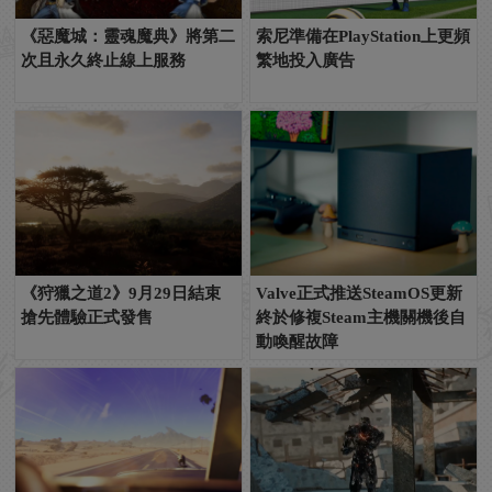
《惡魔城：靈魂魔典》將第二
索尼準備在PlayStation上更頻
次且永久終止線上服務
繁地投入廣告
《狩獵之道2》9月29日結束
Valve正式推送SteamOS更新
搶先體驗正式發售
終於修複Steam主機關機後自
動喚醒故障