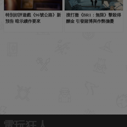
特別好評遊戲《96號公路》新
搜打撤《BR1：無限》擊殺得
預告 暗示續作要來
酬金 引發賭博與作弊擔憂
電玩狂人