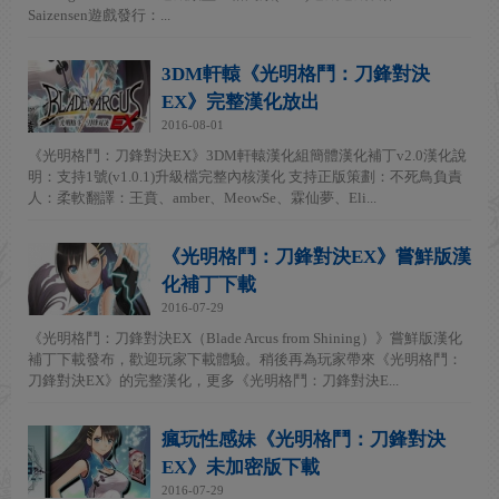
Saizensen遊戲發行：...
3DM軒轅《光明格鬥：刀鋒對決
EX》完整漢化放出
2016-08-01
《光明格鬥：刀鋒對決EX》3DM軒轅漢化組簡體漢化補丁v2.0漢化說
明：支持1號(v1.0.1)升級檔完整內核漢化 支持正版策劃：不死鳥負責
人：柔軟翻譯：王賁、amber、MeowSe、霖仙夢、Eli...
《光明格鬥：刀鋒對決EX》嘗鮮版漢
化補丁下載
2016-07-29
《光明格鬥：刀鋒對決EX（Blade Arcus from Shining）》嘗鮮版漢化
補丁下載發布，歡迎玩家下載體驗。稍後再為玩家帶來《光明格鬥：
刀鋒對決EX》的完整漢化，更多《光明格鬥：刀鋒對決E...
瘋玩性感妹《光明格鬥：刀鋒對決
EX》未加密版下載
2016-07-29