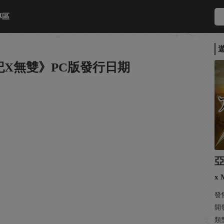
專區
X無雙》PC版發行日期
x 
發售
開發
類