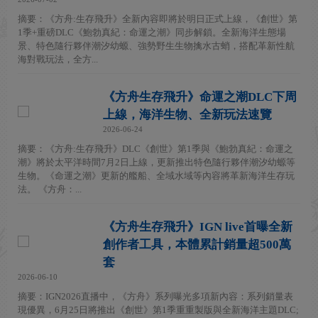
摘要：《方舟:生存飛升》全新內容即將於明日正式上線，《創世》第
1季+重磅DLC《鮑勃真紀：命運之潮》同步解鎖。全新海洋生態場
景、特色隨行夥伴潮汐幼螈、強勢野生生物擒水古蛸，搭配革新性航
海對戰玩法，全方...
《方舟生存飛升》命運之潮DLC下周
上線，海洋生物、全新玩法速覽
2026-06-24
摘要：《方舟:生存飛升》DLC《創世》第1季與《鮑勃真紀：命運之
潮》將於太平洋時間7月2日上線，更新推出特色隨行夥伴潮汐幼螈等
生物。《命運之潮》更新的艦船、全域水域等內容將革新海洋生存玩
法。 《方舟：...
《方舟生存飛升》IGN live首曝全新
創作者工具，本體累計銷量超500萬
套
2026-06-10
摘要：IGN2026直播中，《方舟》系列曝光多項新內容：系列銷量表
現優異，6月25日將推出《創世》第1季重重製版與全新海洋主題DLC;