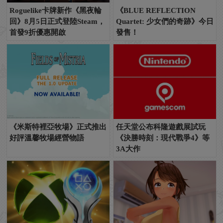
Roguelike卡牌新作《黑夜輪
《BLUE REFLECTION
回》8月5日正式登陸Steam，
Quartet: 少女們的奇跡》今日
首發9折優惠開啟
發售！
《米斯特裡亞牧場》正式推出
任天堂公布科隆遊戲展試玩
好評溫馨牧場經營物語
《決勝時刻：現代戰爭4》等
3A大作