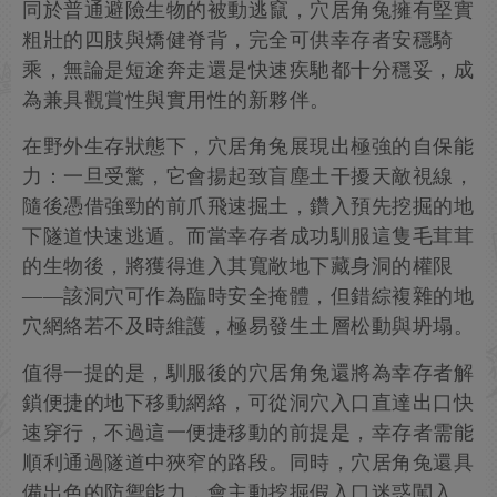
同於普通避險生物的被動逃竄，穴居角兔擁有堅實
粗壯的四肢與矯健脊背，完全可供幸存者安穩騎
乘，無論是短途奔走還是快速疾馳都十分穩妥，成
為兼具觀賞性與實用性的新夥伴。
在野外生存狀態下，穴居角兔展現出極強的自保能
力：一旦受驚，它會揚起致盲塵土干擾天敵視線，
隨後憑借強勁的前爪飛速掘土，鑽入預先挖掘的地
下隧道快速逃遁。而當幸存者成功馴服這隻毛茸茸
的生物後，將獲得進入其寬敞地下藏身洞的權限
——該洞穴可作為臨時安全掩體，但錯綜複雜的地
穴網絡若不及時維護，極易發生土層松動與坍塌。
值得一提的是，馴服後的穴居角兔還將為幸存者解
鎖便捷的地下移動網絡，可從洞穴入口直達出口快
速穿行，不過這一便捷移動的前提是，幸存者需能
順利通過隧道中狹窄的路段。同時，穴居角兔還具
備出色的防禦能力，會主動挖掘假入口迷惑闖入