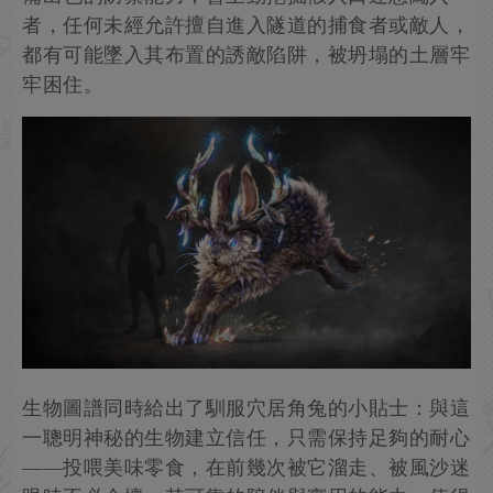
者，任何未經允許擅自進入隧道的捕食者或敵人，
都有可能墜入其布置的誘敵陷阱，被坍塌的土層牢
牢困住。
生物圖譜同時給出了馴服穴居角兔的小貼士：與這
一聰明神秘的生物建立信任，只需保持足夠的耐心
——投喂美味零食，在前幾次被它溜走、被風沙迷