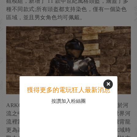
觀模組，新增了 11 款中世紀風格頭盔，涵蓋了多
種不同款式;所有頭盔都支持染色，僅有一個染色
區域，並且男女角色均可佩戴。
獲得更多的電玩狂人最新消息
按讚加入粉絲團
ARKOLOGY: OE - Hapipalus水生異棘龍棲息於河
流之中，與未變異的同類相伴生存，是方舟世界河
流裡當之無愧的頂級掠食者。它身形比普通棘背龍
更為高大，擅長水中生存與水下呼吸，身處水域時