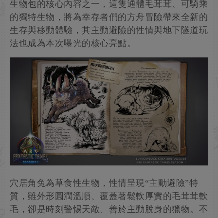
生物包的核心內容之一，這隻通體毛茸茸、可騎乘
的獨特生物，將為幸存者們的方舟冒險帶來全新的
生存與移動體驗，其主動避險的性情與地下隧道玩
法也成為本次曝光的核心亮點。
穴居角兔為草食性生物，性情呈現“主動避險”特
質，雖外形圓潤溫順、覆蓋著鬆軟厚實的毛茸茸軟
毛，卻是時刻警惕天敵、善於主動脫身的獵物。不