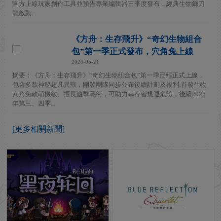
官方上線玩家創作工具並預告專業編輯器三季度發布，經典生物鐮刀
龍啟動...
《方舟：生存飛升》“奇幻生物組合
包”第一季正式發布，穴角兔上線
2026-05-21
摘要：《方舟：生存飛升》“奇幻生物組合包”第一季已經正式上線，
包含多款神秘超凡異獸，開發團隊同步公布後續計劃及福利;首發生物
穴角兔軟萌機敏、擅長遊擊戰術，可助力幸存者規避危險，後續2026
年第三、四季...
[更多相關新聞]