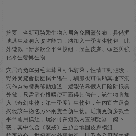
摘要：全新可騎乘生物穴居角兔圖鑒發布，具備掘
地逃生及洞穴攻防能力，將加入一季度生物包。此
外遊戲上新多款全平台模組，涵蓋皮膚、頭盔與強
化水生變異生物。
穴居角兔渾身毛茸茸且可供騎乘，性情主動避險，
野外受驚會揚塵掘土逃生，馴服後可借助其地下洞
穴作為掩體與移動通道，還能依靠假入口陷阱抵禦
外敵，只需耐心投喂便可贏得其信任，該生物將加
入《奇幻生物：第一季度》生物包，年內官方還會
揭曉該生物包另外兩隻全新生物。近期更新多款全
平台通用模組，玩家可在遊戲內置瀏覽器一鍵下
載，其中包含《魔戒》主題全地圖皮膚模組、11
款可染色中世紀頭盔外觀模組，以及身為原版棘背