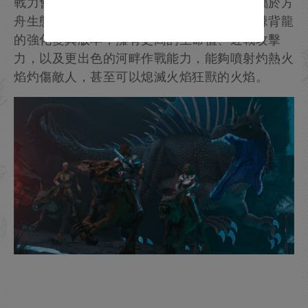
戰力會進一步提升，幾乎無所畏懼。該生物屬於方
舟生態模組系列裡監察者實驗造物，是原版棘背龍
的強化變異版本，擁有更高的生命值、近戰攻擊
力，以及更出色的河畔作戰能力，能夠噴射灼熱火
焰灼傷敵人，甚至可以熄滅火焰狂獸的火焰。