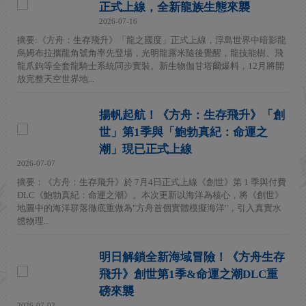
正式上線，全新龍族生態來襲
2026-07-16
摘要:《方舟：生存飛升》「龍之國度」正式上線，浮島世界中暗影龍
烏姆布拉攜龍角號角率先登場，光明龍露米隨後覺醒，龍技能樹、飛
龍爪鉤等全套龍騎士系統同步實裝。新生物伽甘塔爾爆料，12月將開
放完整天空世界地...
揚帆起航！《方舟：生存飛升》「創
世」第1季與「鮑勃真紀：命運之
潮」現已正式上線
2026-07-07
摘要：《方舟：生存飛升》於 7月4日正式上線《創世》第 1 季與付費
DLC《鮑勃真紀：命運之潮》。本次更新以海洋為核心，將《創世》
地圖中的海洋群落徹底重做為"方舟首個實體模擬海洋"，引入真實水
體物理...
明日解鎖全新海域冒險！《方舟生存
飛升》創世第1季&命運之潮DLC重
磅來襲
2026-07-02