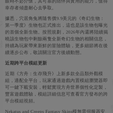
眼時不必介懷，其可靠的陪伴與實用的能力，值得
幸存者傾盡耐心去爭取。
據悉，穴居角兔將隨售價9.9美元的《奇幻生物：
第一季度》生物包正式推出，這也是該生物包曝光
的首個全新生物。按照規劃，2026年內還將陸續揭
曉該生物包中剩餘兩隻全新奇幻生物的相關信息，
持續為玩家帶來新鮮的冒險體驗，更多細節將在後
續逐步公布，敬請關注官方後續動態。
近期跨平台模組更新
近期《方舟：生存飛升》上新多款全品類外觀模
組，適配全平台，玩家通過遊戲內置模組瀏覽器即
可一鍵下載安裝，輕鬆實現方舟世界個性化定製，
豐富遊戲體驗，模組詳細信息可查看官方發布的跨
平台模組視頻。
Nekatus and Creeps Fantasy Skins模無需伺服器安